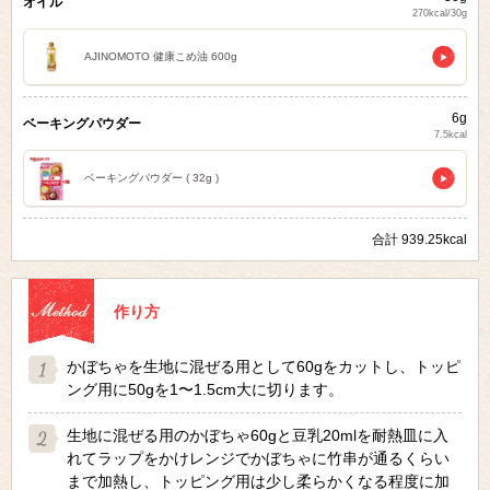
オイル
270kcal/30g
AJINOMOTO 健康こめ油 600g
6g
ベーキングパウダー
7.5kcal
ベーキングパウダー ( 32g )
合計 939.25kcal
作り方
かぼちゃを生地に混ぜる用として60gをカットし、トッピ
ング用に50gを1〜1.5cm大に切ります。
生地に混ぜる用のかぼちゃ60gと豆乳20mlを耐熱皿に入
れてラップをかけレンジでかぼちゃに竹串が通るくらい
まで加熱し、トッピング用は少し柔らかくなる程度に加