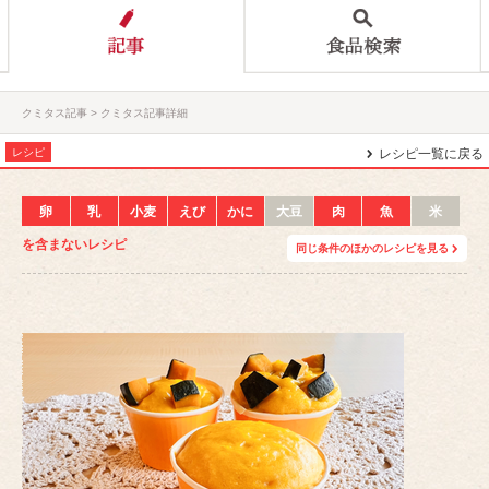
クミタス記事
クミタス記事詳細
レシピ
レシピ一覧に戻る
卵
乳
小麦
えび
かに
大豆
肉
魚
米
を含まないレシピ
同じ条件のほかのレシピを見る