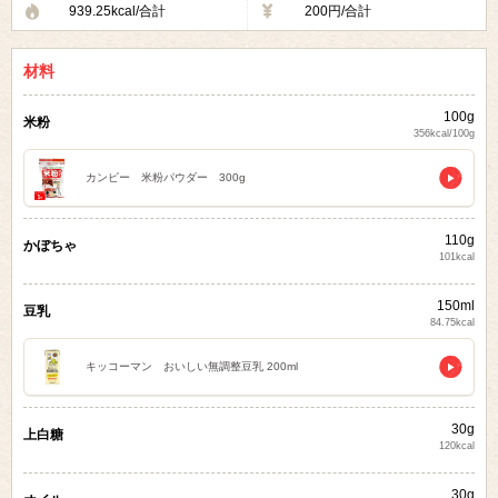
939.25kcal/合計
200円/合計
材料
100g
米粉
356kcal/100g
カンピー 米粉パウダー 300g
110g
かぼちゃ
101kcal
150ml
豆乳
84.75kcal
キッコーマン おいしい無調整豆乳 200ml
30g
上白糖
120kcal
30g