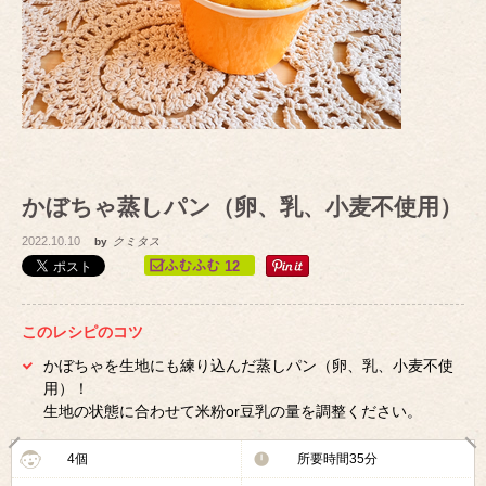
かぼちゃ蒸しパン（卵、乳、小麦不使用）
2022.10.10
by
クミタス
12
このレシピのコツ
かぼちゃを生地にも練り込んだ蒸しパン（卵、乳、小麦不使
用）！
生地の状態に合わせて米粉or豆乳の量を調整ください。
4個
所要時間35分