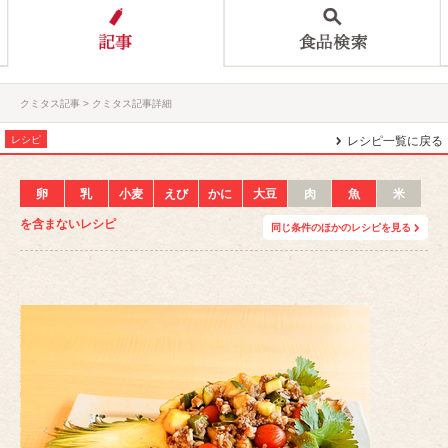
クミタス記事
クミタス記事詳細
レシピ
レシピ一覧に戻る
卵
乳
小麦
えび
かに
大豆
肉
魚
米
を含まないレシピ
同じ条件のほかのレシピを見る