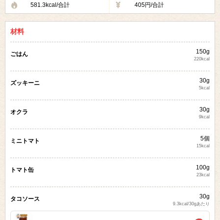
581.3kcal/合計
405円/合計
材料
150g
ごはん
220kcal
30g
ズッキーニ
5kcal
30g
オクラ
9kcal
5個
ミニトマト
15kcal
100g
トマト缶
23kcal
30g
タコソース
9.3kcal/30gあたり