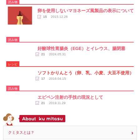
読み物
卵を使用しないマヨネーズ風製品の表示について
15
2015.12.26
読み物
好酸球性胃腸炎（EGE）とイレウス、腸閉塞
21
2024.05.31
レシピ
ソフトかりんとう（卵、乳、小麦、大豆不使用）
17
2016.04.15
読み物
エピペン注射の手技の現況として
21
2019.11.29