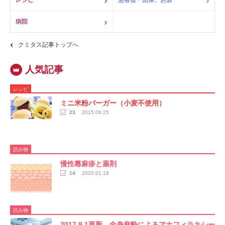
レシピ
患者会・団体、お店
病院
クミタス記事トップへ
レシピ
ミニ米粉バーガー（小麦不使用）
23
2015.06.25
読み物
慢性蕁麻疹と薬剤
14
2020.01.18
読み物
2017.9.1更新 全身麻酔によるアナフィラキシー