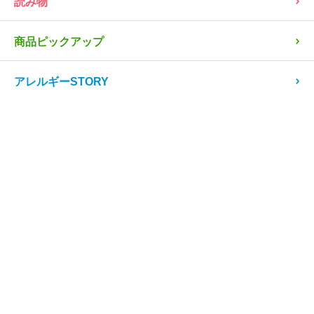
PR
回収情報
読み物
商品ピックアップ
アレルギーSTORY
レシピ
患者会・団体、お店
病院