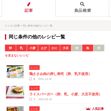
クミタス記事
同じ条件の他のレシピ一覧
同じ条件の他のレシピ一覧
卵
乳
小麦
えび
かに
大豆
肉
魚
米
を含まないレシピ
レシピ
鶏ささみ肉の押し寿司（卵、乳不使用）
8
2021.12.26
レシピ
ライスバーガー（卵、乳、小麦、大豆不使用）
7
2020.06.19
人気記事
レシピ