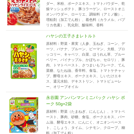
ダー、米粉、ポークエキス、トマトパウダー、乾
燥マッシュポテト、豚コラーゲン、ローストオニ
オンパウダー、ローリエ、調味料（アミノ酸）、
増粘剤（加工でん粉）、着色料（カラメル、パプ
リカ色素）、乳化剤、酸味料、香料
ハヤシの王子さまレトルト
原材料：野菜・果実（人参、玉ねぎ、コーン、デ
ーツ、バナナ、プルーン、ピーマン、大根、ブロ
ッコリー、キャベツ、白菜、ほうれん草、ブルー
ベリー、パイナップル、かぼちゃ、セロリ）、豚
肉、トマトペースト、さつまいもフレーク、てん
菜糖、なたね油、香辛料、食塩、トマトケチャッ
プ、酵母エキス、ポークエキス、しいたけエキ
ス、還元水飴、デキストリン、トマトピューレ
ー、オリーブオイル
永谷園 アンパンマンミニパック ハヤシ ポ
ーク 50g×2袋
原材料：野菜（たまねぎ、にんじん）、トマトペ
ースト、豚肉、砂糖、食塩、ポークエキス、パー
ム油、酵母エキス、にんにく、オニオンペース
ト、こしょう、タイム、シナモン、クローブ、糊
料（加工でん粉）