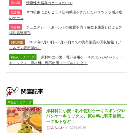
潰瘍性大腸炎のケースの中で
読み物
ネコ咬傷によりヒラメ筋内膿瘍をきたしたパスツレラ感染症
読み物
のケース
ジュニアシート肩ベルトの位置不備（腋窩下通過）による外
読み物
傷性腸管穿孔
2026年7月18日～7月25日までの海外製品の回収情報（ア
回収情報
レルゲン表示漏れ）
原材料に小麦・乳不使用ケーキスポンジやパンケー
商品ピックアップ
キミックス、原材料に乳不使用ヨーグルトなど！
関連記事
商品ピックアップ
原材料に小麦・乳不使用ケーキスポンジや
パンケーキミックス、原材料に乳不使用ヨ
ーグルトなど！
2026.07.26
1