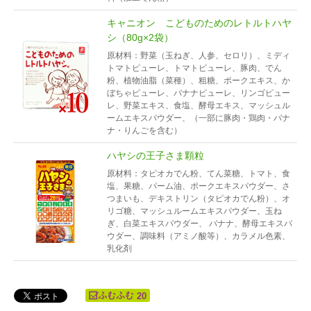
キャニオン こどものためのレトルトハヤ
シ（80g×2袋）
原材料：野菜（玉ねぎ、人参、セロリ）、ミディ
トマトピューレ、トマトピューレ、豚肉、でん
粉、植物油脂（菜種）、粗糖、ポークエキス、か
ぼちゃピューレ、バナナピューレ、リンゴピュー
レ、野菜エキス、食塩、酵母エキス、マッシュル
ームエキスパウダー、（一部に豚肉・鶏肉・バナ
ナ・りんごを含む）
ハヤシの王子さま顆粒
原材料：タピオカでん粉、てん菜糖、トマト、食
塩、果糖、パーム油、ポークエキスパウダー、さ
つまいも、デキストリン（タピオカでん粉）、オ
リゴ糖、マッシュルームエキスパウダー、玉ね
ぎ、白菜エキスパウダー、 バナナ、酵母エキスパ
ウダー、調味料（アミノ酸等）、カラメル色素、
乳化剤
20