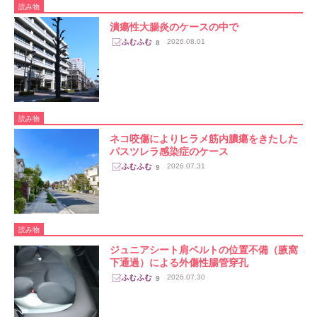
読み物
潰瘍性大腸炎のケースの中で
2026.08.01
8
読み物
ネコ咬傷によりヒラメ筋内膿瘍をきたした
パスツレラ感染症のケース
2026.07.31
9
読み物
ジュニアシート肩ベルトの位置不備（腋窩
下通過）による外傷性腸管穿孔
2026.07.30
9