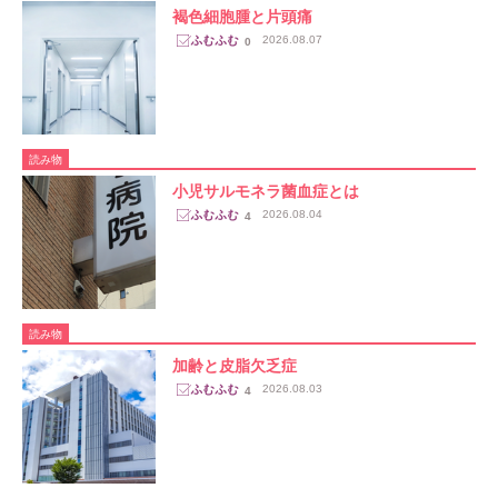
褐色細胞腫と片頭痛
2026.08.07
0
読み物
小児サルモネラ菌血症とは
2026.08.04
4
読み物
加齢と皮脂欠乏症
2026.08.03
4