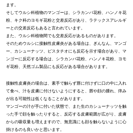
ます。
そしてウルシ科植物のマンゴーは、シラカンバ花粉、ハンノキ花
粉、キク科のヨモギ花粉と交差反応があり、ラテックスアレルギ
ーとの交差反応もあると言われています。
また、ウルシ科植物間でも交差反応があるものがあります。
そのためウルシに接触性皮膚炎がある場合は、ぎんなん、マンゴ
ー、カシューナッツ、ピスタチオにも反応を示す場合があり、マ
ンゴーに反応する場合は、シラカンバ花粉、ハンノキ花粉、ヨモ
ギ花粉、天然ゴム製品にも反応がある場合があります。
接触性皮膚炎の場合は、素手で触らず唇に付けずに口の中に入れ
て食べ、汁を皮膚に付けないようにすると、唇や顔の腫れ、痒み
が出る可能性は低くなることがあります。
マンゴーの汁が手に付いた状態で、また生のカシューナッツを触
った手で顔を触ったりすると、反応する皮膚範囲が広がり、皮膚
からの吸収量も増えますので、無意識にも顔を触らないように心
掛けるのも良いかと思います。