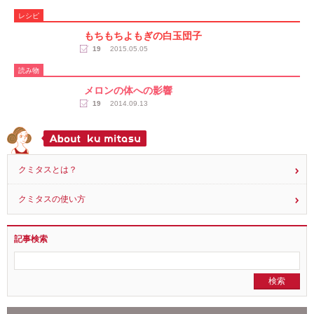
掻破状況 9.15更新
14
2019.07.22
レシピ
もちもちよもぎの白玉団子
19
2015.05.05
読み物
メロンの体への影響
19
2014.09.13
クミタスとは？
クミタスの使い方
記事検索