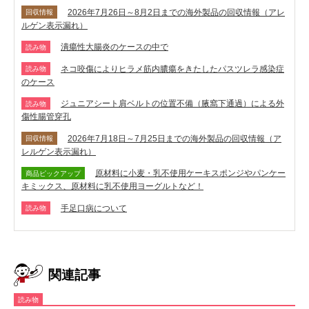
2026年7月26日～8月2日までの海外製品の回収情報（アレ
回収情報
ルゲン表示漏れ）
潰瘍性大腸炎のケースの中で
読み物
ネコ咬傷によりヒラメ筋内膿瘍をきたしたパスツレラ感染症
読み物
のケース
ジュニアシート肩ベルトの位置不備（腋窩下通過）による外
読み物
傷性腸管穿孔
2026年7月18日～7月25日までの海外製品の回収情報（ア
回収情報
レルゲン表示漏れ）
原材料に小麦・乳不使用ケーキスポンジやパンケー
商品ピックアップ
キミックス、原材料に乳不使用ヨーグルトなど！
手足口病について
読み物
関連記事
読み物