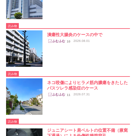
読み物
潰瘍性大腸炎のケースの中で
2026.08.01
10
読み物
ネコ咬傷によりヒラメ筋内膿瘍をきたした
パスツレラ感染症のケース
2026.07.31
11
読み物
ジュニアシート肩ベルトの位置不備（腋窩
下通過）による外傷性腸管穿孔