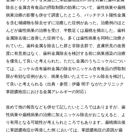
除去と金属含有食品の摂取制限の効果について、歯性病巣や扁桃
病巣治療の影響も併せて調査したところ、パッチテスト陽性金属
を含む補綴物を除去せずに治癒した症例があった。治癒例のほと
んどが歯性病巣の治療を受け、半数近くは扁桃を摘出した。歯科
金属除去後に改善した症例でも、多くは歯性病巣を同時に治療さ
れていた。歯科金属を除去した群と非除去群で、皮膚所見の改善
度に有意差はなく、歯科金属除去を検討する前に病巣感染の治療
を優先して良いと考えられた。ただし金属のうちニッケルについ
ては、ニッケル含有歯科金属の除去やニッケル含有食品の摂取制
限が有効な症例があり、病巣を除いた上でニッケル除去を検討し
て良いと考えられる（出典・参照：伊藤 明子 ながたクリニック
掌蹠膿疱症における金属アレルギーの対応）
改めて他の報告なども併せて記したいところではありますが、歯
性病巣や扁桃病巣の治療に加えニッケル除去がおこなえると、よ
り有用となる可能性が考えられところでもあります。扁桃摘出後
に掌蹠膿疱症が再発した例 においては、掌蹠膿疱症の原因が扁