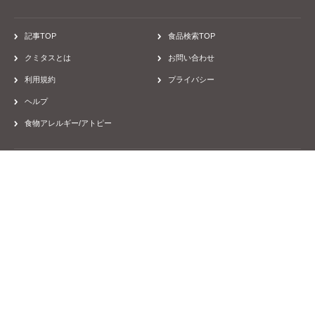
58,377
58,377
記事TOP
食品検索TOP
クミタスとは
お問い合わせ
利用規約
プライバシー
ヘルプ
食物アレルギー/アトピー
運営会社
採用
取材のご依頼
Facebook
Twitter