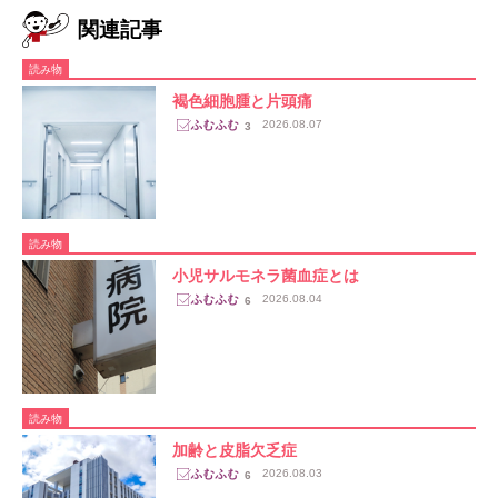
関連記事
読み物
褐色細胞腫と片頭痛
2026.08.07
3
読み物
小児サルモネラ菌血症とは
2026.08.04
6
読み物
加齢と皮脂欠乏症
2026.08.03
6