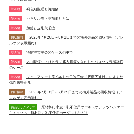
褐色細胞腫と片頭痛
読み物
小児サルモネラ菌血症とは
読み物
加齢と皮脂欠乏症
読み物
2026年7月26日～8月2日までの海外製品の回収情報（アレ
回収情報
ルゲン表示漏れ）
潰瘍性大腸炎のケースの中で
読み物
ネコ咬傷によりヒラメ筋内膿瘍をきたしたパスツレラ感染症
読み物
のケース
ジュニアシート肩ベルトの位置不備（腋窩下通過）による外
読み物
傷性腸管穿孔
2026年7月18日～7月25日までの海外製品の回収情報（ア
回収情報
レルゲン表示漏れ）
原材料に小麦・乳不使用ケーキスポンジやパンケー
商品ピックアップ
キミックス、原材料に乳不使用ヨーグルトなど！