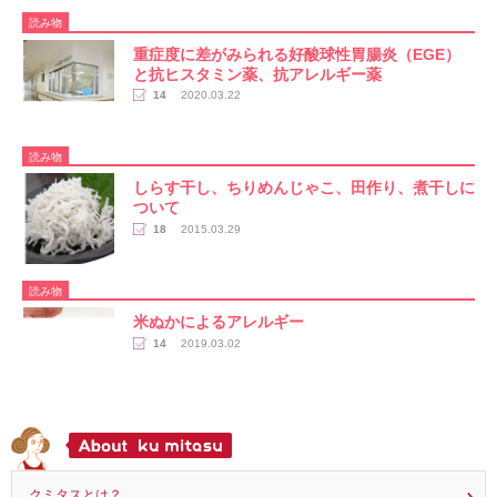
読み物
重症度に差がみられる好酸球性胃腸炎（EGE）
と抗ヒスタミン薬、抗アレルギー薬
14
2020.03.22
読み物
しらす干し、ちりめんじゃこ、田作り、煮干しに
ついて
18
2015.03.29
読み物
米ぬかによるアレルギー
14
2019.03.02