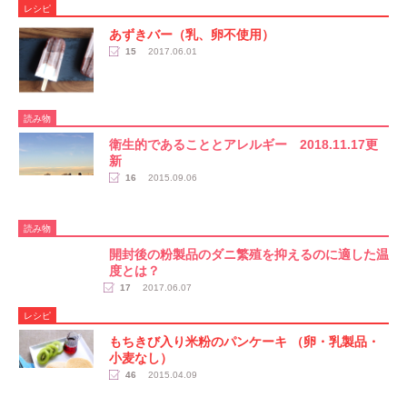
レシピ
あずきバー（乳、卵不使用）
15
2017.06.01
読み物
衛生的であることとアレルギー 2018.11.17更
新
16
2015.09.06
読み物
開封後の粉製品のダニ繁殖を抑えるのに適した温
度とは？
17
2017.06.07
レシピ
もちきび入り米粉のパンケーキ （卵・乳製品・
小麦なし）
46
2015.04.09