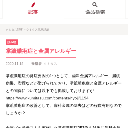
クミタス記事
クミタス記事詳細
読み物
掌蹠膿疱症と金属アレルギー
2020.11.15
投稿者
クミタス
掌蹠膿疱症の発症要因の1つとして、歯科金属アレルギー、扁桃
病巣、喫煙などが挙げられており、掌蹠膿疱症と金属アレルギー
との関係については以下でも掲載しておりますが
https://www.kumitasu.com/contents/hyoji/1194
掌蹠膿疱症の改善として、歯科金属の除去はどの程度有用なので
しょうか？
金属パッチテストを実施した掌蹠膿疱症257例を対象に歯科金属