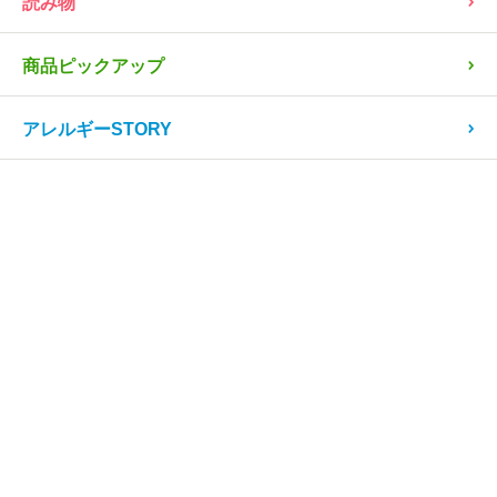
読み物
商品ピックアップ
アレルギーSTORY
レシピ
患者会・団体、お店
病院
茶・コーヒー
麦茶