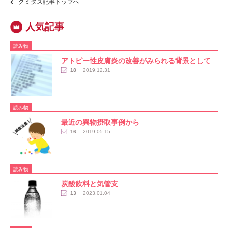
クミタス記事トップへ
読み物
アトピー性皮膚炎の改善がみられる背景として
18
2019.12.31
読み物
最近の異物摂取事例から
16
2019.05.15
読み物
炭酸飲料と気管支
13
2023.01.04