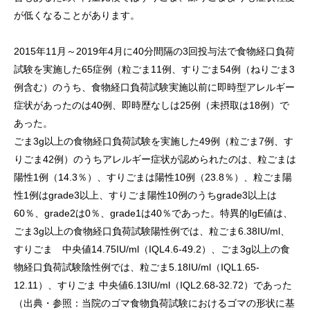
が低くなることがあります。
2015年11月～2019年4月に40分間隔の3回投与法で食物経口負荷
試験を実施した65症例（粒ごま11例、すりごま54例（ねりごま3
例含む）のうち、食物経口負荷試験実施以前に即時型アレルギー
症状があったのは40例、即時歴なしは25例（未摂取は18例）で
あった。
ごま3g以上の食物経口負荷試験を実施した49例（粒ごま7例、す
りごま42例）のうちアレルギー症状が認められたのは、粒ごまは
陽性1例（14.3％）、すりごまは陽性10例（23.8％）、粒ごま陽
性1例はgrade3以上、すりごま陽性10例のうちgrade3以上は
60％、grade2は0％、grade1は40％であった。特異的IgE値は、
ごま3g以上の食物経口負荷試験陽性例では、粒ごま6.38IU/ml、
すりごま 中央値14.75IU/ml（IQL4.6-49.2）、ごま3g以上の食
物経口負荷試験陰性例では、粒ごま5.18IU/ml（IQL1.65-
12.11）、すりごま 中央値6.13IU/ml（IQL2.68-32.72）であった
（出典・参照：当院のゴマ食物負荷試験におけるゴマの形状に基