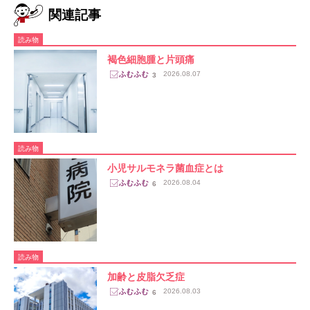
関連記事
読み物
褐色細胞腫と片頭痛
2026.08.07
3
読み物
小児サルモネラ菌血症とは
2026.08.04
6
読み物
加齢と皮脂欠乏症
2026.08.03
6