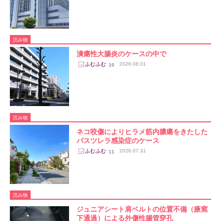
読み物
潰瘍性大腸炎のケースの中で
2026.08.01
10
読み物
ネコ咬傷によりヒラメ筋内膿瘍をきたした
パスツレラ感染症のケース
2026.07.31
11
読み物
ジュニアシート肩ベルトの位置不備（腋窩
下通過）による外傷性腸管穿孔