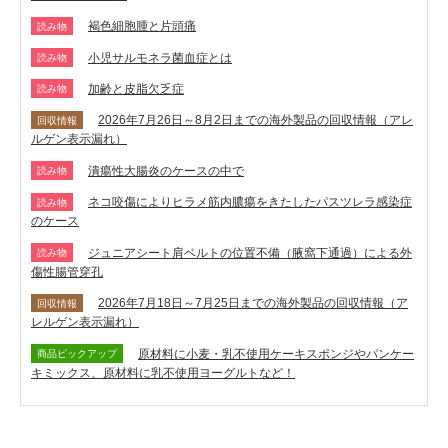
褐色細胞腫と片頭痛
読み物
小児サルモネラ菌血症とは
読み物
加齢と皮脂欠乏症
読み物
2026年7月26日～8月2日までの海外製品の回収情報（アレ
回収情報
ルゲン表示漏れ）
潰瘍性大腸炎のケースの中で
読み物
ネコ咬傷によりヒラメ筋内膿瘍をきたしたパスツレラ感染症
読み物
のケース
ジュニアシート肩ベルトの位置不備（腋窩下通過）による外
読み物
傷性腸管穿孔
2026年7月18日～7月25日までの海外製品の回収情報（ア
回収情報
レルゲン表示漏れ）
原材料に小麦・乳不使用ケーキスポンジやパンケー
商品ピックアップ
キミックス、原材料に乳不使用ヨーグルトなど！