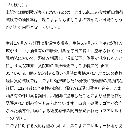
づく検討）。
​上記では症例数が多くはないものの、ごま3g以上の食物経口負荷
試験での陽性率は、粒ごまよりもすりごまの方が高い可能性がう
かがえる内容となっています。
生後1か月から顔面に脂漏性皮膚炎、生後5か月から全身に湿疹が
広がり、ごま油含有の市販外用薬を毎日広範囲に塗布されていた
乳幼児において、湿疹が増悪し、活気低下、体重が減少したこと
により入院加療。入院時の血液検査ではごま特異的IgE値
33.4UA/ml、症状安定後の1歳3か月時に実施されたごま1gの食物
経口負荷試験では、ごま0.3g摂取した45分後に後頭部の局所的な
紅斑、112分後に全身性の膨疹、瘙痒が出現し陽性と判定。ごま
油含有の外用薬を頻回、広範囲に塗布したことにより経皮感作が
誘導された例の報告もみられています（出典・参照：ゴマが含有
された漢方外用薬による経皮感作の関与が疑われたゴマアレルギ
ーの1例）。
白ごまに対する反応は認められず、黒ごまにアレルギー反応があ