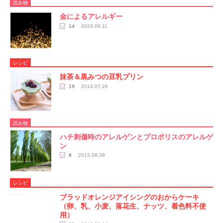
読み物
金によるアレルギー
14
2023.06.11
レシピ
抹茶＆黒みつの豆乳プリン
19
2014.07.26
読み物
ハチ刺傷時のアレルゲンとプロポリスのアレルゲ
ン
8
2015.08.08
レシピ
ブラッドオレンジアイシングのおからケーキ
（卵、乳、小麦、落花生、ナッツ、着色料不使
用）