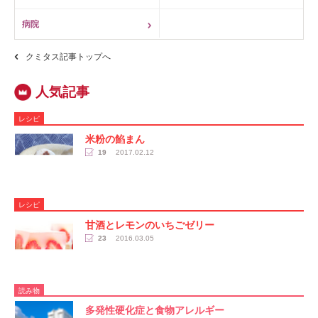
病院
クミタス記事トップへ
レシピ
米粉の餡まん
19
2017.02.12
レシピ
甘酒とレモンのいちごゼリー
23
2016.03.05
読み物
多発性硬化症と食物アレルギー