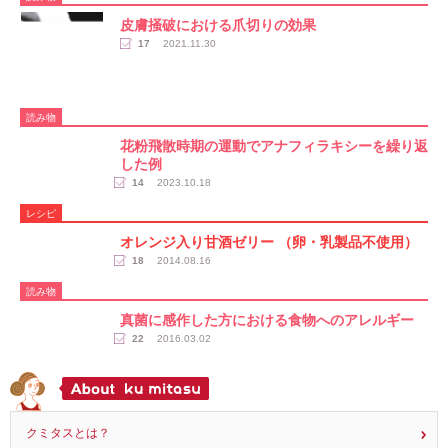
皮膚掻破における爪切りの効果
17
2021.11.30
読み物
花粉飛散時期の運動でアナフィラキシーを繰り返
した例
14
2023.10.18
レシピ
オレンジ入り甘酒ゼリー （卵・乳製品不使用）
18
2014.08.16
読み物
真菌に感作した方における食物へのアレルギー
22
2016.03.02