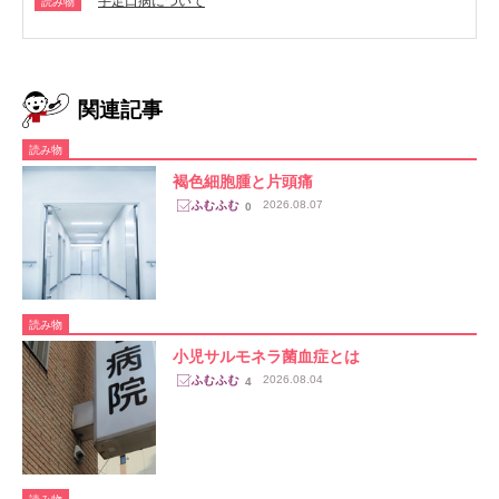
手足口病について
読み物
関連記事
読み物
褐色細胞腫と片頭痛
2026.08.07
0
読み物
小児サルモネラ菌血症とは
2026.08.04
4