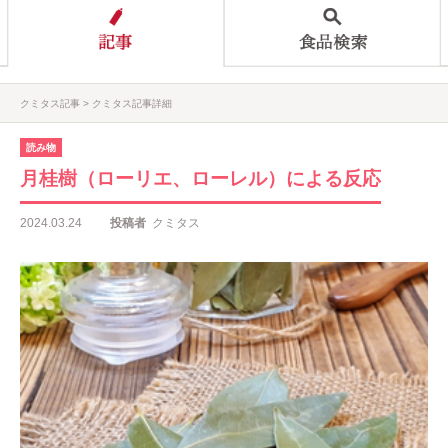
クミタス記事
クミタス記事詳細
読み物
月桂樹（ローリエ、ローレル）による反応
2024.03.24
投稿者
クミタス