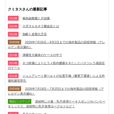
クミタスさんの最新記事
褐色細胞腫と片頭痛
読み物
小児サルモネラ菌血症とは
読み物
加齢と皮脂欠乏症
読み物
2026年7月26日～8月2日までの海外製品の回収情報（アレ
回収情報
ルゲン表示漏れ）
潰瘍性大腸炎のケースの中で
読み物
ネコ咬傷によりヒラメ筋内膿瘍をきたしたパスツレラ感染症
読み物
のケース
ジュニアシート肩ベルトの位置不備（腋窩下通過）による外
読み物
傷性腸管穿孔
2026年7月18日～7月25日までの海外製品の回収情報（ア
回収情報
レルゲン表示漏れ）
原材料に小麦・乳不使用ケーキスポンジやパンケー
商品ピックアップ
キミックス、原材料に乳不使用ヨーグルトなど！