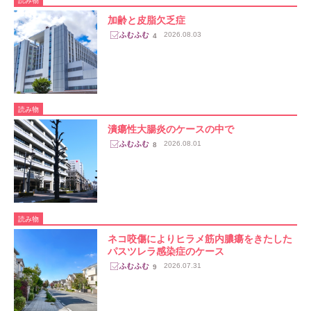
読み物
加齢と皮脂欠乏症
2026.08.03
4
読み物
潰瘍性大腸炎のケースの中で
2026.08.01
8
読み物
ネコ咬傷によりヒラメ筋内膿瘍をきたした
パスツレラ感染症のケース
2026.07.31
9