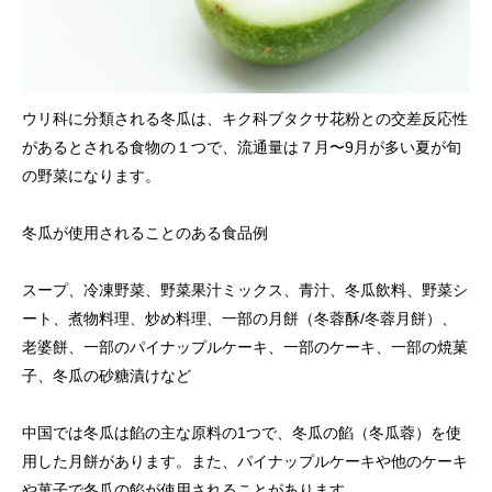
ウリ科に分類される冬瓜は、キク科ブタクサ花粉との交差反応性
があるとされる食物の１つで、流通量は７月〜9月が多い夏が旬
の野菜になります。
冬瓜が使用されることのある食品例
スープ、冷凍野菜、野菜果汁ミックス、青汁、冬瓜飲料、野菜シ
ート、煮物料理、炒め料理、一部の月餅（冬蓉酥/冬蓉月餅）、
老婆餅、一部のパイナップルケーキ、一部のケーキ、一部の焼菓
子、冬瓜の砂糖漬けなど
中国では冬瓜は餡の主な原料の1つで、冬瓜の餡（冬瓜蓉）を使
用した月餅があります。また、パイナップルケーキや他のケーキ
や菓子で冬瓜の餡が使用されることがあります。