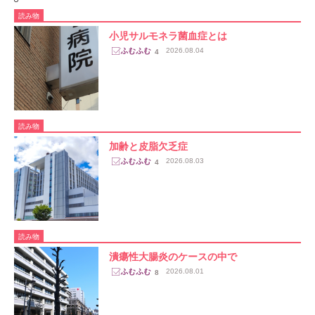
読み物
小児サルモネラ菌血症とは
2026.08.04
4
読み物
加齢と皮脂欠乏症
2026.08.03
4
読み物
潰瘍性大腸炎のケースの中で
2026.08.01
8