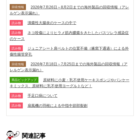
2026年7月26日～8月2日までの海外製品の回収情報（アレ
回収情報
ルゲン表示漏れ）
潰瘍性大腸炎のケースの中で
読み物
ネコ咬傷によりヒラメ筋内膿瘍をきたしたパスツレラ感染症
読み物
のケース
ジュニアシート肩ベルトの位置不備（腋窩下通過）による外
読み物
傷性腸管穿孔
2026年7月18日～7月25日までの海外製品の回収情報（ア
回収情報
レルゲン表示漏れ）
原材料に小麦・乳不使用ケーキスポンジやパンケー
商品ピックアップ
キミックス、原材料に乳不使用ヨーグルトなど！
手足口病について
読み物
扇風機の羽根による中指中節部裂創
読み物
関連記事