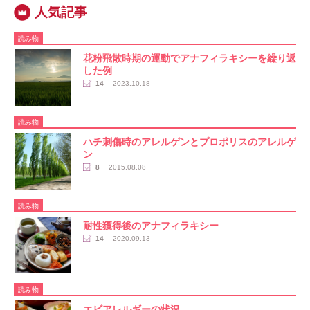
読み物
花粉飛散時期の運動でアナフィラキシーを繰り返
した例
14
2023.10.18
読み物
ハチ刺傷時のアレルゲンとプロポリスのアレルゲ
ン
8
2015.08.08
読み物
耐性獲得後のアナフィラキシー
14
2020.09.13
読み物
エビアレルギーの状況