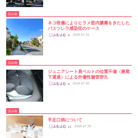
読み物
ネコ咬傷によりヒラメ筋内膿瘍をきたした
パスツレラ感染症のケース
2026.07.31
9
読み物
ジュニアシート肩ベルトの位置不備（腋窩
下通過）による外傷性腸管穿孔
2026.07.30
9
読み物
手足口病について
2026.07.25
11