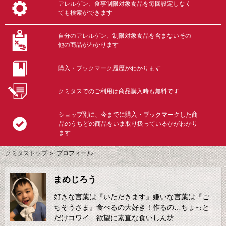
アレルゲン、食事制限対象食品を毎回設定しなく
ても検索ができます
自分のアレルゲン、制限対象食品を含まないその
他の商品がわかります
購入・ブックマーク履歴がわかります
クミタスでのご利用は商品購入時も無料です
ショップ別に、今までに購入・ブックマークした商
品のうちどの商品をいま取り扱っているかがわかり
ます
クミタストップ
＞ プロフィール
まめじろう
好きな言葉は『いただきます』嫌いな言葉は『ご
ちそうさま』食べるの大好き！作るの…ちょっと
だけコワイ…欲望に素直な食いしん坊