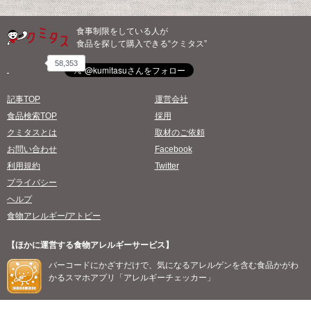
食事制限をしている人が
食品を探して購入できる“クミタス”
58,353
記事TOP
運営会社
食品検索TOP
採用
クミタスとは
取材のご依頼
お問い合わせ
Facebook
利用規約
Twitter
プライバシー
ヘルプ
食物アレルギー/アトピー
【ほかに運営する食物アレルギーサービス】
バーコードにかざすだけで、気になるアレルゲンを含む食品かがわ
かるスマホアプリ「アレルギーチェッカー」