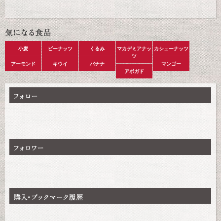
小麦
ピーナッツ
くるみ
マカデミアナッ
カシューナッツ
ツ
アーモンド
キウイ
バナナ
マンゴー
アボガド