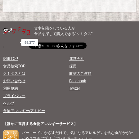
食事制限をしている人が
食品を探して購入できる“クミタス”
58,377
記事TOP
運営会社
食品検索TOP
採用
クミタスとは
取材のご依頼
お問い合わせ
Facebook
利用規約
Twitter
プライバシー
ヘルプ
食物アレルギー/アトピー
【ほかに運営する食物アレルギーサービス】
バーコードにかざすだけで、気になるアレルゲンを含む食品かがわ
かるスマホアプリ「アレルギーチェッカー」