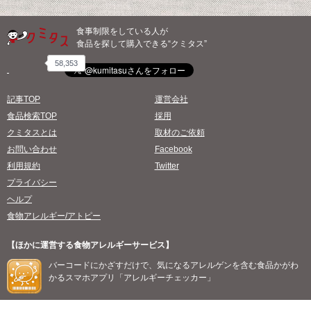
食事制限をしている人が
食品を探して購入できる“クミタス”
58,353
記事TOP
運営会社
食品検索TOP
採用
クミタスとは
取材のご依頼
お問い合わせ
Facebook
利用規約
Twitter
プライバシー
ヘルプ
食物アレルギー/アトピー
【ほかに運営する食物アレルギーサービス】
バーコードにかざすだけで、気になるアレルゲンを含む食品かがわ
かるスマホアプリ「アレルギーチェッカー」