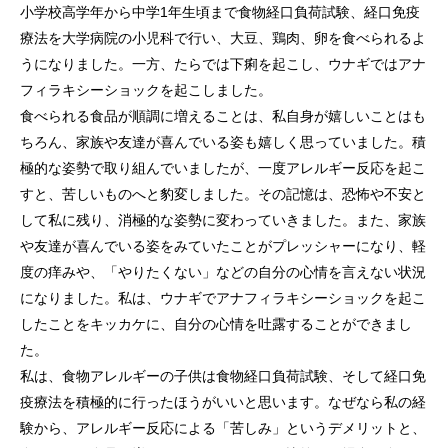
小学校高学年から中学1年生頃まで食物経口負荷試験、経口免疫
療法を大学病院の小児科で行い、大豆、鶏肉、卵を食べられるよ
うになりました。一方、たらでは下痢を起こし、ウナギではアナ
フィラキシーショックを起こしました。
食べられる食品が順調に増えることは、私自身が嬉しいことはも
ちろん、家族や友達が喜んでいる姿も嬉しく思っていました。積
極的な姿勢で取り組んでいましたが、一度アレルギー反応を起こ
すと、苦しいものへと豹変しました。その記憶は、恐怖や不安と
して私に残り、消極的な姿勢に変わっていきました。また、家族
や友達が喜んでいる姿をみていたことがプレッシャーになり、軽
度の痒みや、「やりたくない」などの自分の心情を言えない状況
になりました。私は、ウナギでアナフィラキシーショックを起こ
したことをキッカケに、自分の心情を吐露することができまし
た。
私は、食物アレルギーの子供は食物経口負荷試験、そして経口免
疫療法を積極的に行ったほうがいいと思います。なぜなら私の経
験から、アレルギー反応による「苦しみ」というデメリットと、