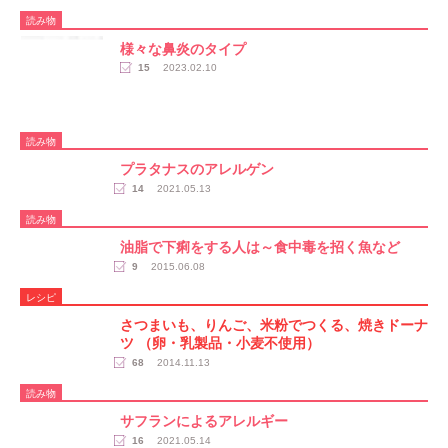
読み物
様々な鼻炎のタイプ
15
2023.02.10
読み物
プラタナスのアレルゲン
14
2021.05.13
読み物
油脂で下痢をする人は～食中毒を招く魚など
9
2015.06.08
レシピ
さつまいも、りんご、米粉でつくる、焼きドーナ
ツ （卵・乳製品・小麦不使用）
68
2014.11.13