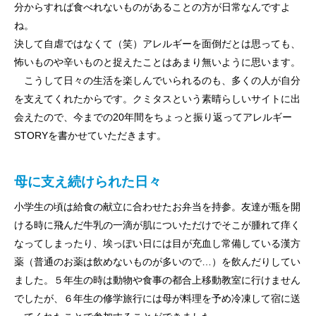
分からすれば食べれないものがあることの方が日常なんですよ
ね。
決して自虐ではなくて（笑）アレルギーを面倒だとは思っても、
怖いものや辛いものと捉えたことはあまり無いように思います。
こうして日々の生活を楽しんでいられるのも、多くの人が自分
を支えてくれたからです。クミタスという素晴らしいサイトに出
会えたので、今までの20年間をちょっと振り返ってアレルギー
STORYを書かせていただきます。
母に支え続けられた日々
小学生の頃は給食の献立に合わせたお弁当を持参。友達が瓶を開
ける時に飛んだ牛乳の一滴が肌についただけでそこが腫れて痒く
なってしまったり、埃っぽい日には目が充血し常備している漢方
薬（普通のお薬は飲めないものが多いので…）を飲んだりしてい
ました。５年生の時は動物や食事の都合上移動教室に行けません
でしたが、６年生の修学旅行には母が料理を予め冷凍して宿に送