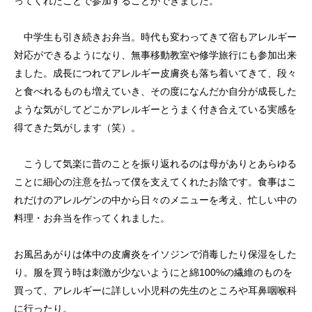
ってくれたことで参加することができました。
中学生も引き続きお弁当。時代も変わってきて宿もアレルギー
対応ができるようになり、無事移動教室や修学旅行にも参加出来
ました。成長につれてアレルギー皮膚炎も落ち着いてきて、段々
と食べれるものも増えていき、その度になんだか自分が成長した
ような気がしてどこかアレルギーとうまく付き合えている実感を
得てきた気がします（笑）。
こうして気楽に昔のことを振り返れるのは母がありとあらゆる
ことに細心の注意を払って僕を支えてくれたお陰です。食事はこ
れだけのアレルゲンの中から日々のメニューを考え、忙しい中の
料理・お弁当を作ってくれました。
お風呂あがりは体中の皮膚炎をイソジンで消毒したり保湿をした
り。服を買う時は刺激が少ないようにと綿100%の繊維のものを
買って、アレルギーに詳しい小児科の先生のところや耳鼻咽喉科
に行ったり。