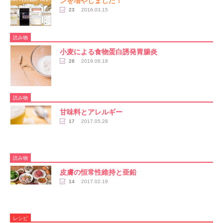
ンを増やしました！
23
2016.03.15
読み物
小麦による食物蛋白誘発胃腸炎
28
2019.06.18
読み物
甘味料とアレルギー
17
2017.05.28
読み物
皮膚の恒常性維持と亜鉛
14
2017.02.19
レシピ