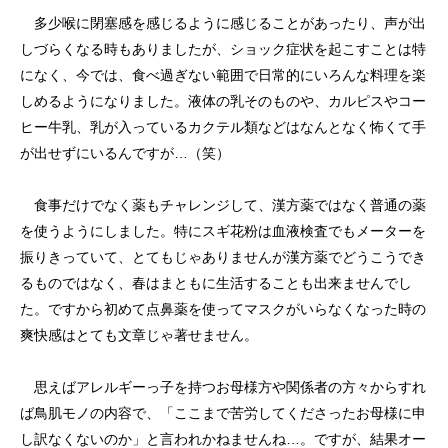
多少喉に閉塞感を感じるように感じることがあったり、声が出
しづらくなる時もありましたが、ショック症状を起こすことは特
になく、今では、食べ過ぎない範囲で日常的にいろんな料理を楽
しめるようになりました。液体の乳そのものや、カルピスやコー
ヒー牛乳、乳が入っているカクテル類などはなんとなく怖くて手
が出せずにいるんですが…（笑）
食事だけでなく薬もチャレンジして、漢方薬ではなく普通の薬
を使うようにしました。特にスギ花粉は血液検査でもメーターを
振りきっていて、とてもじゃありませんが漢方薬でどうこうでき
るものではなく、春はまともに生活することも出来ませんでし
た。ですから初めて点鼻薬を使ってマスクがいらなくなった時の
爽快感はとても文章じゃ著せません。
思えばアレルギーっ子を持つお母様方や関係者の方々からすれ
ば鳥肌モノの内容で、「ここまで苦労してくださったお母様に申
し訳なくないのか」と言われかねませんね…。ですが、結果オー