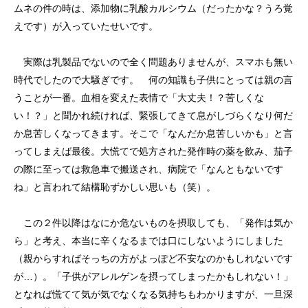
ムネの件の時は、添加物に乳酸カルシウム（だったかな？うろ覚
えです）が入っていたせいです。
実際は乳製品でないので全く問題ありませんが、スマホも無い
時代でしたので大騒ぎです。 何の知識も子供にとっては親の言
うことが一番。血相を変えた表情で「大丈夫！？苦しくな
い！？」と聞かれ続ければ、緊張してきて息がしづらくなり何だ
か息苦しくなってきます。そこで「なんだか息苦しいかも」と言
ってしまえば最後。大慌てで処方された発作時の薬を飲み、茄子
の際に至っては救急車で搬送され、病院で「なんともないです
ね」と言われて結構恥ずかしい思いも（笑）。
この２件以降はなにか危ないものを摂取しても、「発作は気か
ら」と考え、本当に辛くなるまでは口にしないようにしました
（親からすればそっちの方がよっぽど不安なのかもしれないです
が…）。「子供がアレルゲンを摂ってしまったかもしれない！」
となれば慌てて気が気でなくなる気持ちもわかりますが、一旦深