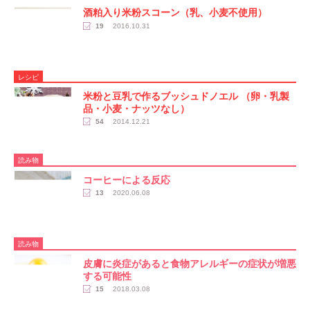
酒粕入り米粉スコーン（乳、小麦不使用）
19
2016.10.31
レシピ
米粉と豆乳で作るブッシュドノエル （卵・乳製
品・小麦・ナッツなし）
54
2014.12.21
読み物
コーヒーによる反応
13
2020.06.08
読み物
皮膚に炎症があると食物アレルギーの症状が増悪
する可能性
15
2018.03.08