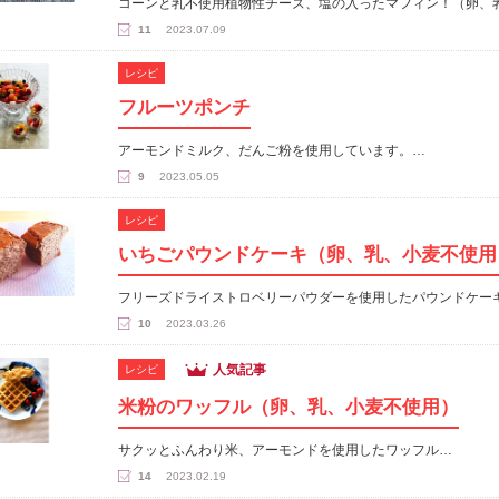
コーンと乳不使用植物性チーズ、塩の入ったマフィン！（卵、
11
2023.07.09
レシピ
フルーツポンチ
アーモンドミルク、だんご粉を使用しています。…
9
2023.05.05
レシピ
いちごパウンドケーキ（卵、乳、小麦不使用
フリーズドライストロベリーパウダーを使用したパウンドケー
10
2023.03.26
人気記事
レシピ
米粉のワッフル（卵、乳、小麦不使用）
サクッとふんわり米、アーモンドを使用したワッフル…
14
2023.02.19