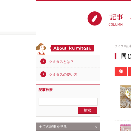
クミタス記
同
クミタスとは？
卵
クミタスの使い方
記事検索
全ての記事を見る