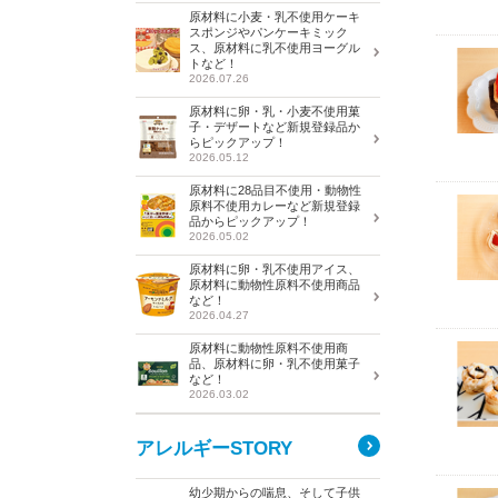
原材料に小麦・乳不使用ケーキ
スポンジやパンケーキミック
ス、原材料に乳不使用ヨーグル
トなど！
2026.07.26
原材料に卵・乳・小麦不使用菓
子・デザートなど新規登録品か
らピックアップ！
2026.05.12
原材料に28品目不使用・動物性
原料不使用カレーなど新規登録
品からピックアップ！
2026.05.02
原材料に卵・乳不使用アイス、
原材料に動物性原料不使用商品
など！
2026.04.27
原材料に動物性原料不使用商
品、原材料に卵・乳不使用菓子
など！
2026.03.02
アレルギーSTORY
幼少期からの喘息、そして子供