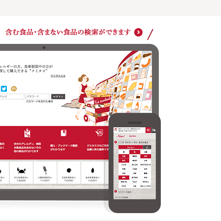
ショッ
クミタスでのご利用は商品購入時も無料です
どの商