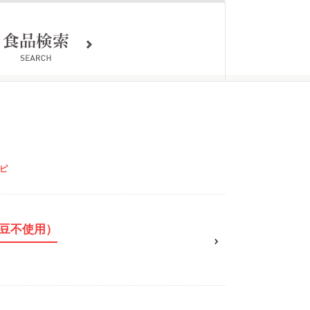
ピ
豆不使用）