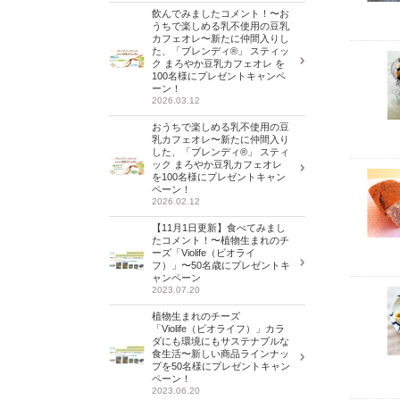
飲んでみましたコメント！〜お
うちで楽しめる乳不使用の豆乳
カフェオレ〜新たに仲間入りし
た、「ブレンディ®」 スティッ
ク まろやか豆乳カフェオレ を
100名様にプレゼントキャンペ
ーン！
2026.03.12
おうちで楽しめる乳不使用の豆
乳カフェオレ〜新たに仲間入り
した、「ブレンディ®」 スティ
ック まろやか豆乳カフェオレ
を100名様にプレゼントキャン
ペーン！
2026.02.12
【11月1日更新】食べてみまし
たコメント！〜植物生まれのチ
ーズ「Violife（ビオライ
フ）」〜50名歳にプレゼントキ
ャンペーン
2023.07.20
植物生まれのチーズ
「Violife（ビオライフ）」カラ
ダにも環境にもサステナブルな
食生活〜新しい商品ラインナッ
プを50名様にプレゼントキャン
ペーン！
2023.06.20