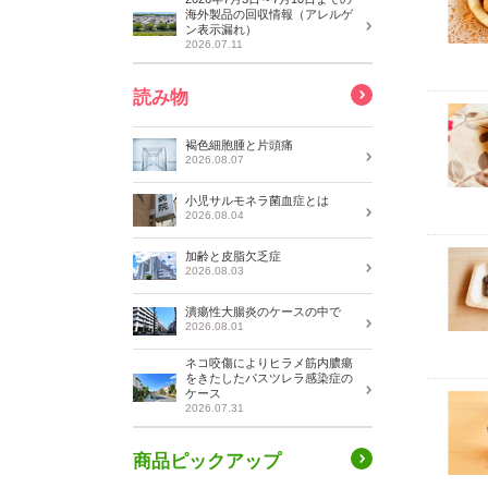
海外製品の回収情報（アレルゲ
ン表示漏れ）
2026.07.11
読み物
褐色細胞腫と片頭痛
2026.08.07
小児サルモネラ菌血症とは
2026.08.04
加齢と皮脂欠乏症
2026.08.03
潰瘍性大腸炎のケースの中で
2026.08.01
ネコ咬傷によりヒラメ筋内膿瘍
をきたしたパスツレラ感染症の
ケース
2026.07.31
商品ピックアップ