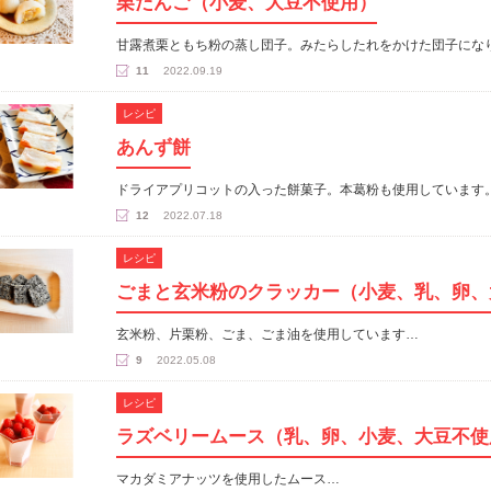
栗だんご（小麦、大豆不使用）
甘露煮栗ともち粉の蒸し団子。みたらしたれをかけた団子にな
11
2022.09.19
レシピ
あんず餅
ドライアプリコットの入った餅菓子。本葛粉も使用しています
12
2022.07.18
レシピ
ごまと玄米粉のクラッカー（小麦、乳、卵、
玄米粉、片栗粉、ごま、ごま油を使用しています…
9
2022.05.08
レシピ
ラズベリームース（乳、卵、小麦、大豆不使
マカダミアナッツを使用したムース…