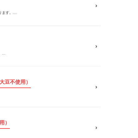
ります。…
。…
大豆不使用）
用）