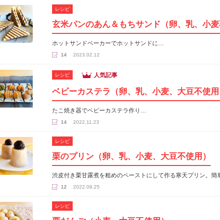
レシピ
玄米パンのあん＆もちサンド（卵、乳、小麦
ホットサンドベーカーでホットサンドに…
14
2023.02.12
人気記事
レシピ
ベビーカステラ（卵、乳、小麦、大豆不使用
たこ焼き器でベビーカステラ作り…
14
2022.11.23
レシピ
栗のプリン（卵、乳、小麦、大豆不使用）
渋皮付き栗甘露煮を粗めのペーストにして作る寒天プリン。簡
12
2022.09.25
レシピ