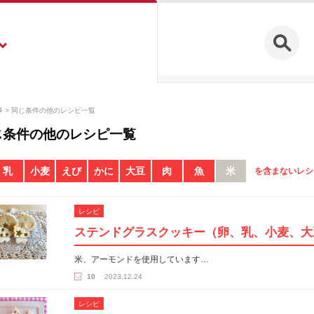
事
同じ条件の他のレシピ一覧
じ条件の他のレシピ一覧
乳
小麦
えび
かに
大豆
肉
魚
米
を含まないレシ
レシピ
ステンドグラスクッキー（卵、乳、小麦、大
米、アーモンドを使用しています…
10
2023.12.24
レシピ