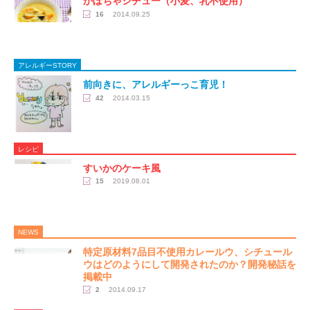
かぼちゃシチュー（小麦、乳不使用）
16
2014.09.25
アレルギーSTORY
前向きに、アレルギーっこ育児！
42
2014.03.15
レシピ
すいかのケーキ風
15
2019.08.01
NEWS
特定原材料7品目不使用カレールウ、シチュール
ウはどのようにして開発されたのか？開発秘話を
掲載中
2
2014.09.17