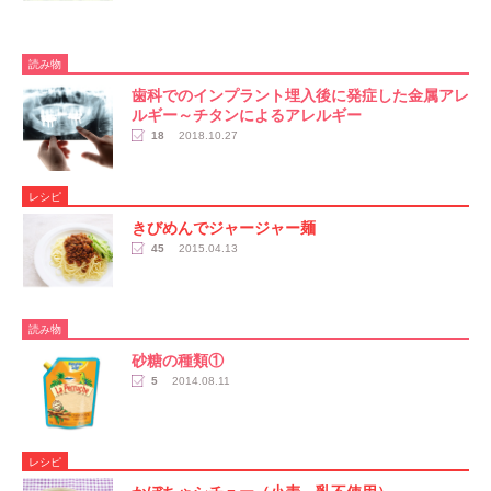
読み物
歯科でのインプラント埋入後に発症した金属アレ
ルギー～チタンによるアレルギー
18
2018.10.27
レシピ
きびめんでジャージャー麺
45
2015.04.13
読み物
砂糖の種類①
5
2014.08.11
レシピ