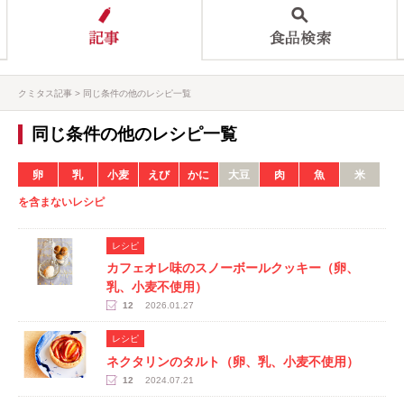
クミタス記事
同じ条件の他のレシピ一覧
同じ条件の他のレシピ一覧
卵
乳
小麦
えび
かに
大豆
肉
魚
米
を含まないレシピ
レシピ
カフェオレ味のスノーボールクッキー（卵、
乳、小麦不使用）
12
2026.01.27
レシピ
ネクタリンのタルト（卵、乳、小麦不使用）
12
2024.07.21