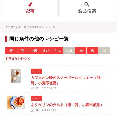
クミタス記事
同じ条件の他のレシピ一覧
同じ条件の他のレシピ一覧
卵
乳
小麦
えび
かに
大豆
肉
魚
米
を含まないレシピ
レシピ
カフェオレ味のスノーボールクッキー（卵、
乳、小麦不使用）
12
2026.01.27
レシピ
ネクタリンのタルト（卵、乳、小麦不使用）
12
2024.07.21