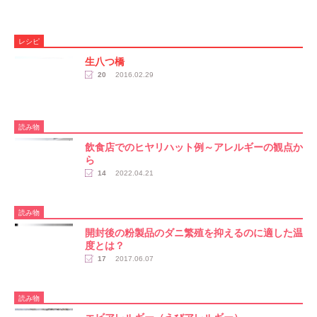
レシピ
生八つ橋
20
2016.02.29
読み物
飲食店でのヒヤリハット例～アレルギーの観点か
ら
14
2022.04.21
読み物
開封後の粉製品のダニ繁殖を抑えるのに適した温
度とは？
17
2017.06.07
読み物