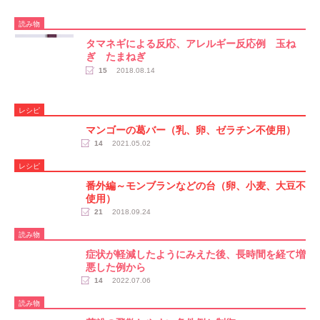
読み物
タマネギによる反応、アレルギー反応例 玉ね
ぎ たまねぎ
15
2018.08.14
レシピ
マンゴーの葛バー（乳、卵、ゼラチン不使用）
14
2021.05.02
レシピ
番外編～モンブランなどの台（卵、小麦、大豆不
使用）
21
2018.09.24
読み物
症状が軽減したようにみえた後、長時間を経て増
悪した例から
14
2022.07.06
読み物