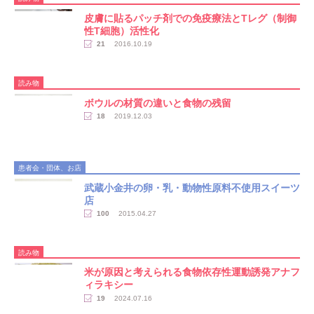
皮膚に貼るパッチ剤での免疫療法とTレグ（制御
性T細胞）活性化
21
2016.10.19
読み物
ボウルの材質の違いと食物の残留
18
2019.12.03
患者会・団体、お店
武蔵小金井の卵・乳・動物性原料不使用スイーツ
店
100
2015.04.27
読み物
​米が原因と考えられる食物依存性運動誘発アナフ
ィラキシー
19
2024.07.16