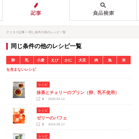
クミタス記事
同じ条件の他のレシピ一覧
同じ条件の他のレシピ一覧
卵
乳
小麦
えび
かに
大豆
肉
魚
米
を含まないレシピ
レシピ
抹茶とチェリーのプリン（卵、乳不使用）
6
2026.04.12
レシピ
ゼリーのパフェ
8
2024.08.17
レシピ