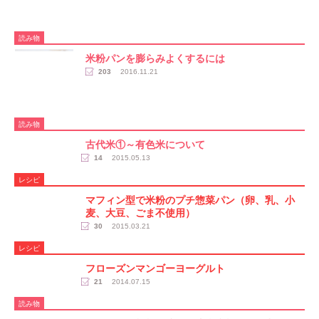
読み物
米粉パンを膨らみよくするには
203
2016.11.21
読み物
古代米①～有色米について
14
2015.05.13
レシピ
マフィン型で米粉のプチ惣菜パン（卵、乳、小
麦、大豆、ごま不使用）
30
2015.03.21
レシピ
フローズンマンゴーヨーグルト
21
2014.07.15
読み物