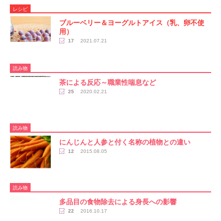
レシピ
ブルーベリー＆ヨーグルトアイス（乳、卵不使
用）
17
2021.07.21
読み物
茶による反応～職業性喘息など
25
2020.02.21
読み物
にんじんと人参と付く名称の植物との違い
12
2015.08.05
読み物
多品目の食物除去による身長への影響
22
2016.10.17