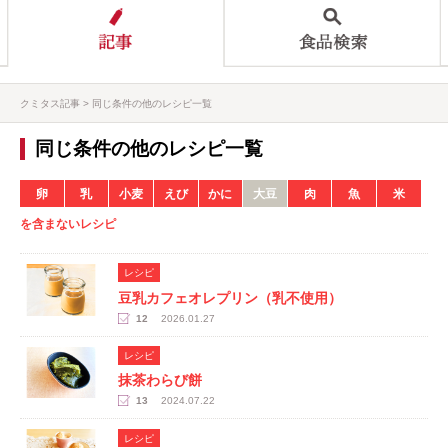
クミタス記事
同じ条件の他のレシピ一覧
同じ条件の他のレシピ一覧
卵
乳
小麦
えび
かに
大豆
肉
魚
米
を含まないレシピ
レシピ
豆乳カフェオレプリン（乳不使用）
12
2026.01.27
レシピ
抹茶わらび餅
13
2024.07.22
レシピ