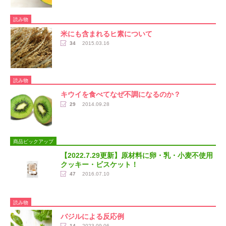
読み物
米にも含まれるヒ素について
34
2015.03.16
読み物
キウイを食べてなぜ不調になるのか？
29
2014.09.28
商品ピックアップ
【2022.7.29更新】原材料に卵・乳・小麦不使用
クッキー・ビスケット！
47
2016.07.10
読み物
バジルによる反応例
14
2023.09.06