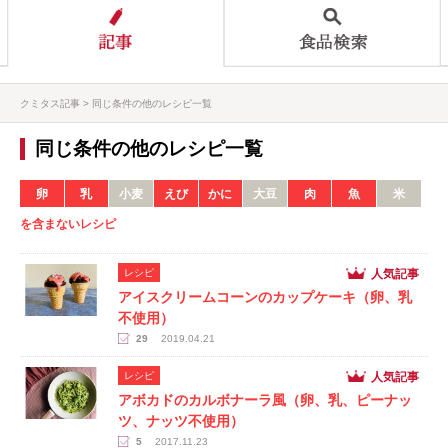
クミタス記事
同じ条件の他のレシピ一覧
同じ条件の他のレシピ一覧
卵
乳
小麦
えび
かに
大豆
肉
魚
米
を含まないレシピ
人気記事
レシピ
アイスクリームコーンのカップケーキ（卵、乳
不使用）
29
2019.04.21
人気記事
レシピ
アボカドのカルボナーラ風（卵、乳、ピーナッ
ツ、ナッツ不使用）
5
2017.11.23