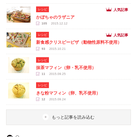
人気記事
レシピ
かぼちゃのラザニア
105
2015.12.12
人気記事
レシピ
新食感クリスピーピザ（動物性原料不使用）
93
2015.10.21
レシピ
抹茶マフィン（卵・乳不使用）
11
2015.09.25
レシピ
きな粉マフィン（卵、乳不使用）
12
2015.09.24
もっと記事を読み込む