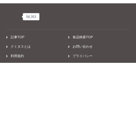
58,353
58,353
記事TOP
食品検索TOP
クミタスとは
お問い合わせ
利用規約
プライバシー
ヘルプ
食物アレルギー/アトピー
運営会社
採用
取材のご依頼
Facebook
Twitter