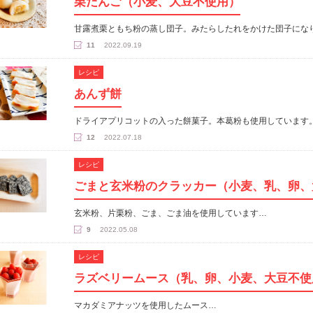
栗だんご（小麦、大豆不使用）
甘露煮栗ともち粉の蒸し団子。みたらしたれをかけた団子にな
11
2022.09.19
レシピ
あんず餅
ドライアプリコットの入った餅菓子。本葛粉も使用しています
12
2022.07.18
レシピ
ごまと玄米粉のクラッカー（小麦、乳、卵、
玄米粉、片栗粉、ごま、ごま油を使用しています…
9
2022.05.08
レシピ
ラズベリームース（乳、卵、小麦、大豆不使
マカダミアナッツを使用したムース…