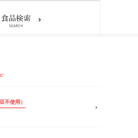
ピ
豆不使用）