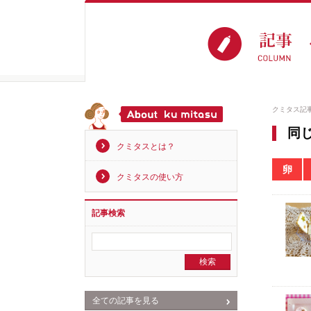
クミタス記
同
クミタスとは？
卵
クミタスの使い方
記事検索
全ての記事を見る