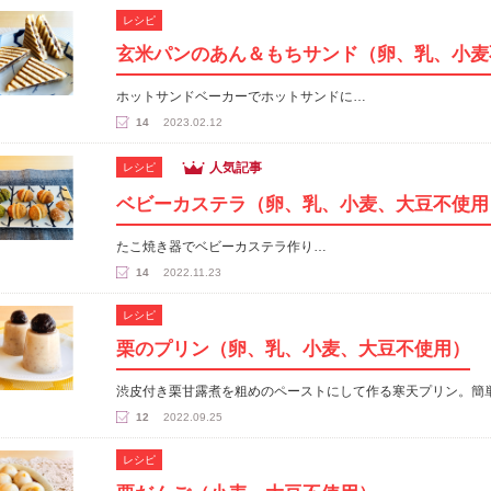
レシピ
玄米パンのあん＆もちサンド（卵、乳、小麦
ホットサンドベーカーでホットサンドに…
14
2023.02.12
人気記事
レシピ
ベビーカステラ（卵、乳、小麦、大豆不使用
たこ焼き器でベビーカステラ作り…
14
2022.11.23
レシピ
栗のプリン（卵、乳、小麦、大豆不使用）
渋皮付き栗甘露煮を粗めのペーストにして作る寒天プリン。簡
12
2022.09.25
レシピ