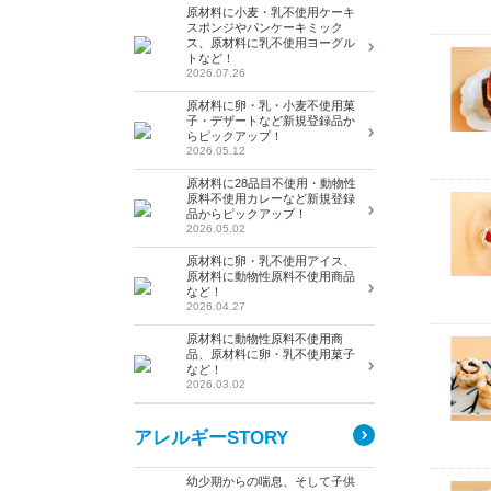
原材料に小麦・乳不使用ケーキ
スポンジやパンケーキミック
ス、原材料に乳不使用ヨーグル
トなど！
2026.07.26
原材料に卵・乳・小麦不使用菓
子・デザートなど新規登録品か
らピックアップ！
2026.05.12
原材料に28品目不使用・動物性
原料不使用カレーなど新規登録
品からピックアップ！
2026.05.02
原材料に卵・乳不使用アイス、
原材料に動物性原料不使用商品
など！
2026.04.27
原材料に動物性原料不使用商
品、原材料に卵・乳不使用菓子
など！
2026.03.02
アレルギーSTORY
幼少期からの喘息、そして子供