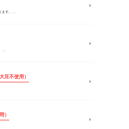
ります。…
。…
大豆不使用）
用）