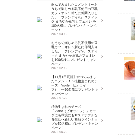
飲んでみましたコメント！〜お
うちで楽しめる乳不使用の豆乳
カフェオレ〜新たに仲間入りし
た、「ブレンディ®」 スティッ
ク まろやか豆乳カフェオレ を
100名様にプレゼントキャンペ
ーン！
2026.03.12
おうちで楽しめる乳不使用の豆
乳カフェオレ〜新たに仲間入り
した、「ブレンディ®」 スティ
ック まろやか豆乳カフェオレ
を100名様にプレゼントキャン
ペーン！
2026.02.12
【11月1日更新】食べてみまし
たコメント！〜植物生まれのチ
ーズ「Violife（ビオライ
フ）」〜50名歳にプレゼントキ
ャンペーン
2023.07.20
植物生まれのチーズ
「Violife（ビオライフ）」カラ
ダにも環境にもサステナブルな
食生活〜新しい商品ラインナッ
プを50名様にプレゼントキャン
ペーン！
2023.06.20