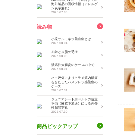
海外製品の回収情報（アレルゲ
ン表示漏れ）
2026.07.03
読み物
小児サルモネラ菌血症とは
2026.08.04
加齢と皮脂欠乏症
2026.08.03
潰瘍性大腸炎のケースの中で
2026.08.01
ネコ咬傷によりヒラメ筋内膿瘍
をきたしたパスツレラ感染症の
ケース
2026.07.31
ジュニアシート肩ベルトの位置
不備（腋窩下通過）による外傷
性腸管穿孔
2026.07.30
商品ピックアップ