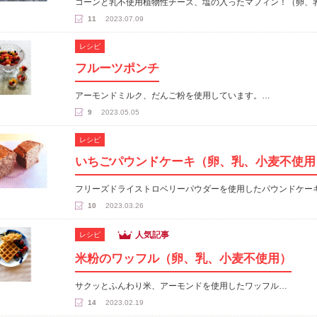
コーンと乳不使用植物性チーズ、塩の入ったマフィン！（卵、
11
2023.07.09
レシピ
フルーツポンチ
アーモンドミルク、だんご粉を使用しています。…
9
2023.05.05
レシピ
いちごパウンドケーキ（卵、乳、小麦不使用
フリーズドライストロベリーパウダーを使用したパウンドケー
10
2023.03.26
人気記事
レシピ
米粉のワッフル（卵、乳、小麦不使用）
サクッとふんわり米、アーモンドを使用したワッフル…
14
2023.02.19