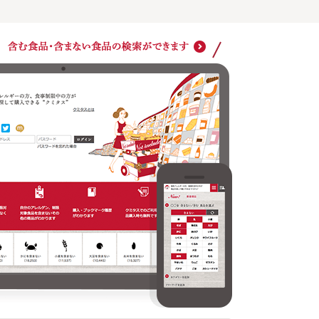
ショッ
クミタスでのご利用は商品購入時も無料です
どの商