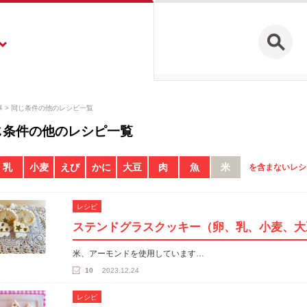
事
同じ条件の他のレシピ一覧
じ条件の他のレシピ一覧
乳
小麦
えび
かに
大豆
肉
魚
米
を含まないレシ
レシピ
ステンドグラスクッキー（卵、乳、小麦、大
米、アーモンドを使用しています…
10
2023.12.24
レシピ