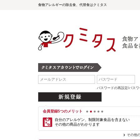
食物アレルギーの除去食、代替食はクミタス
パスワードの再設定/パス
会員登録5つのメリット
1
2
3
4
5
自分のアレルゲン、制限対象食品を含まない
その他の商品がわかります
その他