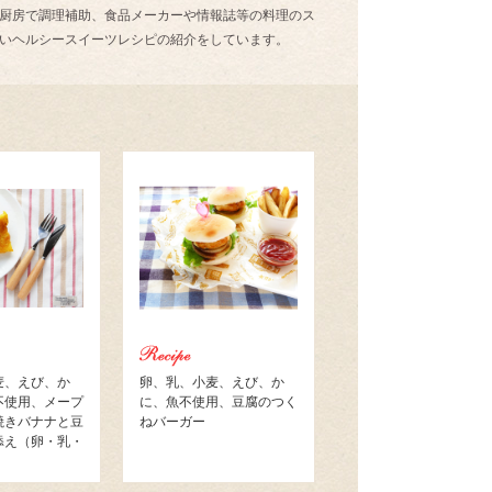
の厨房で調理補助、食品メーカーや情報誌等の料理のス
しいヘルシースイーツレシピの紹介をしています。
麦、えび、か
卵、乳、小麦、えび、か
不使用、メープ
に、魚不使用、豆腐のつく
焼きバナナと豆
ねバーガー
添え（卵・乳・
）