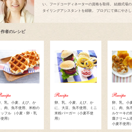
い、フードコーディネーターの資格を取得。 結婚式場
タイリングアシスタントを経験。 ブログにて体にやさ
じ作者のレシピ
卵、乳、小麦、えび、か
卵、乳、小麦、えび、か
卵、乳、小
に、肉、魚不使用、米粉の
に、大豆、魚不使用、ミニ
に、肉、魚
ワッフル （小麦・卵・乳
米粉バーガー（小麦不使
ルケーキの
不使用）
用）
腐クリーム
小麦不使用