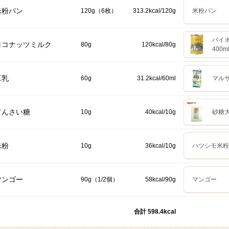
米粉パン
120g（6枚）
313.2kcal/120g
米粉パン
バイ
ココナッツミルク
80g
120kcal/80g
400m
豆乳
60g
31.2kcal/60ml
マルサ
てんさい糖
10g
40kcal/10g
砂糖大
米粉
10g
36kcal/10g
ハツシモ米粉 
マンゴー
90g（1/2個）
58kcal/90g
マンゴー
合計 598.4kcal