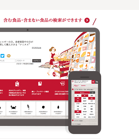
アレルゲン、食事制限対象食品を毎回設定しなくても
自分の
検索ができます
その他