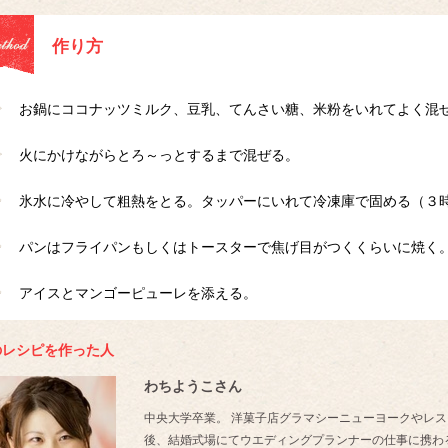
作り方
お鍋にココナッツミルク、豆乳、てんさい糖、米粉をいれてよく混
火にかけながらとろ～っとするまで混ぜる。
氷水に冷やして粗熱をとる。タッパーにいれて冷凍庫で固める（３
パンはフライパンもしくはトースターで焦げ目がつくくらいに焼く
アイスとマンゴーピューレを添える。
のレシピを作った人
わちようこさん
中央大学卒業。 洋菓子店グラマシーニューヨークやレス
後、結婚式場にてウエディングプランナーの仕事に携わ