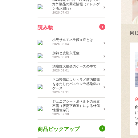
海外製品の回収情報（アレルゲ
ン表示漏れ）
2026.07.03
読み物
同
小児サルモネラ菌血症とは
2026.08.04
加齢と皮脂欠乏症
2026.08.03
潰瘍性大腸炎のケースの中で
2026.08.01
ネコ咬傷によりヒラメ筋内膿瘍
をきたしたパスツレラ感染症の
ケース
2026.07.31
ジュニアシート肩ベルトの位置
不備（腋窩下通過）による外傷
性腸管穿孔
2026.07.30
商品ピックアップ