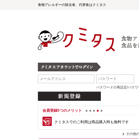
食物アレルギーの除去食、代替食はクミタス
パスワードの再設定/パス
会員登録5つのメリット
1
2
3
4
5
クミタスでのご利用は商品購入時も無料です
その他