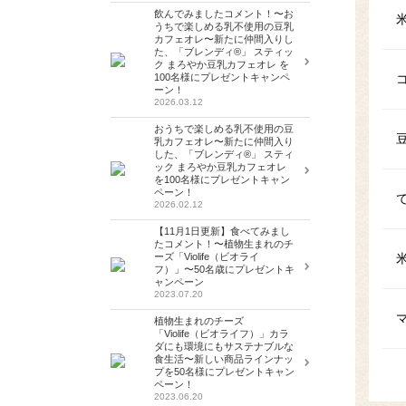
飲んでみましたコメント！〜お
うちで楽しめる乳不使用の豆乳
カフェオレ〜新たに仲間入りし
た、「ブレンディ®」 スティッ
ク まろやか豆乳カフェオレ を
100名様にプレゼントキャンペ
ーン！
2026.03.12
おうちで楽しめる乳不使用の豆
乳カフェオレ〜新たに仲間入り
した、「ブレンディ®」 スティ
ック まろやか豆乳カフェオレ
を100名様にプレゼントキャン
ペーン！
2026.02.12
【11月1日更新】食べてみまし
たコメント！〜植物生まれのチ
ーズ「Violife（ビオライ
フ）」〜50名歳にプレゼントキ
ャンペーン
2023.07.20
植物生まれのチーズ
「Violife（ビオライフ）」カラ
ダにも環境にもサステナブルな
食生活〜新しい商品ラインナッ
プを50名様にプレゼントキャン
ペーン！
2023.06.20