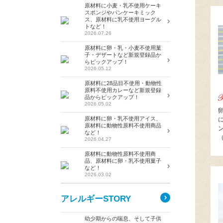
原材料に小麦・乳不使用ケーキ
スポンジやパンケーキミック
ス、原材料に乳不使用ヨーグル
トなど！
2026.07.26
原材料に卵・乳・小麦不使用菓
子・デザートなど新規登録品か
らピックアップ！
2026.05.12
原材料に28品目不使用・動物性
原料不使用カレーなど新規登録
品からピックアップ！
2026.05.02
原材料に卵・乳不使用アイス、
原材料に動物性原料不使用商品
など！
2026.04.27
原材料に動物性原料不使用商
品、原材料に卵・乳不使用菓子
など！
2026.03.02
アレルギーSTORY
幼少期からの喘息、そして子供