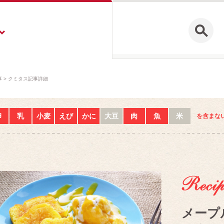
事
クミタス記事詳細
卵
乳
小麦
えび
かに
大豆
肉
魚
米
を含まな
メープ