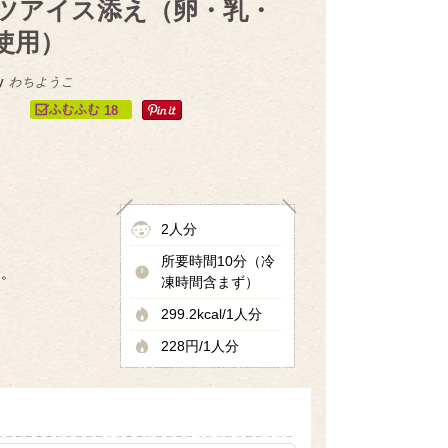
ツアイス添え（卵・乳・
使用）
y
わちようこ
18
2人分
所要時間10分（冷
す。
凍時間含まず）
299.2kcal/1人分
228円/1人分