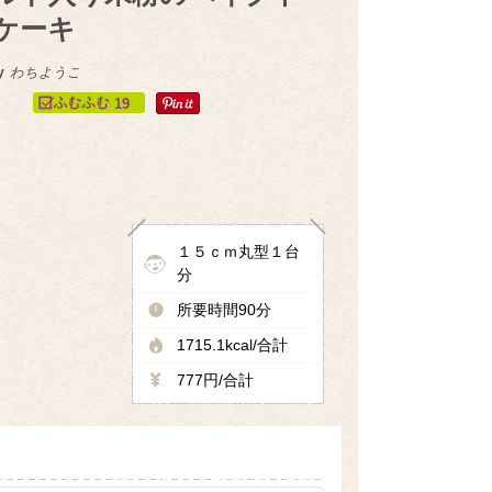
ケーキ
y
わちようこ
19
１５ｃｍ丸型１台
分
所要時間90分
1715.1kcal/合計
777円/合計