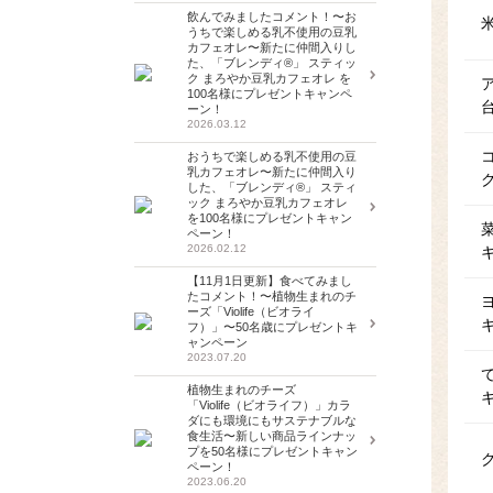
飲んでみましたコメント！〜お
うちで楽しめる乳不使用の豆乳
カフェオレ〜新たに仲間入りし
た、「ブレンディ®」 スティッ
ク まろやか豆乳カフェオレ を
100名様にプレゼントキャンペ
ーン！
2026.03.12
おうちで楽しめる乳不使用の豆
乳カフェオレ〜新たに仲間入り
した、「ブレンディ®」 スティ
ック まろやか豆乳カフェオレ
を100名様にプレゼントキャン
ペーン！
2026.02.12
【11月1日更新】食べてみまし
たコメント！〜植物生まれのチ
ーズ「Violife（ビオライ
フ）」〜50名歳にプレゼントキ
ャンペーン
2023.07.20
植物生まれのチーズ
「Violife（ビオライフ）」カラ
ダにも環境にもサステナブルな
食生活〜新しい商品ラインナッ
プを50名様にプレゼントキャン
ペーン！
2023.06.20