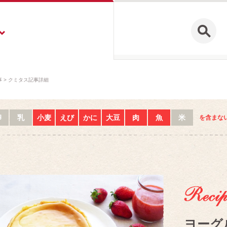
事
クミタス記事詳細
卵
乳
小麦
えび
かに
大豆
肉
魚
米
を含まな
ヨーグ