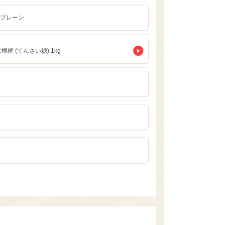
プレーン
根糖 (てんさい糖) 1kg