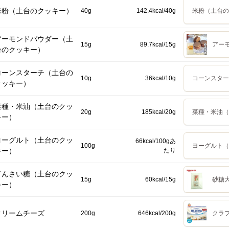
米粉（土台のクッキー）
40g
142.4kcal/40g
米粉（土台の
アーモンドパウダー（土
15g
89.7kcal/15g
アーモ
台のクッキー）
コーンスターチ（土台の
10g
36kcal/10g
コーンスター
クッキー）
菜種・米油（土台のクッ
20g
185kcal/20g
菜種・米油（
キー）
ヨーグルト（土台のクッ
66kcal/100gあ
100g
ヨーグルト（
キー）
たり
てんさい糖（土台のクッ
15g
60kcal/15g
砂糖大
キー）
クリームチーズ
200g
646kcal/200g
クラ