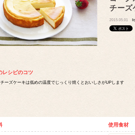
チーズ
2015.05.01
b
のレシピのコツ
チーズケーキは低めの温度でじっくり焼くとおいしさがUPします
料
使用食材