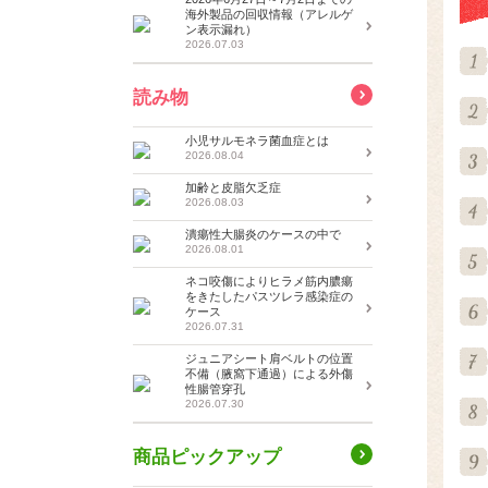
海外製品の回収情報（アレルゲ
ン表示漏れ）
2026.07.03
読み物
小児サルモネラ菌血症とは
2026.08.04
加齢と皮脂欠乏症
2026.08.03
潰瘍性大腸炎のケースの中で
2026.08.01
ネコ咬傷によりヒラメ筋内膿瘍
をきたしたパスツレラ感染症の
ケース
2026.07.31
ジュニアシート肩ベルトの位置
不備（腋窩下通過）による外傷
性腸管穿孔
2026.07.30
商品ピックアップ