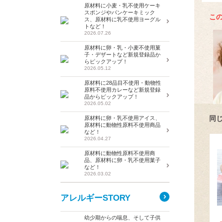
原材料に小麦・乳不使用ケーキ
スポンジやパンケーキミック
こ
ス、原材料に乳不使用ヨーグル
トなど！
2026.07.26
原材料に卵・乳・小麦不使用菓
子・デザートなど新規登録品か
らピックアップ！
2026.05.12
原材料に28品目不使用・動物性
原料不使用カレーなど新規登録
品からピックアップ！
2026.05.02
同
原材料に卵・乳不使用アイス、
原材料に動物性原料不使用商品
など！
2026.04.27
原材料に動物性原料不使用商
品、原材料に卵・乳不使用菓子
など！
2026.03.02
アレルギーSTORY
幼少期からの喘息、そして子供