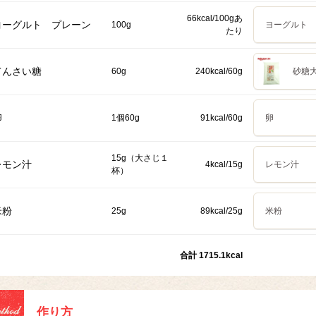
66kcal/100gあ
ヨーグルト プレーン
100g
ヨーグルト 
たり
てんさい糖
60g
240kcal/60g
砂糖大
卵
1個60g
91kcal/60g
卵
15g（大さじ１
レモン汁
4kcal/15g
レモン汁
杯）
米粉
25g
89kcal/25g
米粉
合計 1715.1kcal
作り方