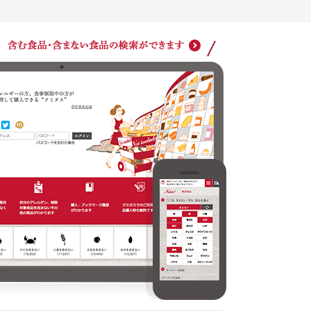
アレルゲン、食事制限対象食品を毎回設定しなくても
自分の
検索ができます
その他