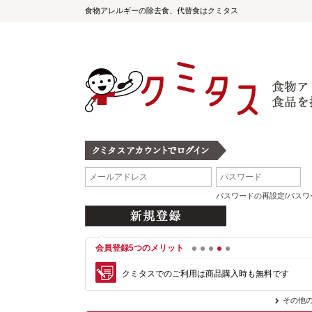
食物アレルギーの除去食、代替食はクミタス
パスワードの再設定/パス
会員登録5つのメリット
1
2
3
4
5
クミタスでのご利用は商品購入時も無料です
その他