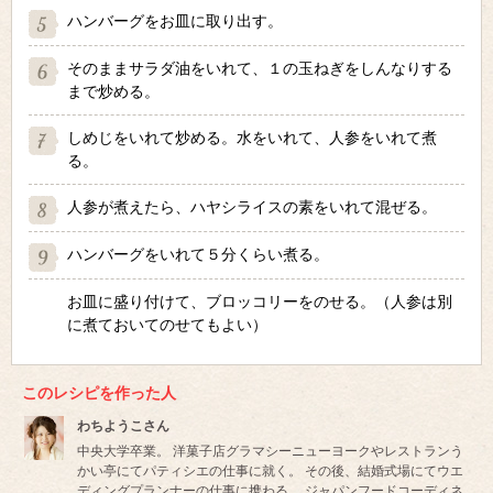
ハンバーグをお皿に取り出す。
そのままサラダ油をいれて、１の玉ねぎをしんなりする
まで炒める。
しめじをいれて炒める。水をいれて、人参をいれて煮
る。
人参が煮えたら、ハヤシライスの素をいれて混ぜる。
ハンバーグをいれて５分くらい煮る。
お皿に盛り付けて、ブロッコリーをのせる。（人参は別
に煮ておいてのせてもよい）
このレシピを作った人
わちようこさん
中央大学卒業。 洋菓子店グラマシーニューヨークやレストランう
かい亭にてパティシエの仕事に就く。 その後、結婚式場にてウエ
ディングプランナーの仕事に携わる。 ジャパンフードコーディネ