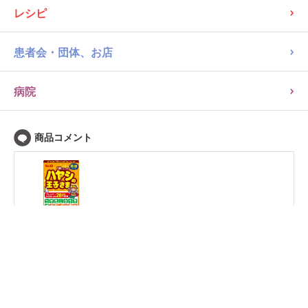
レシピ
患者会・団体、お店
病院
カレー・シチュー・ハヤシ・ハッシュドビーフ
ハヤシ
ハヤシの王子さま 顆粒 アレルギー特定原材料等27品目不使用
55.5kcal/1包(15g・2皿分)当り
19783