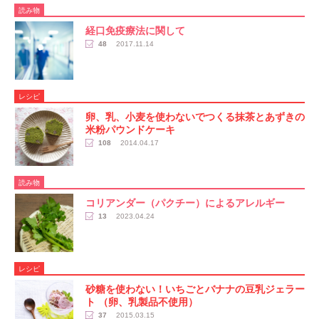
読み物
経口免疫療法に関して
48
2017.11.14
レシピ
卵、乳、小麦を使わないでつくる抹茶とあずきの
米粉パウンドケーキ
108
2014.04.17
読み物
コリアンダー（パクチー）によるアレルギー
13
2023.04.24
レシピ
砂糖を使わない！いちごとバナナの豆乳ジェラー
ト （卵、乳製品不使用）
37
2015.03.15