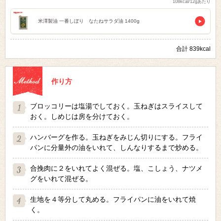
108kcal/12gあたり
米澤製油 一番しぼり なたねサラダ油 1400g
合計 839kcal
作り方
ブロッコリーは塩湯でしておく。玉ねぎはスライスして
おく。しめじは房を分けておく。
ハンバーグを作る。玉ねぎをみじん切りにする。フライ
パンに分量外の油をいれて、しんなりするまで炒める。
合挽肉に２をいれてよく混ぜる。塩、こしょう、ナツメ
グをいれて混ぜる。
生地を４等分して丸める。フライパンに油をいれて焼
く。