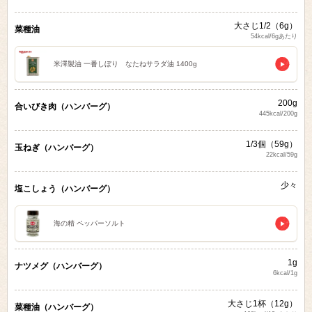
大さじ1/2（6g）
菜種油
54kcal/6gあたり
米澤製油 一番しぼり なたねサラダ油 1400g
200g
合いびき肉（ハンバーグ）
445kcal/200g
1/3個（59g）
玉ねぎ（ハンバーグ）
22kcal/59g
少々
塩こしょう（ハンバーグ）
海の精 ペッパーソルト
1g
ナツメグ（ハンバーグ）
6kcal/1g
大さじ1杯（12g）
菜種油（ハンバーグ）