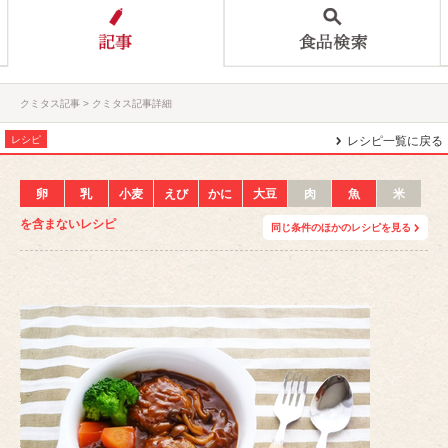
クミタス記事
クミタス記事詳細
レシピ
レシピ一覧に戻る
卵
乳
小麦
えび
かに
大豆
肉
魚
米
を含まないレシピ
同じ条件のほかのレシピを見る