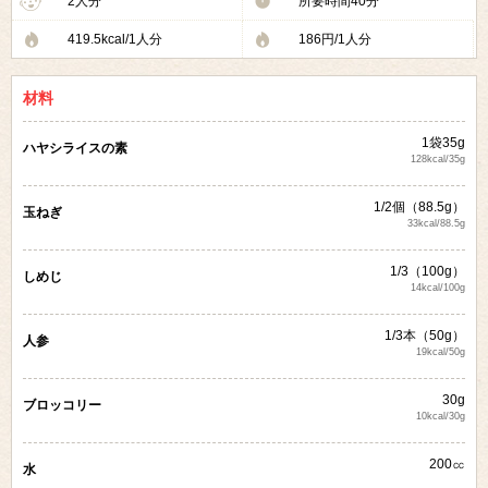
2人分
所要時間40分
419.5kcal/1人分
186円/1人分
材料
1袋35g
ハヤシライスの素
128kcal/35g
1/2個（88.5g）
玉ねぎ
33kcal/88.5g
1/3（100g）
しめじ
14kcal/100g
1/3本（50g）
人参
19kcal/50g
30g
ブロッコリー
10kcal/30g
200㏄
水