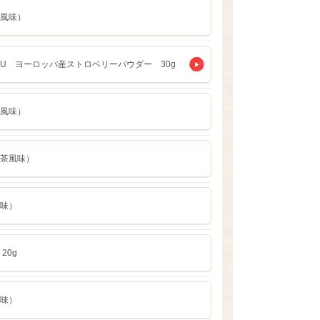
風味）
KU ヨーロッパ産ストロベリーパウダー 30g
風味）
茶風味）
味）
20g
味）