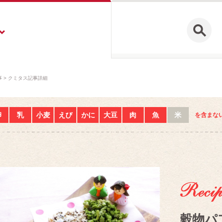
事
クミタス記事詳細
卵
乳
小麦
えび
かに
大豆
肉
魚
米
を含まな
穀物パ