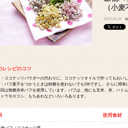
（小麦
2015.02.26
b
のレシピのコツ
・ココナッツパウダーの代わりに、ココナッツオイルで作ってもおい
・パフ菓子をつかうときは粉糖を使わないでもOKですし、さらに簡単
回は無糖赤米パフを使用しています。パフは、他にも玄米、米、ハト
トウモロコシ、もちあわなどいろいろあります。
料
使用食材
赤米パフ（ココナッツ風