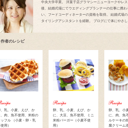
中央大学卒業。 洋菓子店グラマシーニューヨークやレス
後、結婚式場にてウエディングプランナーの仕事に携わ
い、フードコーディネーターの資格を取得。 結婚式場
タイリングアシスタントを経験。 ブログにて体にやさ
じ作者のレシピ
卵、乳、小麦、えび、か
卵、乳、小麦、えび、か
卵、乳、小
に、肉、魚不使用、米粉の
に、大豆、魚不使用、ミニ
に、肉、魚
ワッフル （小麦・卵・乳
米粉バーガー（小麦不使
ルケーキの
不使用）
用）
腐クリーム