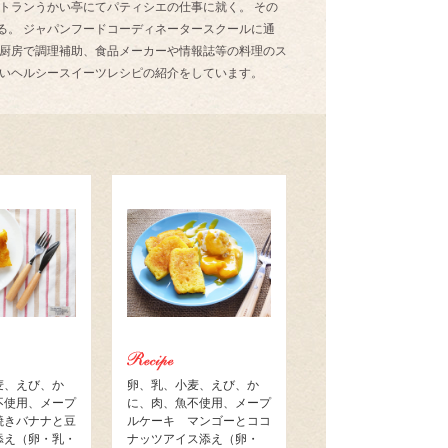
トランうかい亭にてパティシエの仕事に就く。 その
る。 ジャパンフードコーディネータースクールに通
の厨房で調理補助、食品メーカーや情報誌等の料理のス
しいヘルシースイーツレシピの紹介をしています。
麦、えび、か
卵、乳、小麦、えび、か
不使用、メープ
に、肉、魚不使用、メープ
焼きバナナと豆
ルケーキ マンゴーとココ
添え（卵・乳・
ナッツアイス添え（卵・