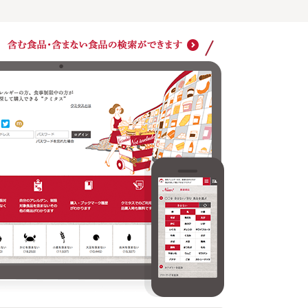
アレルゲン、食事制限対象食品を毎回設定しなくても
自分の
検索ができます
その他