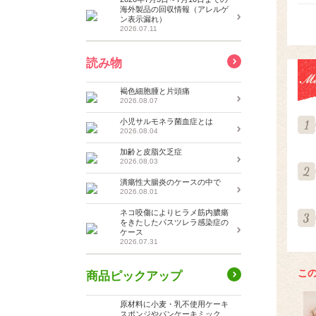
海外製品の回収情報（アレルゲ
ン表示漏れ）
2026.07.11
読み物
褐色細胞腫と片頭痛
2026.08.07
小児サルモネラ菌血症とは
2026.08.04
加齢と皮脂欠乏症
2026.08.03
潰瘍性大腸炎のケースの中で
2026.08.01
ネコ咬傷によりヒラメ筋内膿瘍
をきたしたパスツレラ感染症の
ケース
2026.07.31
こ
商品ピックアップ
原材料に小麦・乳不使用ケーキ
スポンジやパンケーキミック