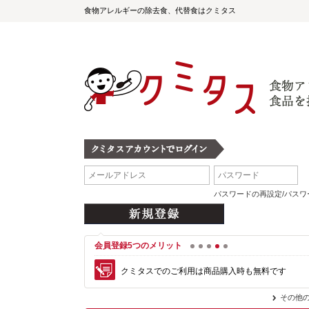
食物アレルギーの除去食、代替食はクミタス
パスワードの再設定/パス
会員登録5つのメリット
1
2
3
4
5
クミタスでのご利用は商品購入時も無料です
その他