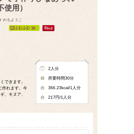
不使用）
y
わちようこ
30
2人分
所要時間30分
しくできます。
366.23kcal/1人分
に作れます。今
ムギ、キヌア、
217円/1人分