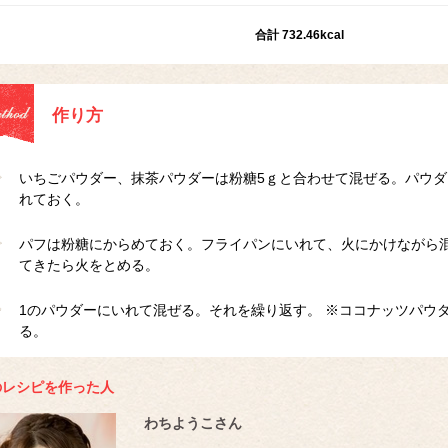
合計 732.46kcal
作り方
いちごパウダー、抹茶パウダーは粉糖5ｇと合わせて混ぜる。パウ
れておく。
パフは粉糖にからめておく。フライパンにいれて、火にかけながら混
てきたら火をとめる。
1のパウダーにいれて混ぜる。それを繰り返す。 ※ココナッツパウ
る。
のレシピを作った人
わちようこさん