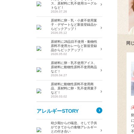
ス、原材料に乳不使用ヨーグル
トなど！
2026.07.26
原材料に卵・乳・小麦不使用菓
子・デザートなど新規登録品か
らピックアップ！
2026.05.12
原材料に28品目不使用・動物性
同
原料不使用カレーなど新規登録
品からピックアップ！
2026.05.02
原材料に卵・乳不使用アイス、
原材料に動物性原料不使用商品
など！
2026.04.27
原材料に動物性原料不使用商
品、原材料に卵・乳不使用菓子
など！
2026.03.02
アレルギーSTORY
幼少期からの喘息、そして子供
ができてからの食物アレルギー
との付き合い