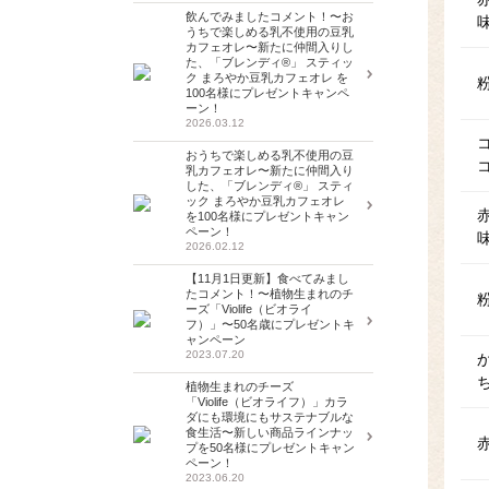
飲んでみましたコメント！〜お
うちで楽しめる乳不使用の豆乳
カフェオレ〜新たに仲間入りし
た、「ブレンディ®」 スティッ
ク まろやか豆乳カフェオレ を
100名様にプレゼントキャンペ
ーン！
2026.03.12
おうちで楽しめる乳不使用の豆
乳カフェオレ〜新たに仲間入り
した、「ブレンディ®」 スティ
ック まろやか豆乳カフェオレ
を100名様にプレゼントキャン
ペーン！
2026.02.12
【11月1日更新】食べてみまし
たコメント！〜植物生まれのチ
ーズ「Violife（ビオライ
フ）」〜50名歳にプレゼントキ
ャンペーン
2023.07.20
植物生まれのチーズ
「Violife（ビオライフ）」カラ
ダにも環境にもサステナブルな
食生活〜新しい商品ラインナッ
プを50名様にプレゼントキャン
ペーン！
2023.06.20