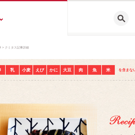
事
クミタス記事詳細
卵
乳
小麦
えび
かに
大豆
肉
魚
米
を含まな