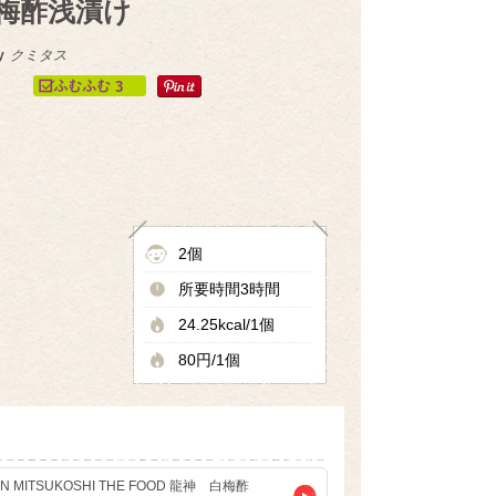
梅酢浅漬け
y
クミタス
3
2個
所要時間3時間
24.25kcal/1個
80円/1個
AN MITSUKOSHI THE FOOD 龍神 白梅酢