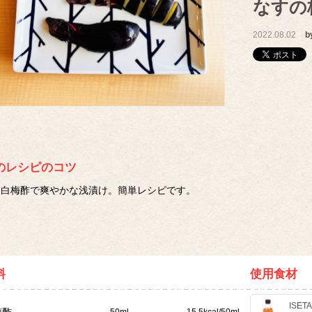
なすの
2022.08.02
b
のレシピのコツ
白梅酢で爽やかな浅漬け。簡単レシピです。
料
使用食材
ISET