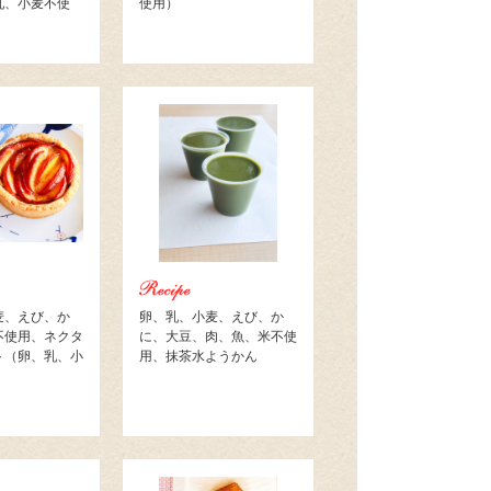
乳、小麦不使
使用）
麦、えび、か
卵、乳、小麦、えび、か
不使用、ネクタ
に、大豆、肉、魚、米不使
ト（卵、乳、小
用、抹茶水ようかん