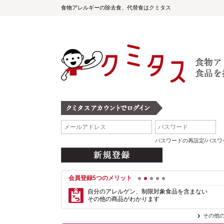
食物アレルギーの除去食、代替食はクミタス
パスワードの再設定/パス
会員登録5つのメリット
1
2
3
4
5
自分のアレルゲン、制限対象食品を含まない
その他の商品がわかります
その他