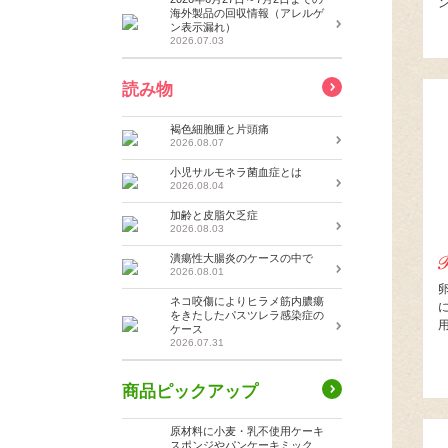
海外製品の回収情報（アレルゲ
ン表示漏れ）
2026.07.03
読み物
褐色細胞腫と片頭痛
2026.08.07
小児サルモネラ菌血症とは
2026.08.04
加齢と皮脂欠乏症
2026.08.03
潰瘍性大腸炎のケースの中で
2026.08.01
ネコ咬傷によりヒラメ筋内膿瘍
をきたしたパスツレラ感染症の
ケース
2026.07.31
商品ピックアップ
原材料に小麦・乳不使用ケーキ
スポンジやパンケーキミック