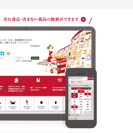
ショッ
クミタスでのご利用は商品購入時も無料です
どの商