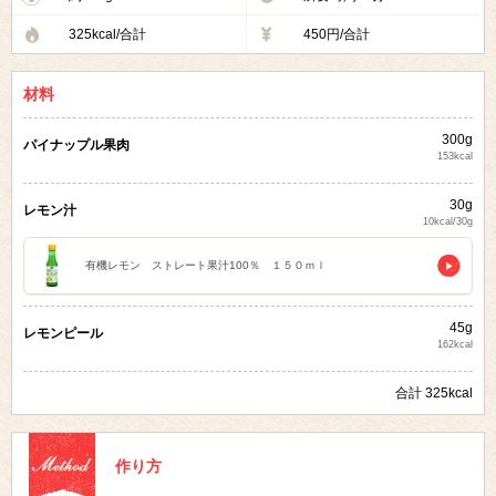
325kcal/合計
450円/合計
材料
300g
パイナップル果肉
153kcal
30g
レモン汁
10kcal/30g
有機レモン ストレート果汁100％ １５０ｍｌ
45g
レモンピール
162kcal
合計 325kcal
作り方