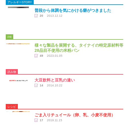
アレルギーSTORY
普段から体調を気にかける癖がつきました
20
2013.12.12
PR
様々な製品を展開する、タイナイの特定原材料等
28品目不使用の米粉パン
49
2023.01.05
読み物
大豆飲料と豆乳の違い
14
2014.10.22
レシピ
ごま入りチュイール（卵、乳、小麦不使用）
17
2019.11.15