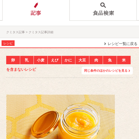
クミタス記事
クミタス記事詳細
レシピ
レシピ一覧に戻る
卵
乳
小麦
えび
かに
大豆
肉
魚
米
を含まないレシピ
同じ条件のほかのレシピを見る