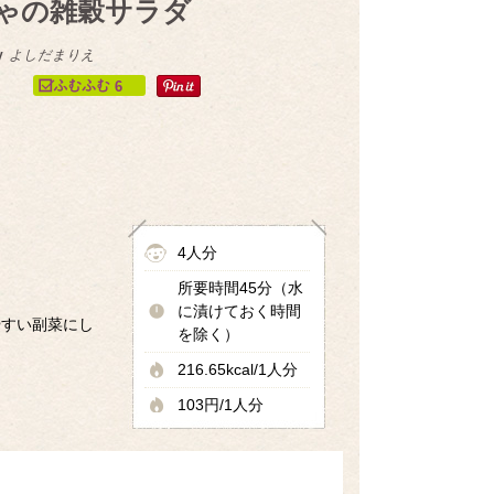
ゃの雑穀サラダ
y
よしだまりえ
6
4人分
所要時間45分（水
に漬けておく時間
やすい副菜にし
を除く）
216.65kcal/1人分
103円/1人分