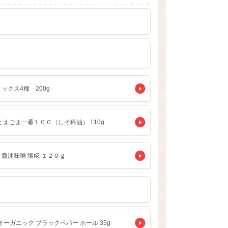
ックス4種 200g
 えごま一番１００（しそ科油） 110g
醤油味噌 塩糀 １２０ｇ
 オーガニック ブラックペパー ホール 35g