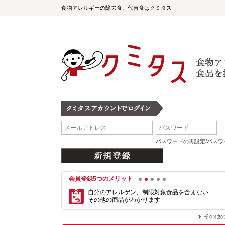
食物アレルギーの除去食、代替食はクミタス
パスワードの再設定/パス
会員登録5つのメリット
1
2
3
4
5
自分のアレルゲン、制限対象食品を含まない
その他の商品がわかります
その他