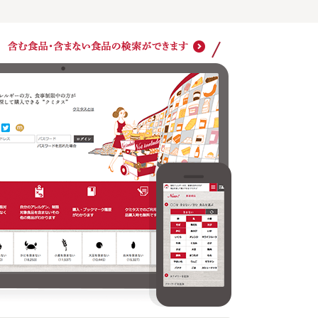
ショッ
クミタスでのご利用は商品購入時も無料です
どの商