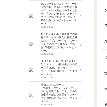
飲んでみましたコメント！〜お
うちで楽しめる乳不使用の豆乳
カフェオレ〜新たに仲間入りし
た、「ブレンディ®」 スティッ
ク まろやか豆乳カフェオレ を
100名様にプレゼントキャンペ
ーン！
2026.03.12
おうちで楽しめる乳不使用の豆
乳カフェオレ〜新たに仲間入り
した、「ブレンディ®」 スティ
ック まろやか豆乳カフェオレ
を100名様にプレゼントキャン
ペーン！
2026.02.12
【11月1日更新】食べてみまし
たコメント！〜植物生まれのチ
ーズ「Violife（ビオライ
フ）」〜50名歳にプレゼントキ
ャンペーン
2023.07.20
植物生まれのチーズ
「Violife（ビオライフ）」カラ
ダにも環境にもサステナブルな
食生活〜新しい商品ラインナッ
プを50名様にプレゼントキャン
ペーン！
2023.06.20