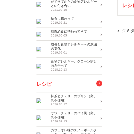
ができてからの食物アレルギー
レシ
との付き合い
2021.02.16
給食に携わって
2019.06.21
クミ
病院給食に携わってきて
2019.06.05
成長と食物アレルギーへの意識
の変化
2019.02.01
食物アレルギー、クローン病と
向き合って
2018.10.13
レシピ
抹茶とチェリーのプリン（卵、
乳不使用）
2026.04.12
サワーチェリーのパイ風（卵、
乳不使用）
2026.02.13
カフェオレ味のスノーボールク