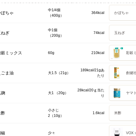
中1/4個
かぼちゃ
364kcal
かぼちゃ
（400g）
中1個
玉ねぎ
74kcal
玉ねぎ
（200g）
雑穀ミックス
60g
210kcal
彩穀ミ
189kcal/21gあ
えごま油
大1.5（21g）
創健社
たり
28kcal/20ｇ当た
塩麹
大1 （20g）
ヤマト
り
小さじ
米酢
1.6kcal
米酢
2（10g）
胡椒
少々
VOX