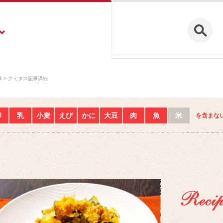
事
クミタス記事詳細
卵
乳
小麦
えび
かに
大豆
肉
魚
米
を含まな