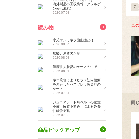
海外製品の回収情報（アレルゲ
ン表示漏れ）
2026.07.03
こ
読み物
小児サルモネラ菌血症とは
2026.08.04
加齢と皮脂欠乏症
2026.08.03
潰瘍性大腸炎のケースの中で
2026.08.01
ネコ咬傷によりヒラメ筋内膿瘍
をきたしたパスツレラ感染症の
ケース
2026.07.31
同
ジュニアシート肩ベルトの位置
不備（腋窩下通過）による外傷
性腸管穿孔
2026.07.30
商品ピックアップ