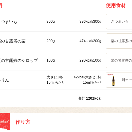
料
使用食材
さつまいも
300g
396kcal/300g
さつまいも
栗の甘露煮の栗
200g
474kcal/200g
栗の甘露煮の
栗の甘露煮のシロップ
100g
290kcal/100g
栗の甘露煮の
大さじ1杯
42kcal/大さじ1杯
みりん
味の一
15mlあたり
15mlあたり
合計 1202kcal
作り方