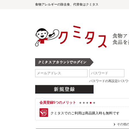
食物アレルギーの除去食、代替食はクミタス
パスワードの再設定/パス
会員登録5つのメリット
1
2
3
4
5
クミタスでのご利用は商品購入時も無料です
その他