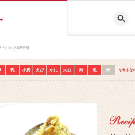
事
クミタス記事詳細
卵
乳
小麦
えび
かに
大豆
肉
魚
米
を含まな