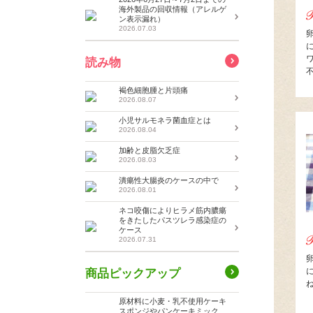
海外製品の回収情報（アレルゲ
ン表示漏れ）
2026.07.03
読み物
褐色細胞腫と片頭痛
2026.08.07
小児サルモネラ菌血症とは
2026.08.04
加齢と皮脂欠乏症
2026.08.03
潰瘍性大腸炎のケースの中で
2026.08.01
ネコ咬傷によりヒラメ筋内膿瘍
をきたしたパスツレラ感染症の
ケース
2026.07.31
商品ピックアップ
原材料に小麦・乳不使用ケーキ
スポンジやパンケーキミック