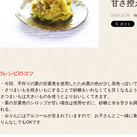
甘さ控
2014.12.30
b
のレシピのコツ
・今回、手作りの栗の甘露煮を使用したため栗の色が少し茶色っぽい
・さつまいもを焼きいもにすることで砂糖をいれなくても甘くなるよ
さつまいもは大きいものを使うとよりおいしくできます。
・栗の甘露煮のシロップが甘い場合は使用せずに、砂糖と水を甘さを
れる。
・みりんにはアルコールが含まれていますので、お子さんとご一緒に
りんなしでもOKです