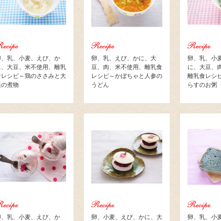
卵、乳、小麦、えび、か
卵、乳、えび、かに、大
卵、乳、小
に、大豆、米不使用、離乳
豆、肉、米不使用、離乳食
に、大豆、
食レシピ～鶏のささみと大
レシピ～かぼちゃと人参の
離乳食レシ
根の煮物
うどん
らすのお粥
卵、乳、小麦、えび、か
卵、小麦、えび、かに、大
卵、乳、小