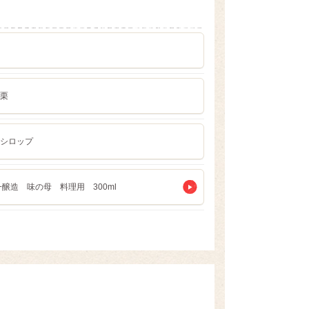
栗
シロップ
醸造 味の母 料理用 300ml