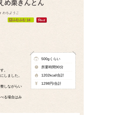
えめ栗きんとん
y
わちようこ
14
500gくらい
所要時間90分
です。
1202kcal/合計
うにしました。
1298円/合計
調整しながらい
食べる場合はみ