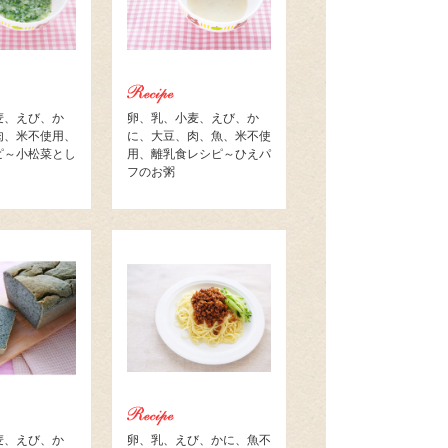
麦、えび、か
卵、乳、小麦、えび、か
肉、米不使用、
に、大豆、肉、魚、米不使
ピ～小松菜とし
用、離乳食レシピ～ひえパ
フのお粥
麦、えび、か
卵、乳、えび、かに、魚不