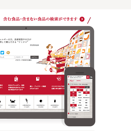
アレルゲン、食事制限対象食品を毎回設定しなくても
自分の
検索ができます
その他