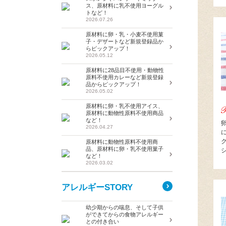
ス、原材料に乳不使用ヨーグル
トなど！
2026.07.26
原材料に卵・乳・小麦不使用菓
子・デザートなど新規登録品か
らピックアップ！
2026.05.12
原材料に28品目不使用・動物性
原料不使用カレーなど新規登録
品からピックアップ！
2026.05.02
原材料に卵・乳不使用アイス、
原材料に動物性原料不使用商品
など！
2026.04.27
原材料に動物性原料不使用商
品、原材料に卵・乳不使用菓子
など！
2026.03.02
アレルギーSTORY
幼少期からの喘息、そして子供
ができてからの食物アレルギー
との付き合い