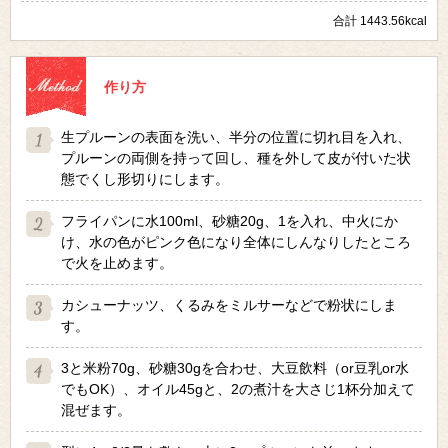
合計 1443.56kcal
作り方
生プルーンの表面を洗い、半分の位置に切れ目を入れ、
プルーンの両側を持って回し、種を外して皮が付いた状
態でくし形切りにします。
フライパンに水100ml、砂糖20g、1を入れ、中火にか
け、水の色がピンク色になり全体にしんなりしたところ
で火を止めます。
カシューナッツ、くるみをミルサーなどで粉状にしま
す。
3と米粉70g、砂糖30gを合わせ、大豆飲料（or豆乳or水
でもOK）、オイル45gと、2の煮汁を大さじ1杯分加えて
混ぜます。