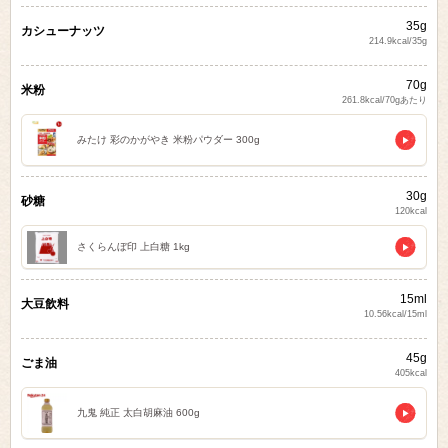
35g
カシューナッツ
214.9kcal/35g
70g
米粉
261.8kcal/70gあたり
みたけ 彩のかがやき 米粉パウダー 300g
30g
砂糖
120kcal
さくらんぼ印 上白糖 1kg
15ml
大豆飲料
10.56kcal/15ml
45g
ごま油
405kcal
九鬼 純正 太白胡麻油 600g