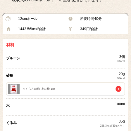
12cmホール
所要時間40分
1443.56kcal/合計
349円/合計
材料
3個
プルーン
93kcal
20g
砂糖
80kcal
さくらんぼ印 上白糖 1kg
100ml
水
35g
くるみ
258.3kcal/35gあたり