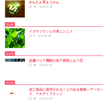
かんたん芋ようかん
16
2016.01.08
読み物
イヌサフランと行者ニンニク
9
2015.09.30
読み物
皮膚バリア機能の低下要因とは？②
15
2019.10.18
読み物
加工食品に使用されることのある食物～アーモン
ド、マカデミアナッツ
13
2021.07.26