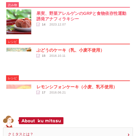
読み物
果実、野菜アレルゲンのGRPと食物依存性運動
誘発アナフィラキシー
14
2023.12.07
レシピ
ぶどうのケーキ（乳、小麦不使用）
15
2016.10.11
レシピ
レモンシフォンケーキ（小麦、乳不使用）
17
2016.06.21
クミタスとは？