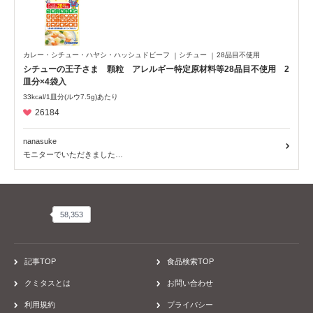
カレー・シチュー・ハヤシ・ハッシュドビーフ
シチュー
28品目不使用
シチューの王子さま 顆粒 アレルギー特定原材料等28品目不使用 2
皿分×4袋入
33kcal/1皿分(ルウ7.5g)あたり
26184
nanasuke
モニターでいただきました…
58,353
58,353
記事TOP
食品検索TOP
クミタスとは
お問い合わせ
利用規約
プライバシー