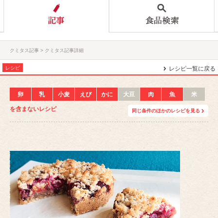
クミタス記事
クミタス記事詳細
レシピ
レシピ一覧に戻る
卵
乳
小麦
えび
かに
大豆
肉
魚
米
を含まないレシピ
同じ条件のほかのレシピを見る