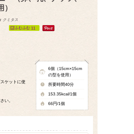
用）
y
クミタス
11
6個（15cm×15cm
の型を使用）
ビスケットに使
所要時間40分
153.35kcal/1個
ださい。
66円/1個