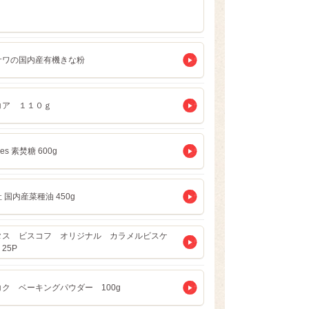
サワの国内産有機きな粉
コア １１０ｇ
nes 素焚糖 600g
 国内産菜種油 450g
タス ビスコフ オリジナル カラメルビスケ
25P
ク ベーキングパウダー 100g