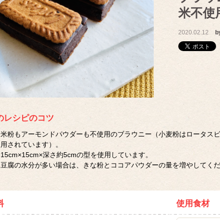
米不使
2020.02.12
b
のレシピのコツ
米粉もアーモンドパウダーも不使用のブラウニー（小麦粉はロータス
用されています）。
15cm×15cm×深さ約5cmの型を使用しています。
豆腐の水分が多い場合は、きな粉とココアパウダーの量を増やしてく
料
使用食材