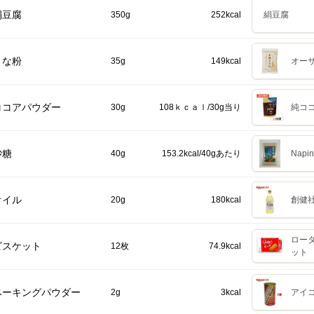
絹豆腐
350g
252kcal
絹豆腐
きな粉
35g
149kcal
オー
ココアパウダー
30g
108ｋｃａｌ/30g当り
純コ
砂糖
40g
153.2kcal/40gあたり
Napi
オイル
20g
180kcal
創健社
ロー
ビスケット
12枚
74.9kcal
ット 
ベーキングパウダー
2g
3kcal
アイコ