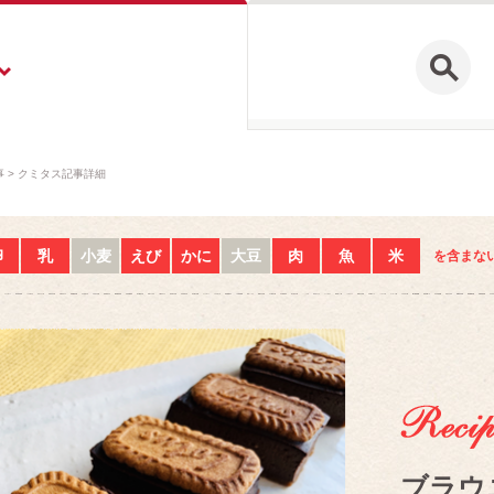
事
クミタス記事詳細
卵
乳
小麦
えび
かに
大豆
肉
魚
米
を含まな
ブラウ