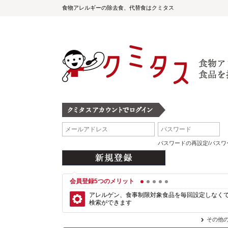
食物アレルギーの除去食、代替食はクミタス
パスワードの再設定/パス
会員登録5つのメリット
1
2
3
4
5
アレルゲン、食事制限対象食品を毎回設定しなく
検索ができます
その他