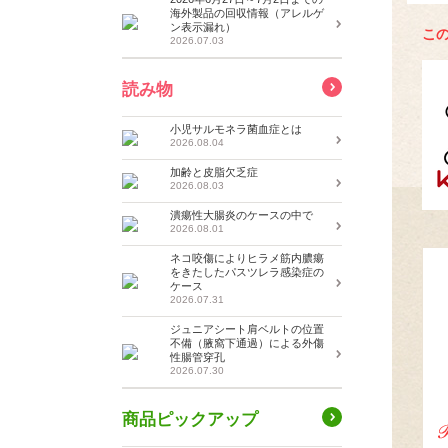
海外製品の回収情報（アレルゲ
ン表示漏れ）
こ
2026.07.03
読み物
小児サルモネラ菌血症とは
2026.08.04
加齢と皮脂欠乏症
2026.08.03
潰瘍性大腸炎のケースの中で
2026.08.01
ネコ咬傷によりヒラメ筋内膿瘍
をきたしたパスツレラ感染症の
ケース
2026.07.31
ジュニアシート肩ベルトの位置
不備（腋窩下通過）による外傷
性腸管穿孔
2026.07.30
商品ピックアップ