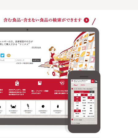
購入・ブックマーク履歴がわかります
クミタ