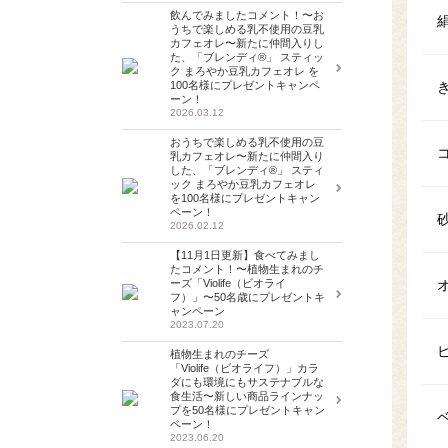
飲んでみましたコメント！〜お
うちで楽しめる乳不使用の豆乳
カフェオレ〜新たに仲間入りし
た、「ブレンディ®」 スティッ
ク まろやか豆乳カフェオレ を
100名様にプレゼントキャンペ
ーン！
2026.03.12
おうちで楽しめる乳不使用の豆
乳カフェオレ〜新たに仲間入り
した、「ブレンディ®」 スティ
ック まろやか豆乳カフェオレ
を100名様にプレゼントキャン
ペーン！
2026.02.12
【11月1日更新】食べてみまし
たコメント！〜植物生まれのチ
ーズ「Violife（ビオライ
フ）」〜50名歳にプレゼントキ
ャンペーン
2023.07.20
植物生まれのチーズ
「Violife（ビオライフ）」カラ
ダにも環境にもサステナブルな
食生活〜新しい商品ラインナッ
プを50名様にプレゼントキャン
ペーン！
2023.06.20