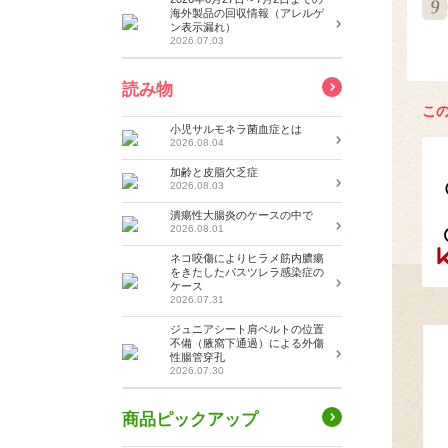
海外製品の回収情報（アレルゲ
ン表示漏れ）
2026.07.03
読み物
こ
小児サルモネラ菌血症とは
2026.08.04
加齢と皮脂欠乏症
2026.08.03
潰瘍性大腸炎のケースの中で
2026.08.01
ネコ咬傷によりヒラメ筋内膿瘍
をきたしたパスツレラ感染症の
ケース
2026.07.31
ジュニアシート肩ベルトの位置
不備（腋窩下通過）による外傷
性腸管穿孔
2026.07.30
商品ピックアップ