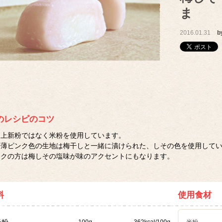
ま
2016.01.31
b
のレシピのコツ
上新粉ではなく米粉を使用しています。
薄ピンク色の生地は梅干しと一緒に漬けられた、しその色を使用して
クの方は梅しその塩味が味のアクセントにもなります。
料
使用食材