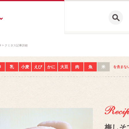
事
クミタス記事詳細
卵
乳
小麦
えび
かに
大豆
肉
魚
米
を含まな
梅しそ