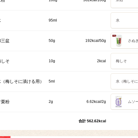
米粉
100g
362kcal/100g
米粉
水
95ml
水
和三盆
50g
192kcal/50g
さぬき
梅しそ
10g
2kcal
梅しそ
水（梅しそに漬ける用）
5ml
水（梅しそに
片栗粉
2g
6.62kcal/2g
ムソー
合計 562.62kcal