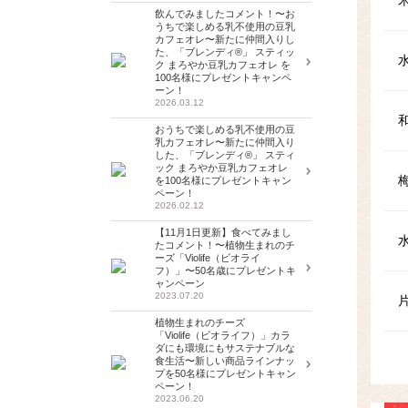
飲んでみましたコメント！〜お
うちで楽しめる乳不使用の豆乳
カフェオレ〜新たに仲間入りし
た、「ブレンディ®」 スティッ
ク まろやか豆乳カフェオレ を
100名様にプレゼントキャンペ
ーン！
2026.03.12
おうちで楽しめる乳不使用の豆
乳カフェオレ〜新たに仲間入り
した、「ブレンディ®」 スティ
ック まろやか豆乳カフェオレ
を100名様にプレゼントキャン
ペーン！
2026.02.12
【11月1日更新】食べてみまし
たコメント！〜植物生まれのチ
ーズ「Violife（ビオライ
フ）」〜50名歳にプレゼントキ
ャンペーン
2023.07.20
植物生まれのチーズ
「Violife（ビオライフ）」カラ
ダにも環境にもサステナブルな
食生活〜新しい商品ラインナッ
プを50名様にプレゼントキャン
ペーン！
2023.06.20