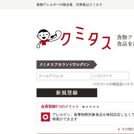
食物アレルギーの除去食、代替食はクミタス
パスワードの再設定/パス
会員登録5つのメリット
1
2
3
4
5
アレルゲン、食事制限対象食品を毎回設定しなく
検索ができます
その他