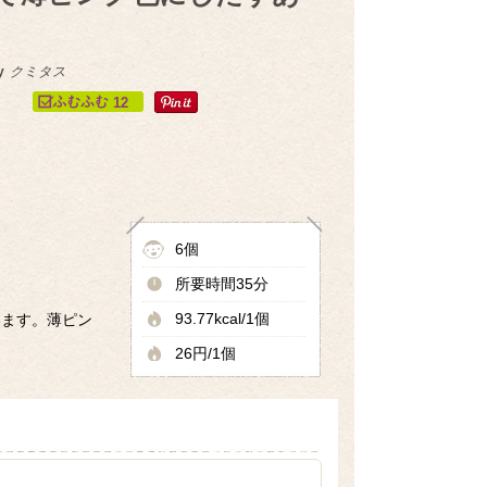
y
クミタス
12
6個
所要時間35分
93.77kcal/1個
います。薄ピン
26円/1個