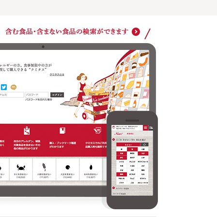
購入・ブックマーク履歴がわかります
クミタ