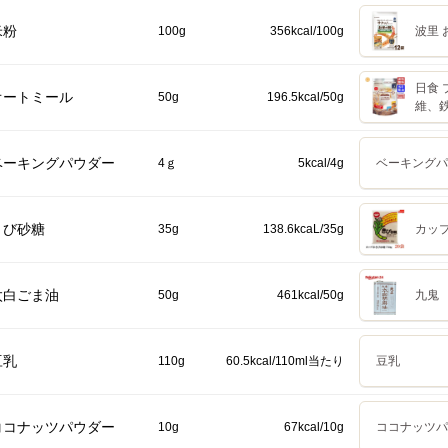
米粉
100g
356kcal/100g
波里 
日食 
オートミール
50g
196.5kcal/50g
維、
ベーキングパウダー
4ｇ
5kcal/4g
ベーキングパ
きび砂糖
35g
138.6kcaL/35g
カップ
太白ごま油
50g
461kcal/50g
九鬼 
豆乳
110g
60.5kcal/110ml当たり
豆乳
ココナッツパウダー
10g
67kcal/10g
ココナッツパ