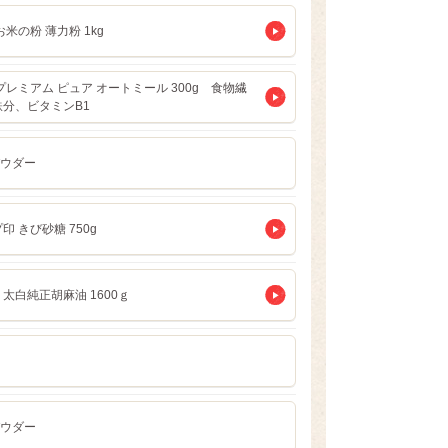
お米の粉 薄力粉 1kg
プレミアム ピュア オートミール 300g 食物繊
鉄分、ビタミンB1
ウダー
印 きび砂糖 750g
太白純正胡麻油 1600ｇ
ウダー