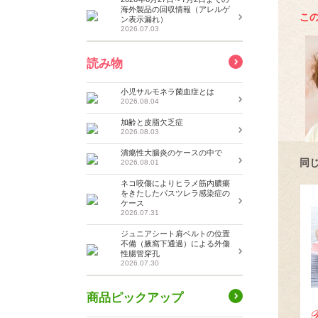
海外製品の回収情報（アレルゲ
こ
ン表示漏れ）
2026.07.03
読み物
小児サルモネラ菌血症とは
2026.08.04
加齢と皮脂欠乏症
2026.08.03
潰瘍性大腸炎のケースの中で
同
2026.08.01
ネコ咬傷によりヒラメ筋内膿瘍
をきたしたパスツレラ感染症の
ケース
2026.07.31
ジュニアシート肩ベルトの位置
不備（腋窩下通過）による外傷
性腸管穿孔
2026.07.30
商品ピックアップ