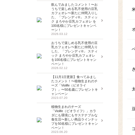
飲んでみましたコメント！〜お
うちで楽しめる乳不使用の豆乳
カフェオレ〜新たに仲間入りし
た、「ブレンディ®」 スティッ
ク まろやか豆乳カフェオレ を
100名様にプレゼントキャンペ
ーン！
2026.03.12
おうちで楽しめる乳不使用の豆
乳カフェオレ〜新たに仲間入り
した、「ブレンディ®」 スティ
ック まろやか豆乳カフェオレ
を100名様にプレゼントキャン
ペーン！
2026.02.12
【11月1日更新】食べてみまし
たコメント！〜植物生まれのチ
ーズ「Violife（ビオライ
フ）」〜50名歳にプレゼントキ
ャンペーン
2023.07.20
植物生まれのチーズ
「Violife（ビオライフ）」カラ
ダにも環境にもサステナブルな
食生活〜新しい商品ラインナッ
プを50名様にプレゼントキャン
ペーン！
2023.06.20