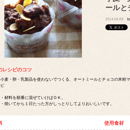
ールと
2014.04.09
b
のレシピのコツ
小麦・卵・乳製品を使わないでつくる、オートミールとチョコの米粉
ピ
・材料を順番に混ぜていけばＯＫ。
・焼いてから１日たった方がしっとりしてよりおいしいです。
料
使用食材