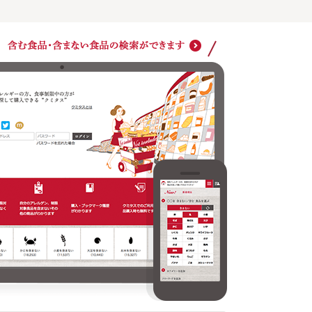
アレルゲン、食事制限対象食品を毎回設定しなくても
自分の
検索ができます
その他