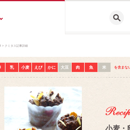
事
クミタス記事詳細
卵
乳
小麦
えび
かに
大豆
肉
魚
米
を含まな
小麦・