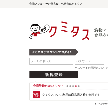
食物アレルギーの除去食、代替食はクミタス
パスワードの再設定/パス
会員登録5つのメリット
1
2
3
4
5
クミタスでのご利用は商品購入時も無料です
その他