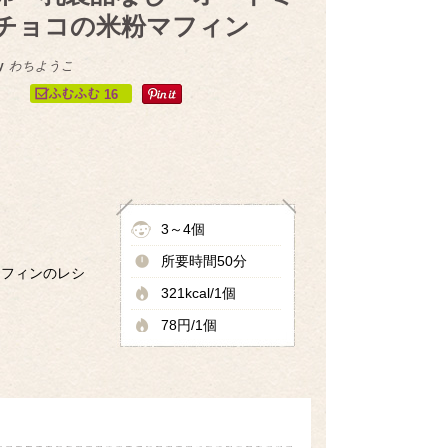
チョコの米粉マフィン
y
わちようこ
16
3～4個
所要時間50分
マフィンのレシ
321kcal/1個
78円/1個