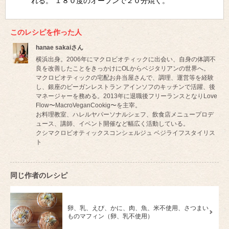
れる。 １８０度のオーブンで２０分焼く。
このレシピを作った人
hanae sakaiさん
横浜出身。2006年にマクロビオティックに出会い、自身の体調不
良を改善したことをきっかけにOLからベジタリアンの世界へ。
マクロビオティックの宅配お弁当屋さんで、調理、運営等を経験
し、銀座のビーガンレストラン アインソフのキッチンで活躍、後
マネージャーを務める。2013年に退職後フリーランスとなりLove
Flow〜MacroVeganCookig〜を主宰。
お料理教室、ハレルヤパーソナルシェフ、飲食店メニュープロデ
ュース、講師、イベント開催など幅広く活動している。
クシマクロビオティックスコンシェルジュ ベジライフスタイリス
ト
同じ作者のレシピ
卵、乳、えび、かに、肉、魚、米不使用、さつまい
ものマフィン（卵、乳不使用）