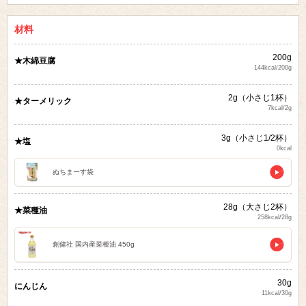
材料
200g
★木綿豆腐
144kcal/200g
2g（小さじ1杯）
★ターメリック
7kcal/2g
3g（小さじ1/2杯）
★塩
0kcal
ぬちまーす袋
28g（大さじ2杯）
★菜種油
258kcal/28g
創健社 国内産菜種油 450g
30g
にんじん
11kcal/30g