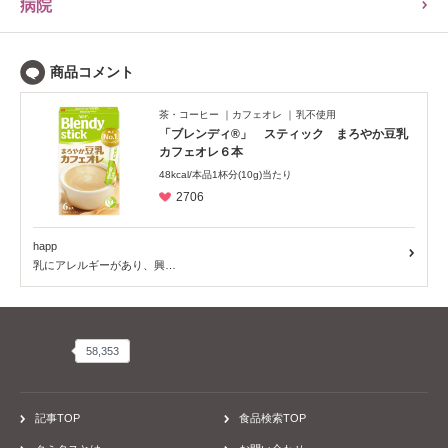
病院
茶・コーヒー
カフェオレ
乳不使用
「ブレンディ®」 スティック まろやか豆乳
カフェオレ６本
48kcal/本品1杯分(10g)当たり
2706
happ
乳にアレルギーがあり、興…
58,353
58,353
記事TOP
食品検索TOP