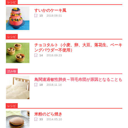
レシピ
すいかのケーキ風
15
2019.08.01
レシピ
チョコタルト（小麦、卵、大豆、落花生、ベーキ
ングパウダー不使用）
14
2016.09.23
読み物
鳥関連過敏性肺炎～羽毛布団が原因となることも
18
2018.11.14
レシピ
米粉のどら焼き
33
2014.05.10