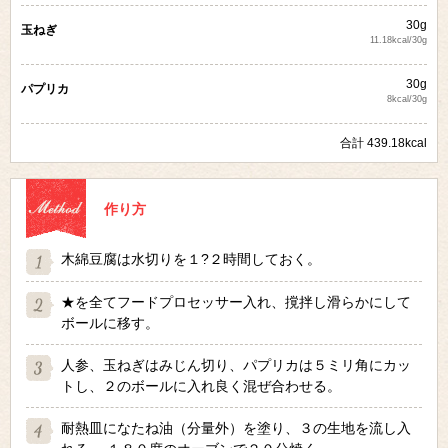
30g
玉ねぎ
11.18kcal/30g
30g
パプリカ
8kcal/30g
合計 439.18kcal
作り方
木綿豆腐は水切りを１?２時間しておく。
★を全てフードプロセッサー入れ、撹拌し滑らかにして
ボールに移す。
人参、玉ねぎはみじん切り、パプリカは５ミリ角にカッ
トし、２のボールに入れ良く混ぜ合わせる。
耐熱皿になたね油（分量外）を塗り、３の生地を流し入