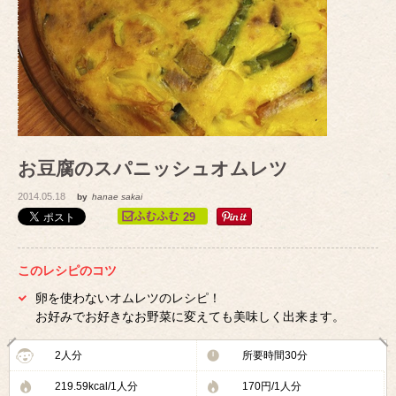
お豆腐のスパニッシュオムレツ
2014.05.18
by
hanae sakai
29
このレシピのコツ
卵を使わないオムレツのレシピ！
お好みでお好きなお野菜に変えても美味しく出来ます。
2人分
所要時間30分
219.59kcal/1人分
170円/1人分