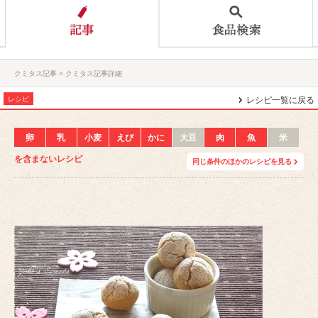
クミタス記事
クミタス記事詳細
レシピ
レシピ一覧に戻る
卵
乳
小麦
えび
かに
大豆
肉
魚
米
を含まないレシピ
同じ条件のほかのレシピを見る