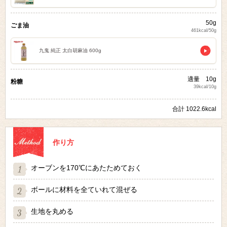
50g
ごま油
461kcal/50g
九鬼 純正 太白胡麻油 600g
適量 10g
粉糖
39kcal/10g
合計 1022.6kcal
作り方
オーブンを170℃にあたためておく
ボールに材料を全ていれて混ぜる
生地を丸める