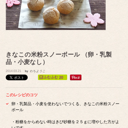
きなこの米粉スノーボール （卵・乳製
品・小麦なし）
2014.03.21
by
わちようこ
20
このレシピのコツ
卵・乳製品・小麦を使わないでつくる、きなこの米粉スノー
ボール
・粉糖をからめない時はきび砂糖を２５ｇに増やした方がよ
いです。