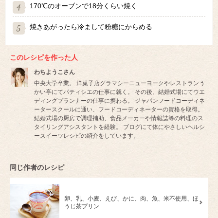
170℃のオーブンで18分くらい焼く
焼きあがったら冷まして粉糖にからめる
このレシピを作った人
わちようこさん
中央大学卒業。 洋菓子店グラマシーニューヨークやレストランう
かい亭にてパティシエの仕事に就く。 その後、結婚式場にてウエ
ディングプランナーの仕事に携わる。 ジャパンフードコーディネ
ータースクールに通い、フードコーディネーターの資格を取得。
結婚式場の厨房で調理補助、食品メーカーや情報誌等の料理のス
タイリングアシスタントを経験。 ブログにて体にやさしいヘルシ
ースイーツレシピの紹介をしています。
同じ作者のレシピ
卵、乳、小麦、えび、かに、肉、魚、米不使用、ほ
うじ茶プリン