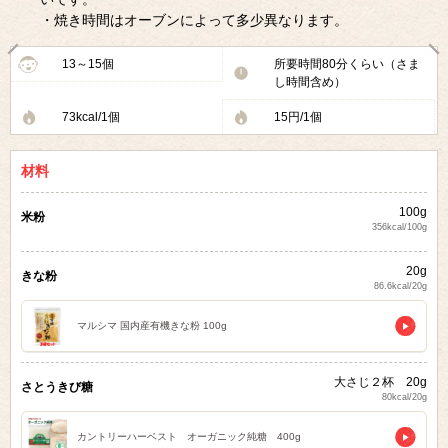
・焼き時間はオーブンによって多少異なります。
13～15個
所要時間80分くらい（さま
し時間含め）
73kcal/1個
15円/1個
材料
100g
米粉
356kcal/100g
20g
きな粉
86.6kcal/20g
マルシマ 国内産有機きな粉 100g
大さじ２杯 20g
さとうきび糖
80kcal/20g
カントリーハーベスト オーガニック純糖 400g