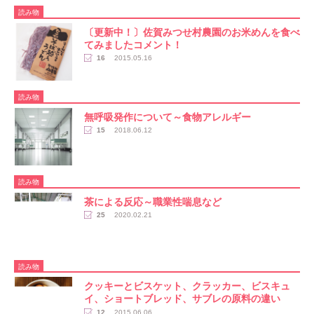
読み物
〔更新中！〕佐賀みつせ村農園のお米めんを食べ
てみましたコメント！
16
2015.05.16
読み物
無呼吸発作について～食物アレルギー
15
2018.06.12
読み物
茶による反応～職業性喘息など
25
2020.02.21
読み物
クッキーとビスケット、クラッカー、ビスキュ
イ、ショートブレッド、サブレの原料の違い
12
2015.06.06