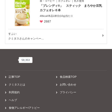
茶・コーヒー
カフェオレ
乳不使用
「ブレンディ®」 スティック まろやか豆乳
カフェオレ６本
48kcal/本品1杯分(10g)当たり
2687
すふい
クミタスさんのキャンペー…
58,353
58,353
記事TOP
食品検索TOP
クミタスとは
お問い合わせ
利用規約
プライバシー
ヘルプ
食物アレルギー/アトピー