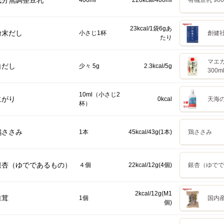
成分無調整豆乳
400ml
220kcal/400ml
有機豆乳 900
23kcal/1袋6gあ
粉末だし
小さじ1杯
創健社
たり
マエ
白だし
少々 5g
2.3kcal/5g
300m
10ml（小さじ2
にがり
0kcal
天海の
杯）
鶏ささみ
1本
45kcal/43g(1本)
鶏ささみ
銀杏（ゆでであるもの）
４個
22kcal/12g(4個)
銀杏（ゆでで
2kcal/12g(M1
椎茸
1個
国内
個)