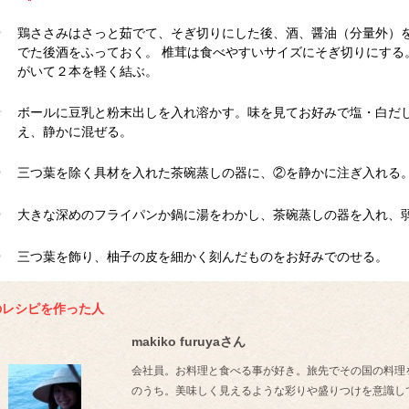
鶏ささみはさっと茹でて、そぎ切りにした後、酒、醤油（分量外）
でた後酒をふっておく。 椎茸は食べやすいサイズにそぎ切りにする
がいて２本を軽く結ぶ。
ボールに豆乳と粉末出しを入れ溶かす。味を見てお好みで塩・白だし
え、静かに混ぜる。
三つ葉を除く具材を入れた茶碗蒸しの器に、②を静かに注ぎ入れる
大きな深めのフライパンか鍋に湯をわかし、茶碗蒸しの器を入れ、弱
三つ葉を飾り、柚子の皮を細かく刻んだものをお好みでのせる。
のレシピを作った人
makiko furuyaさん
会社員。お料理と食べる事が好き。旅先でその国の料理
のうち。美味しく見えるような彩りや盛りつけを意識し