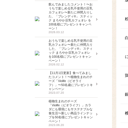
飲んでみましたコメント！〜お
うちで楽しめる乳不使用の豆乳
カフェオレ〜新たに仲間入りし
た、「ブレンディ®」 スティッ
ク まろやか豆乳カフェオレ を
100名様にプレゼントキャンペ
ーン！
2026.03.12
おうちで楽しめる乳不使用の豆
乳カフェオレ〜新たに仲間入り
した、「ブレンディ®」 スティ
ック まろやか豆乳カフェオレ
を100名様にプレゼントキャン
ペーン！
2026.02.12
【11月1日更新】食べてみまし
たコメント！〜植物生まれのチ
ーズ「Violife（ビオライ
フ）」〜50名歳にプレゼントキ
ャンペーン
2023.07.20
植物生まれのチーズ
「Violife（ビオライフ）」カラ
ダにも環境にもサステナブルな
食生活〜新しい商品ラインナッ
プを50名様にプレゼントキャン
ペーン！
2023.06.20