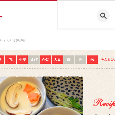
事
クミタス記事詳細
卵
乳
小麦
えび
かに
大豆
肉
魚
米
を含まな