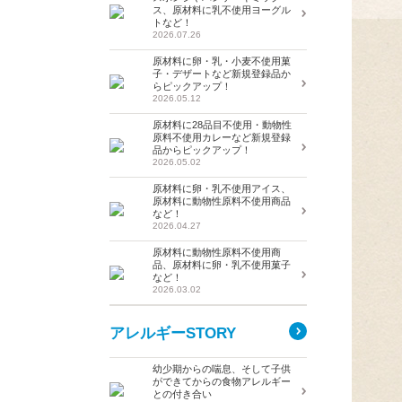
ス、原材料に乳不使用ヨーグル
トなど！
2026.07.26
原材料に卵・乳・小麦不使用菓
子・デザートなど新規登録品か
らピックアップ！
2026.05.12
原材料に28品目不使用・動物性
原料不使用カレーなど新規登録
品からピックアップ！
2026.05.02
原材料に卵・乳不使用アイス、
原材料に動物性原料不使用商品
など！
2026.04.27
原材料に動物性原料不使用商
品、原材料に卵・乳不使用菓子
など！
2026.03.02
アレルギーSTORY
幼少期からの喘息、そして子供
ができてからの食物アレルギー
との付き合い