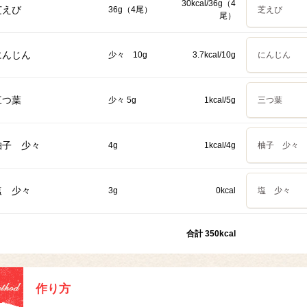
30kcal/36g（4
芝えび
36g（4尾）
芝えび
尾）
にんじん
少々 10g
3.7kcal/10g
にんじん
三つ葉
少々 5g
1kcal/5g
三つ葉
柚子 少々
4g
1kcal/4g
柚子 少々
塩 少々
3g
0kcal
塩 少々
合計 350kcal
作り方