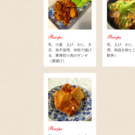
乳、小麦、えび、かに、大
乳、えび、かに
豆、魚不使用、米粉で揚げ
用、肉抜き卵と
る、豚薄切り肉のザンギ
麩丼）
（唐揚げ）