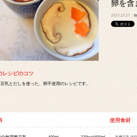
卵を含
2013.10.27
b
のレシピのコツ
豆乳とだしを使った、卵不使用のレシピです。
料
使用食材