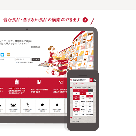
ショッ
クミタスでのご利用は商品購入時も無料です
どの商