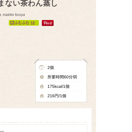
まない茶わん蒸し
y
makiko furuya
12
2個
所要時間60分弱
175kcal/1個
216円/1個