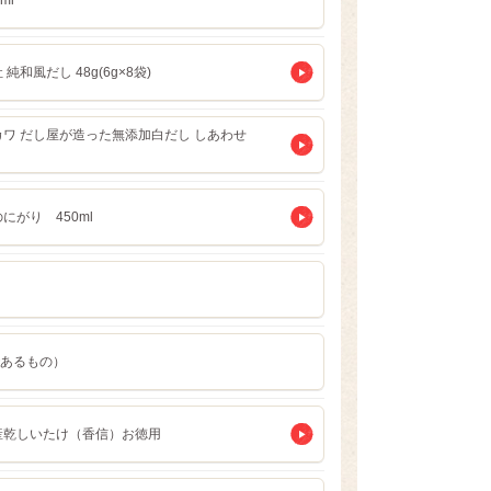
ml
 純和風だし 48g(6g×8袋)
カワ だし屋が造った無添加白だし しあわせ
l
にがり 450ml
あるもの）
産乾しいたけ（香信）お徳用