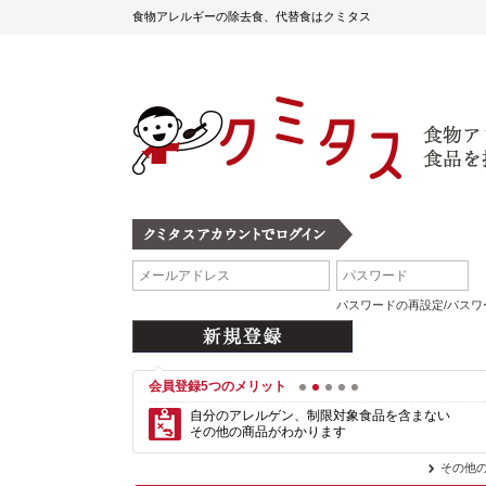
食物アレルギーの除去食、代替食はクミタス
パスワードの再設定/パス
会員登録5つのメリット
1
2
3
4
5
自分のアレルゲン、制限対象食品を含まない
その他の商品がわかります
その他