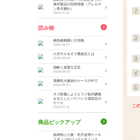
海外製品の回収情報（アレルゲ
ン表示漏れ）
2026.07.11
読み物
褐色細胞腫と片頭痛
2026.08.07
小児サルモネラ菌血症とは
2026.08.04
加齢と皮脂欠乏症
2026.08.03
潰瘍性大腸炎のケースの中で
2026.08.01
ネコ咬傷によりヒラメ筋内膿瘍
をきたしたパスツレラ感染症の
ケース
こ
2026.07.31
商品ピックアップ
原材料に小麦・乳不使用ケーキ
スポンジやパンケーキミック