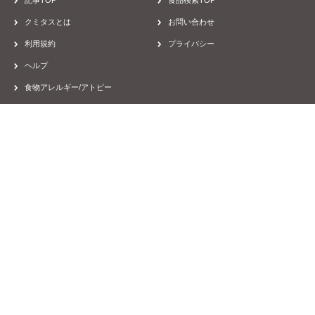
病院
オイル・バター・マーガリン・スプレッド
しそ油
スギヤマしそ油【280g】
900kcal/100g
21923
micomo
しそ油は初めてです。パッ…