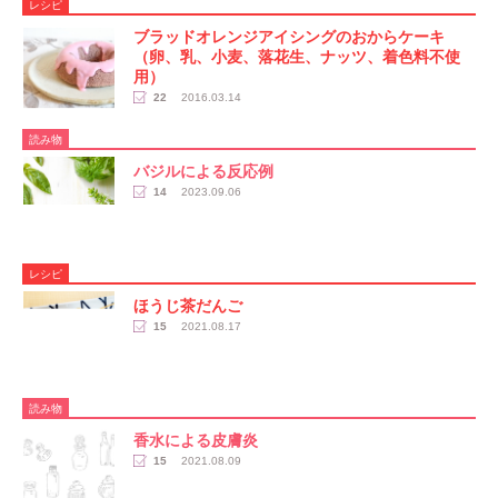
レシピ
ブラッドオレンジアイシングのおからケーキ
（卵、乳、小麦、落花生、ナッツ、着色料不使
用）
22
2016.03.14
読み物
バジルによる反応例
14
2023.09.06
レシピ
ほうじ茶だんご
15
2021.08.17
読み物
香水による皮膚炎
15
2021.08.09