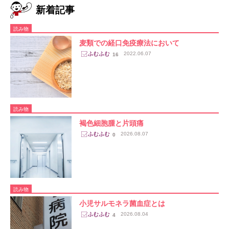
新着記事
読み物
麦類での経口免疫療法において
2022.06.07
16
読み物
褐色細胞腫と片頭痛
2026.08.07
0
読み物
小児サルモネラ菌血症とは
2026.08.04
4