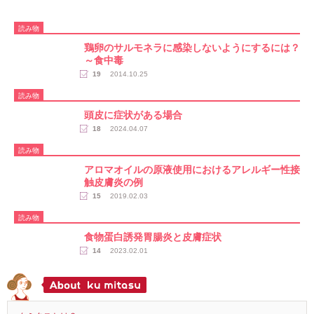
読み物
鶏卵のサルモネラに感染しないようにするには？
～食中毒
19
2014.10.25
読み物
頭皮に症状がある場合
18
2024.04.07
読み物
アロマオイルの原液使用におけるアレルギー性接
触皮膚炎の例
15
2019.02.03
読み物
食物蛋白誘発胃腸炎と皮膚症状
14
2023.02.01