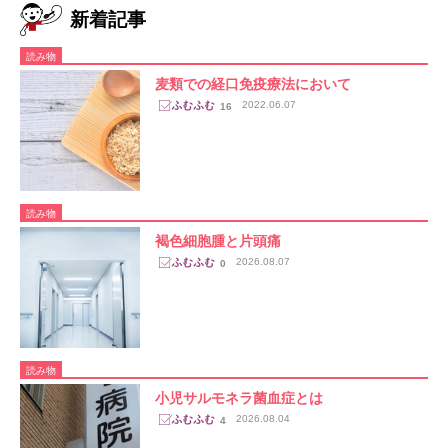
新着記事
読み物
麦類での経口免疫療法において
2022.06.07
16
読み物
褐色細胞腫と片頭痛
2026.08.07
0
読み物
小児サルモネラ菌血症とは
2026.08.04
4