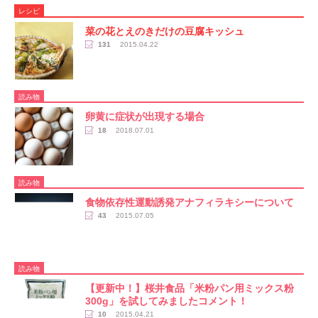
レシピ
菜の花とえのきだけの豆腐キッシュ
131
2015.04.22
読み物
卵黄に症状が出現する場合
18
2018.07.01
読み物
食物依存性運動誘発アナフィラキシーについて
43
2015.07.05
読み物
【更新中！】桜井食品「米粉パン用ミックス粉