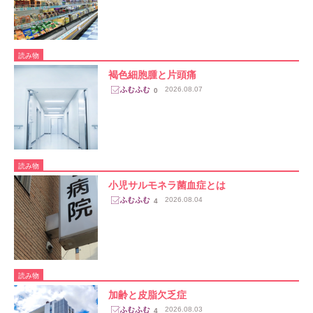
読み物
褐色細胞腫と片頭痛
2026.08.07
0
読み物
小児サルモネラ菌血症とは
2026.08.04
4
読み物
加齢と皮脂欠乏症
2026.08.03
4