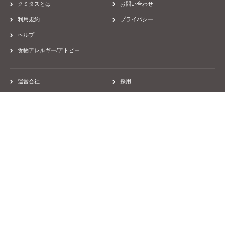
病院
茶・コーヒー
カフェオレ
乳不使用
「ブレンディ®」 スティック まろやか豆乳
カフェオレ６本
48kcal/本品1杯分(10g)当たり
2708
ぷりん
全体的に角のないやわらか…