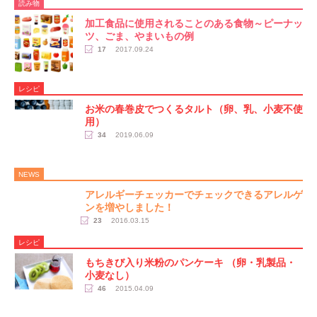
読み物
加工食品に使用されることのある食物～ピーナッ
ツ、ごま、やまいもの例
17
2017.09.24
レシピ
お米の春巻皮でつくるタルト（卵、乳、小麦不使
用）
34
2019.06.09
NEWS
アレルギーチェッカーでチェックできるアレルゲ
ンを増やしました！
23
2016.03.15
レシピ
もちきび入り米粉のパンケーキ （卵・乳製品・
小麦なし）
46
2015.04.09