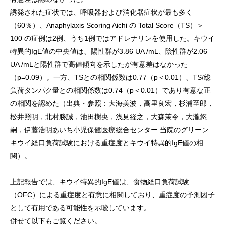
誘発された症状では、呼吸器および消化器症状が最も多く
（60％）、Anaphylaxis Scoring Aichi の Total Score（TS）＞
100 の症例は2例、うち1例ではアドレナリンを使用した。キウイ
特異的IgE値の中央値は、陽性群が3.86 UA /mL、陰性群が2.06
UA /mLと陽性群で高値傾向を示したが有意差はなかった
（p=0.09）。一方、TSとの相関係数は0.77（p＜0.01）、TS/総
負荷タンパク量との相関係数は0.74（p＜0.01）であり有意な正
の相関を認めた（出典・参照：大海美波，高里良宏，杉浦至郎，
松井照明，北村勝誠，池田樹央，浅見経之，大森茉令，大瀧悠
嗣，伊藤浩明あいち小児保健医療総合センター 当院のグリーン
キウイ経口負荷試験における重症度とキウイ特異的IgE値の相
関）。
上記報告では、キウイ特異的IgE値は、食物経口負荷試験
（OFC）による重症度と有意に相関しており、重症度の予測因子
として有用である可能性を示唆しています。
併せて以下もご覧ください。