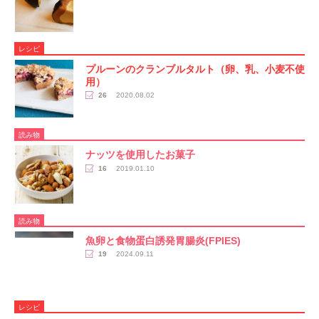
レシピ
プルーンのクランブルタルト（卵、乳、小麦不使
用）
26
2020.08.02
読み物
ナッツを使用したお菓子
16
2019.01.10
読み物
魚卵と食物蛋白誘発胃腸炎(FPIES)
19
2024.09.11
レシピ