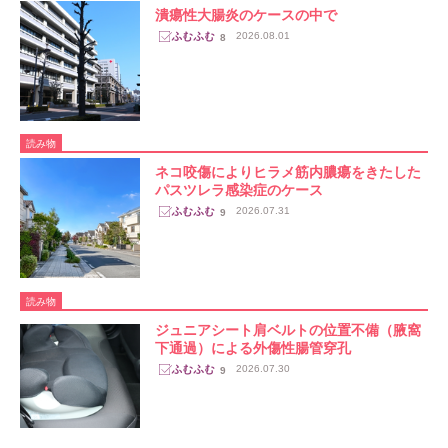
潰瘍性大腸炎のケースの中で
2026.08.01
8
読み物
ネコ咬傷によりヒラメ筋内膿瘍をきたした
パスツレラ感染症のケース
2026.07.31
9
読み物
ジュニアシート肩ベルトの位置不備（腋窩
下通過）による外傷性腸管穿孔
2026.07.30
9