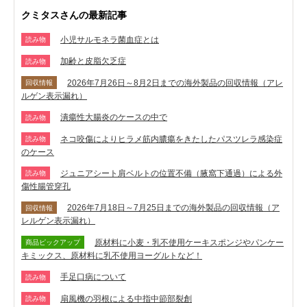
クミタスさんの最新記事
小児サルモネラ菌血症とは
読み物
加齢と皮脂欠乏症
読み物
2026年7月26日～8月2日までの海外製品の回収情報（アレ
回収情報
ルゲン表示漏れ）
潰瘍性大腸炎のケースの中で
読み物
ネコ咬傷によりヒラメ筋内膿瘍をきたしたパスツレラ感染症
読み物
のケース
ジュニアシート肩ベルトの位置不備（腋窩下通過）による外
読み物
傷性腸管穿孔
2026年7月18日～7月25日までの海外製品の回収情報（ア
回収情報
レルゲン表示漏れ）
原材料に小麦・乳不使用ケーキスポンジやパンケー
商品ピックアップ
キミックス、原材料に乳不使用ヨーグルトなど！
手足口病について
読み物
扇風機の羽根による中指中節部裂創
読み物