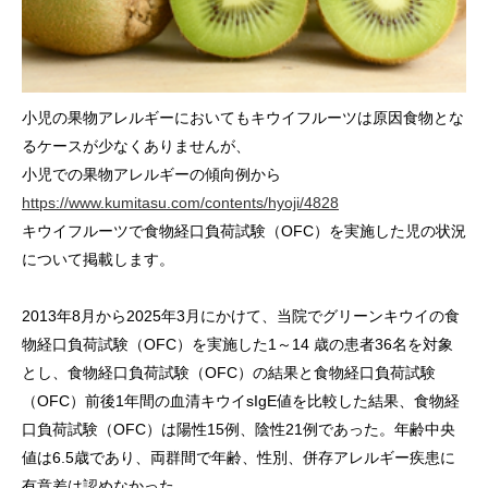
小児の果物アレルギーにおいてもキウイフルーツは原因食物とな
るケースが少なくありませんが、
小児での果物アレルギーの傾向例から
https://www.kumitasu.com/contents/hyoji/4828
キウイフルーツで食物経口負荷試験（OFC）を実施した児の状況
について掲載します。
2013年8月から2025年3月にかけて、当院でグリーンキウイの食
物経口負荷試験（OFC）を実施した1～14 歳の患者36名を対象
とし、食物経口負荷試験（OFC）の結果と食物経口負荷試験
（OFC）前後1年間の血清キウイsIgE値を比較した結果、食物経
口負荷試験（OFC）は陽性15例、陰性21例であった。年齢中央
値は6.5歳であり、両群間で年齢、性別、併存アレルギー疾患に
有意差は認めなかった。