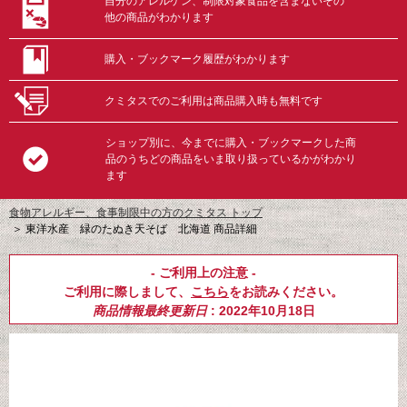
自分のアレルゲン、制限対象食品を含まないその
他の商品がわかります
購入・ブックマーク履歴がわかります
クミタスでのご利用は商品購入時も無料です
ショップ別に、今までに購入・ブックマークした商
品のうちどの商品をいま取り扱っているかがわかり
ます
食物アレルギー、食事制限中の方のクミタス トップ
＞
東洋水産 緑のたぬき天そば 北海道 商品詳細
- ご利用上の注意 -
ご利用に際しまして、
こちら
をお読みください。
商品情報最終更新日
: 2022年10月18日