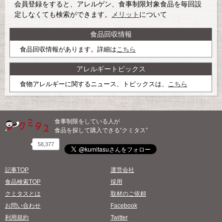
会員登録をすると、アレルゲン、食事制限対象食品を毎回設
定しなくても検索ができます。
メリット
について
食品回収情報
食品回収情報があります。詳細は
こちら
アレルギートピックス
食物アレルギーに関するニュース、トピックスは、
こちら
食事制限をしている人が
食品を探して購入できる“クミタス”
58,377
記事TOP
運営会社
食品検索TOP
採用
クミタスとは
取材のご依頼
お問い合わせ
Facebook
利用規約
Twitter