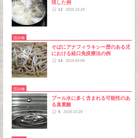
現した例
13
2020.10.29
読み物
そばにアナフィラキシー歴のある児
における経口免疫療法の例
14
2019.04.09
読み物
プール水に多く含まれる可能性のあ
る臭素酸
5
2016.10.29