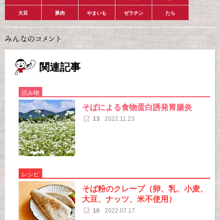
大豆
豚肉
やまいも
ゼラチン
たら
関連記事
読み物
そばによる食物蛋白誘発胃腸炎
13
2022.11.23
レシピ
そば粉のクレープ（卵、乳、小麦、
大豆、ナッツ、米不使用）
10
2022.07.17