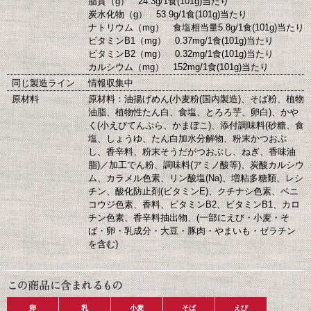
脂質（g） 24.3g/1食(101g)当たり
炭水化物（g） 53.9g/1食(101g)当たり
ナトリウム（mg） 食塩相当量5.8g/1食(101g)当たり
ビタミンB1（mg） 0.37mg/1食(101g)当たり
ビタミンB2（mg） 0.32mg/1食(101g)当たり
カルシウム（mg） 152mg/1食(101g)当たり
同じ製造ライン
情報収集中
原材料
原材料：油揚げめん(小麦粉(国内製造)、そば粉、植物
油脂、植物性たん白、食塩、とろろ芋、卵白)、かや
く(小えびてんぷら、かまぼこ)、添付調味料(砂糖、食
塩、しょうゆ、たん白加水分解物、粉末かつおぶ
し、香辛料、粉末そうだがつおぶし、ねぎ、香味油
脂)／加工でん粉、調味料(アミノ酸等)、炭酸カルシウ
ム、カラメル色素、リン酸塩(Na)、増粘多糖類、レシ
チン、酸化防止剤(ビタミンE)、クチナシ色素、ベニ
コウジ色素、香料、ビタミンB2、ビタミンB1、カロ
チン色素、香辛料抽出物、(一部にえび・小麦・そ
ば・卵・乳成分・大豆・豚肉・やまいも・ゼラチン
を含む)
卵
乳
小麦
そば
えび