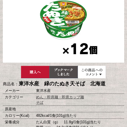
東洋水産 緑のたぬき天そば 北海道
商品名：
メーカー
東洋水産
カテゴリー
めん・即席麺・即席カップ麺
そば
原産地
カロリー(Kcal)
482kcal/1食(101g)当たり
栄養成分
たん白質（g） 11.8g/1食(101g)当たり