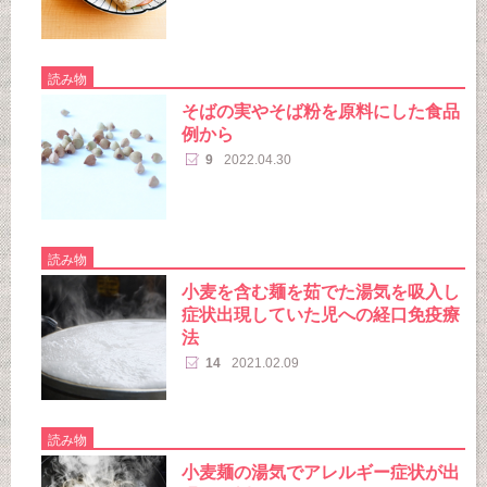
読み物
そばの実やそば粉を原料にした食品
例から
9
2022.04.30
読み物
小麦を含む麺を茹でた湯気を吸入し
症状出現していた児への経口免疫療
法
14
2021.02.09
読み物
小麦麺の湯気でアレルギー症状が出