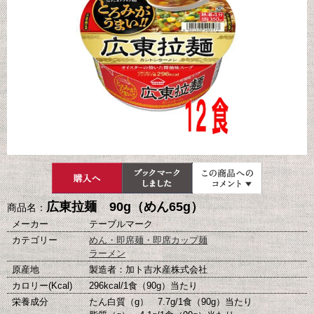
広東拉麺 90g（めん65g）
商品名：
メーカー
テーブルマーク
カテゴリー
めん・即席麺・即席カップ麺
ラーメン
原産地
製造者：加ト吉水産株式会社
カロリー(Kcal)
296kcal/1食（90g）当たり
栄養成分
たん白質（g） 7.7g/1食（90g）当たり