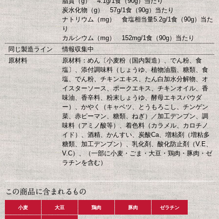
脂質（g） 4.1g/1食（90g）当たり
炭水化物（g） 57g/1食（90g）当たり
ナトリウム（mg） 食塩相当量5.2g/1食（90g）当た
り
カルシウム（mg） 152mg/1食（90g）当たり
同じ製造ライン
情報収集中
原材料
原材料：めん〔小麦粉（国内製造）、でん粉、食
塩〕、添付調味料（しょうゆ、植物油脂、糖類、食
塩、でん粉、チキンエキス、たん白加水分解物、オ
イスターソース、ポークエキス、チキンオイル、香
味油、香辛料、粉末しょうゆ、酵母エキスパウダ
ー）、かやく（キャベツ、とうもろこし、チンゲン
菜、赤ピーマン、糖類、ねぎ）／加工デンプン、調
味料（アミノ酸等）、着色料（カラメル、カロチノ
イド）、酒精、かんすい、炭酸Ca、増粘剤（増粘多
糖類、加工デンプン）、乳化剤、酸化防止剤（V.E、
V.C）、（一部に小麦・ごま・大豆・鶏肉・豚肉・ゼ
ラチンを含む）
小麦
大豆
鶏肉
豚肉
ゼラチン