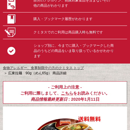
自分のアレルゲン、制限対象食品を含まないその
他の商品がわかります
購入・ブックマーク履歴がわかります
クミタスでのご利用は商品購入時も無料です
ショップ別に、今までに購入・ブックマークした商
品のうちどの商品をいま取り扱っているかがわかり
ます
食物アレルギー、食事制限中の方のクミタス トップ
＞
広東拉麺 90g（めん65g） 商品詳細
- ご利用上の注意 -
ご利用に際しまして、
こちら
をお読みください。
商品情報最終更新日
: 2020年1月11日