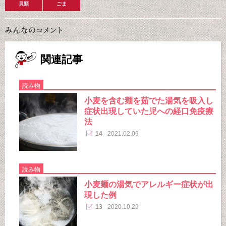
貝類
ごま
関連記事
読み物
小麦を含む麺を茹でた湯気を吸入し
症状出現していた児への経口免疫療
法
14
2021.02.09
読み物
小麦麺の湯気でアレルギー症状が出
現した例
13
2020.10.29