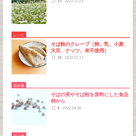
13
2022.11.23
レシピ
そば粉のクレープ（卵、乳、小麦、
大豆、ナッツ、米不使用）
10
2022.07.17
読み物
そばの実やそば粉を原料にした食品
例から
9
2022.04.30
読み物