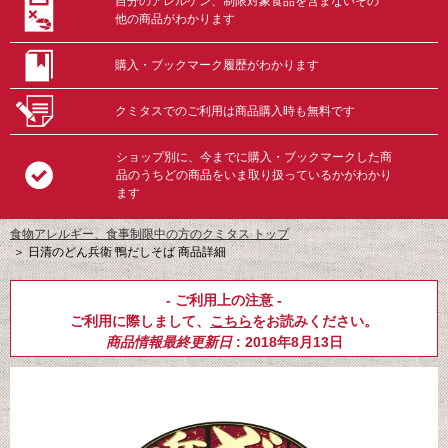
自分のアレルゲン、制限対象食品を含まないその
他の商品がわかります
購入・ブックマーク履歴がわかります
クミタスでのご利用は商品購入時も無料です
ショップ別に、今までに購入・ブックマークした商
品のうちどの商品をいま取り扱っているかがわかり
ます
食物アレルギー、食事制限中の方のクミタス トップ
＞
日清のどん兵衛 鴨だしそば 商品詳細
- ご利用上の注意 -
ご利用に際しまして、
こちら
をお読みください。
商品情報最終更新日
: 2018年8月13日