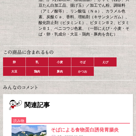
豆たん白加工品、揚げ玉）／加工でん粉、調味料
（アミノ酸等）、リン酸塩（Ｎａ）、カラメル色
素、炭酸Ｃａ、香料、増粘剤（キサンタンガム）、
酸化防止剤（ビタミンＥ）、ビタミンＢ２、ビタミ
ンＢ１、ベニコウジ色素、（一部にえび・小麦・そ
ば・卵・乳成分・大豆・鶏肉・豚肉を含む）
卵
乳
小麦
そば
えび
大豆
鶏肉
豚肉
かつお
関連記事
読み物
そばによる食物蛋白誘発胃腸炎