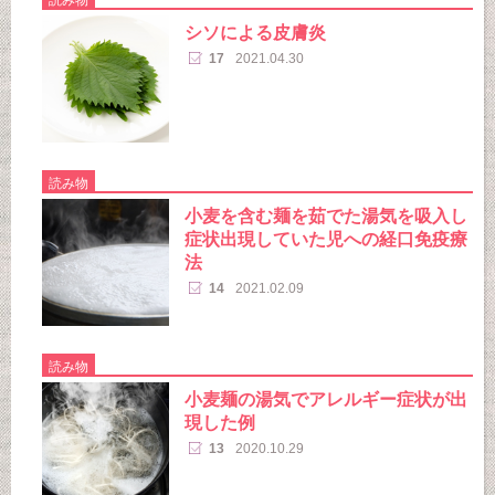
シソによる皮膚炎
17
2021.04.30
読み物
小麦を含む麺を茹でた湯気を吸入し
症状出現していた児への経口免疫療
法
14
2021.02.09
読み物
小麦麺の湯気でアレルギー症状が出
現した例
13
2020.10.29