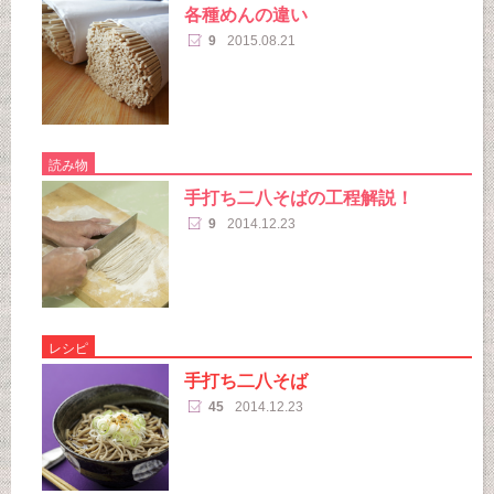
各種めんの違い
9
2015.08.21
読み物
手打ち二八そばの工程解説！
9
2014.12.23
レシピ
手打ち二八そば
45
2014.12.23