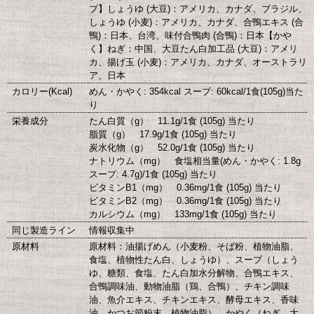
プ】しょうゆ (大豆)：アメリカ、カナダ、ブラジル、
しょうゆ (小麦)：アメリカ、カナダ、合鴨エキス (合
鴨)：日本、台湾、味付合鴨肉 (合鴨)：日本【かや
く】ねぎ：中国、大豆たん白加工品 (大豆)：アメリ
カ、揚げ玉 (小麦)：アメリカ、カナダ、オーストラリ
ア、日本
カロリー(Kcal)
めん・かやく: 354kcal スープ: 60kcal/1食(105g)当た
り
栄養成分
たん白質（g） 11.1g/1食 (105g) 当たり
脂質（g） 17.9g/1食 (105g) 当たり
炭水化物（g） 52.0g/1食 (105g) 当たり
ナトリウム（mg） 食塩相当量(めん・かやく: 1.8g
スープ: 4.7g)/1食 (105g) 当たり
ビタミンB1（mg） 0.36mg/1食 (105g) 当たり
ビタミンB2（mg） 0.36mg/1食 (105g) 当たり
カルシウム（mg） 133mg/1食 (105g) 当たり
同じ製造ライン
情報収集中
原材料
原材料：油揚げめん（小麦粉、そば粉、植物油脂、
食塩、植物性たん白、しょうゆ）、スープ（しょう
ゆ、糖類、食塩、たん白加水分解物、合鴨エキス、
合鴨調味油、動物油脂（鶏、合鴨）、チキン調味
油、魚介エキス、チキンエキス、酵母エキス、香味
油、かつお節粉末、植物油脂）、かやく（ねぎ、大