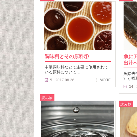
調味料とその原料①
魚に
出汁
中華調味料などで主要に使用されて
いる原料について…
魚除去
汁が摂
5
2017.08.26
MORE
14
読み物
読み物