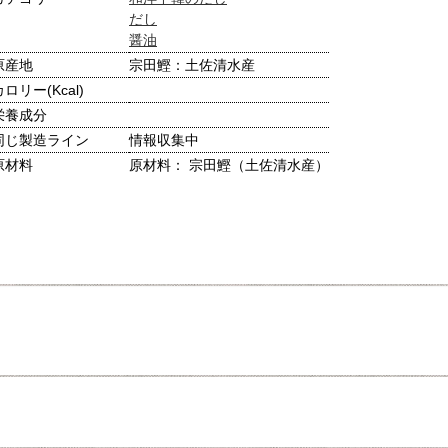
だし
醤油
原産地
宗田鰹：土佐清水産
カロリー(Kcal)
栄養成分
同じ製造ライン
情報収集中
原材料
原材料： 宗田鰹（土佐清水産）