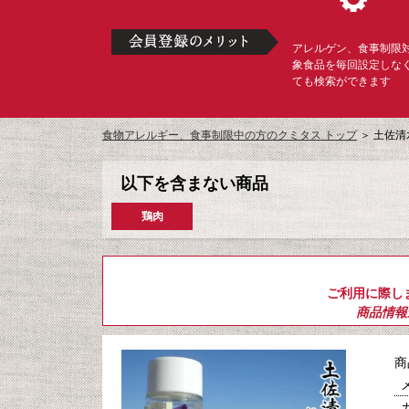
アレルゲン、食事制限
象食品を毎回設定しな
ても検索ができます
食物アレルギー、食事制限中の方のクミタス トップ
＞
土佐清
以下を含まない商品
鶏肉
ご利用に際し
商品情報
商