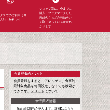
ショップ別に、今までに
購入・ブックマークした
ミタスでのご利用は商
商品のうちどの商品をい
購入時も無料です
ま取り扱っているかがわ
かります
会員登録をすると、アレルゲン、食事制
限対象食品を毎回設定しなくても検索が
できます。
メリット
について
食品回収情報
食品回収情報があります。詳細は
こちら