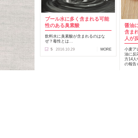
プール水に多く含まれる可能
性のある臭素酸
醤油
含ま
飲料水に臭素酸が含まれるのはな
人が
ぜ？毒性とは…
小麦ア
5
2016.10.29
MORE
油に反
方14
の報告
24
記事T
食品検
クミ
食事制限をしている人が
お問
食品を探して購入できる“クミタス”