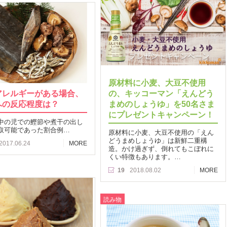
原材料に小麦、大豆不使用
アレルギーがある場合、
の、キッコーマン「えんどう
への反応程度は？
まめのしょうゆ」を50名さま
にプレゼントキャンペーン！
中の児での鰹節や煮干の出し
取可能であった割合例…
原材料に小麦、大豆不使用の「えん
どうまめしょうゆ」は新鮮二重構
2017.06.24
MORE
造。かけ過ぎず、倒れてもこぼれに
くい特徴もあります。…
19
2018.08.02
MORE
読み物