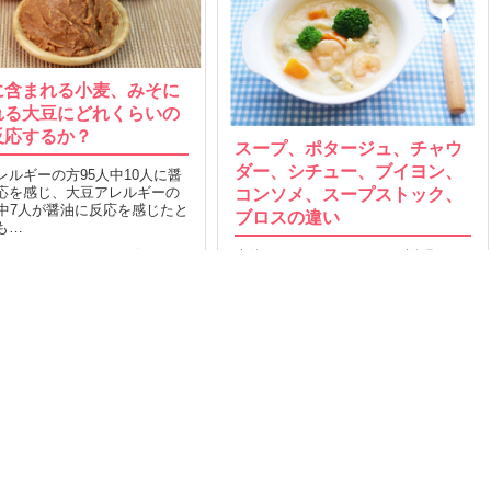
に含まれる小麦、みそに
れる大豆にどれくらいの
反応するか？
スープ、ポタージュ、チャウ
ダー、シチュー、ブイヨン、
レルギーの方95人中10人に醤
応を感じ、大豆アレルギーの
コンソメ、スープストック、
人中7人が醤油に反応を感じたと
ブロスの違い
も…
大体わかっているけれど、説明しに
2016.06.27
MORE
くい意味の違いについて…
27
2015.02.28
MORE
OP
運営会社
Facebook
索TOP
採用
Twitter
タスとは
取材のご依頼
い合わせ