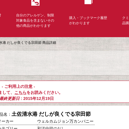
対
自分のアレルゲン、制限
購入・ブックマーク履歴
ク
く
対象食品を含まないその
がわかります
品
他の商品がわかります
水港 だしが良くでる宗田節 商品詳細
- ご利用上の注意 -
まして、
こちら
をお読みください。
最終更新日
: 2015年12月19日
土佐清水港 だしが良くでる宗田節
品名：
メーカー
ウェルカムジョン万カンパニー
カテゴリー
和洋中韓のだし