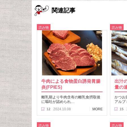
関連記事
読み物
読み物
牛肉による食物蛋白誘発胃腸
出汁
炎(FPIES)
量の
離乳期より牛肉含有の離乳食摂取後
かつお
に嘔吐が認められ…
アルブ
12
2024.10.08
MORE
15
読み物
読み物