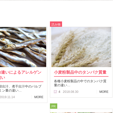
読み物
の違いによるアレルゲン
小麦粉製品中のタンパク質量
違い
各種小麦粉製品の中でのタンパク質
量の違い…
節出汁、煮干出汁中のパルブ
ミン量の違い…
4
2018.08.30
MORE
2019.11.14
MORE
PR