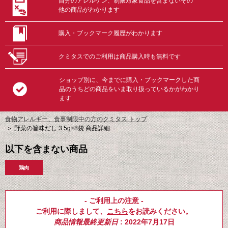
自分のアレルゲン、制限対象食品を含まないその
他の商品がわかります
購入・ブックマーク履歴がわかります
クミタスでのご利用は商品購入時も無料です
ショップ別に、今までに購入・ブックマークした商
品のうちどの商品をいま取り扱っているかがわかり
ます
食物アレルギー、食事制限中の方のクミタス トップ
＞
野菜の旨味だし 3.5g×8袋 商品詳細
以下を含まない商品
鶏肉
- ご利用上の注意 -
ご利用に際しまして、
こちら
をお読みください。
商品情報最終更新日
: 2022年7月17日