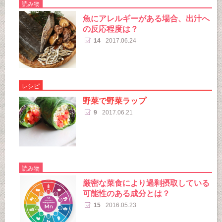
読み物
魚にアレルギーがある場合、出汁へ
の反応程度は？
14
2017.06.24
レシピ
野菜で野菜ラップ
9
2017.06.21
読み物
厳密な菜食により過剰摂取している
可能性のある成分とは？
15
2016.05.23