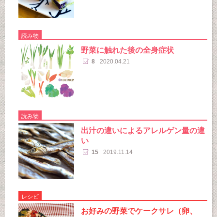
読み物
野菜に触れた後の全身症状
8
2020.04.21
読み物
出汁の違いによるアレルゲン量の違
い
15
2019.11.14
レシピ
お好みの野菜でケークサレ（卵、