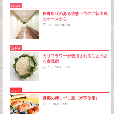
読み物
皮膚症状のある状態下での症状出現
のケースから
10
2025.02.08
読み物
カリフラワーが使用されることのあ
る食品例
13
2024.10.15
レシピ
野菜の押しずし風（米不使用）
7
2021.12.19