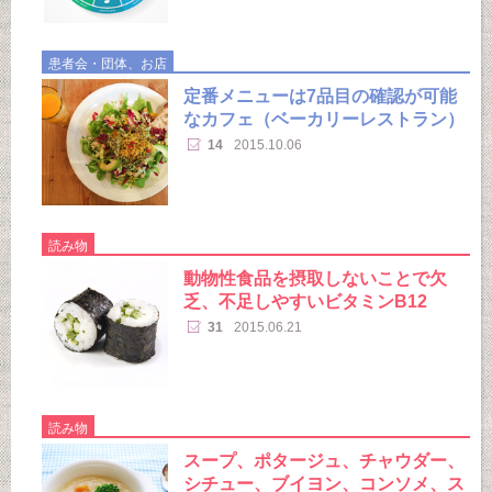
患者会・団体、お店
定番メニューは7品目の確認が可能
なカフェ（ベーカリーレストラン）
14
2015.10.06
読み物
動物性食品を摂取しないことで欠
乏、不足しやすいビタミンB12
31
2015.06.21
読み物
スープ、ポタージュ、チャウダー、
シチュー、ブイヨン、コンソメ、ス