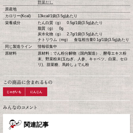
野菜だし
原産地
カロリー(Kcal)
13kcal/1袋(3.5g)あたり
栄養成分
たん白質（g） 0.5g/1袋(3.5g)あたり
脂質（g） 0g
炭水化物（g） 2.7g/1袋(3.5g)あたり
ナトリウム（mg） 食塩相当量0.1g/1袋(3.5g)あたり
同じ製造ライン
情報収集中
原材料
原材料：でん粉分解物（国内製造）、酵母エキス粉
末、野菜粉末(玉ねぎ、人参、キャベツ、白菜、セロ
リ)、甜菜糖、馬鈴しょでん粉
じゃがいも
にんじん
関連記事