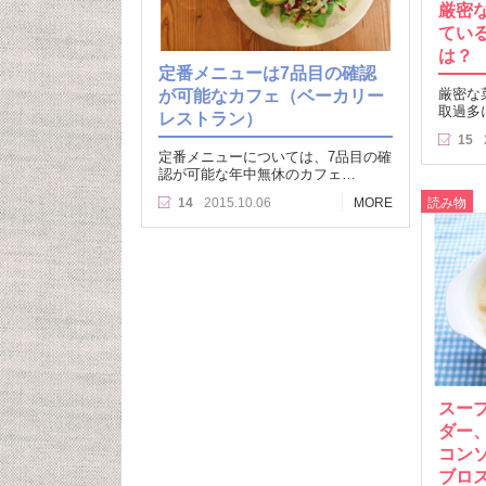
厳密
てい
は？
定番メニューは7品目の確認
が可能なカフェ（ベーカリー
厳密な
取過多
レストラン）
15
定番メニューについては、7品目の確
認が可能な年中無休のカフェ…
読み物
14
2015.10.06
MORE
スー
ダー
コン
ブロ