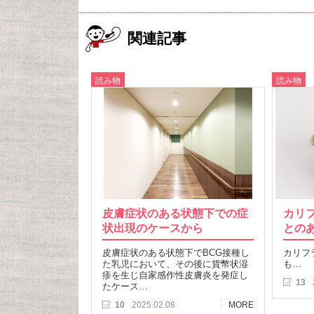
関連記事
読み物
読み物
皮膚症状のある状態下での症
カリ
状出現のケースから
との
皮膚症状のある状態下でBCG接種し
カリフ
た乳児において、その後に貨幣状湿
も…
疹を生じ自家感作性皮膚炎を発症し
13
たケース…
10
2025.02.08
MORE