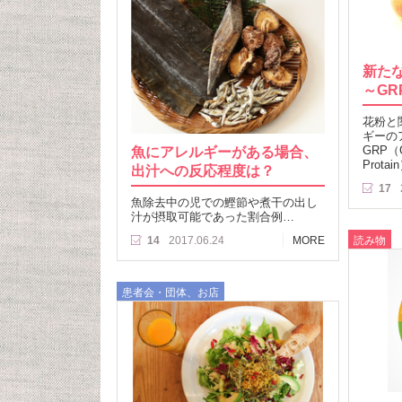
新た
～GR
花粉と
ギーの
魚にアレルギーがある場合、
GRP（Gi
Prota
出汁への反応程度は？
17
魚除去中の児での鰹節や煮干の出し
汁が摂取可能であった割合例…
読み物
14
2017.06.24
MORE
患者会・団体、お店