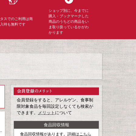
ショップ別に、今までに
購入・ブックマークした
ミタスでのご利用は商
商品のうちどの商品をい
購入時も無料です
ま取り扱っているかがわ
かります
会員登録をすると、アレルゲン、食事制
限対象食品を毎回設定しなくても検索が
できます。
メリット
について
食品回収情報
食品回収情報があります。詳細は
こちら