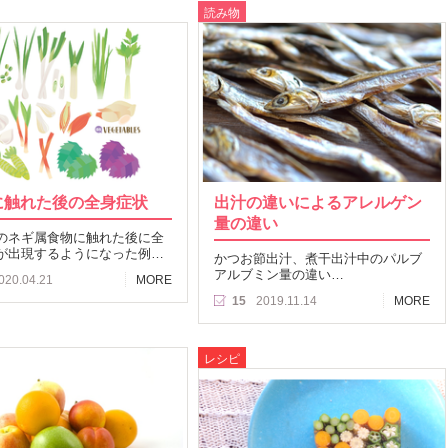
読み物
に触れた後の全身症状
出汁の違いによるアレルゲン
量の違い
のネギ属食物に触れた後に全
が出現するようになった例…
かつお節出汁、煮干出汁中のパルブ
アルブミン量の違い…
020.04.21
MORE
15
2019.11.14
MORE
レシピ