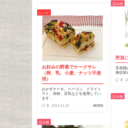
読み物
レシピ
野菜
お好みの野菜でケークサレ
非加熱
（卵、乳、小麦、ナッツ不使
身症状
用）
8
2
おかずケーキ。ベーコン、ドライト
マト、米粉、豆乳などを使用してい
読み物
ます…
9
2018.11.23
MORE
読み物