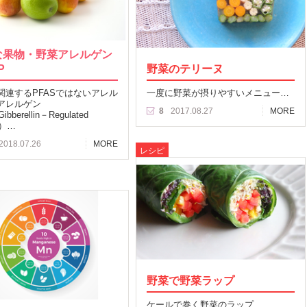
な果物・野菜アレルゲン
P
野菜のテリーヌ
関連するPFASではないアレル
一度に野菜が摂りやすいメニュー…
アレルゲン
8
2017.08.27
MORE
bberellin－Regulated
in）…
2018.07.26
MORE
レシピ
野菜で野菜ラップ
ケールで巻く野菜のラップ…