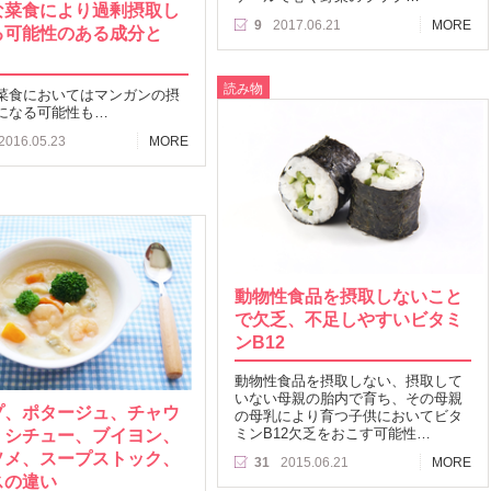
な菜食により過剰摂取し
9
2017.06.21
MORE
る可能性のある成分と
読み物
菜食においてはマンガンの摂
になる可能性も…
2016.05.23
MORE
動物性食品を摂取しないこと
で欠乏、不足しやすいビタミ
ンB12
動物性食品を摂取しない、摂取して
いない母親の胎内で育ち、その母親
プ、ポタージュ、チャウ
の母乳により育つ子供においてビタ
、シチュー、ブイヨン、
ミンB12欠乏をおこす可能性…
ソメ、スープストック、
31
2015.06.21
MORE
スの違い