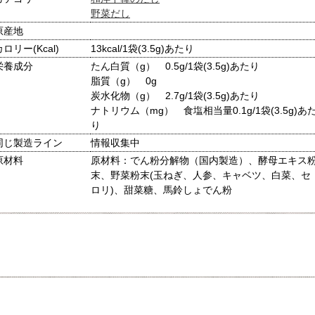
野菜だし
原産地
カロリー(Kcal)
13kcal/1袋(3.5g)あたり
栄養成分
たん白質（g） 0.5g/1袋(3.5g)あたり
脂質（g） 0g
炭水化物（g） 2.7g/1袋(3.5g)あたり
ナトリウム（mg） 食塩相当量0.1g/1袋(3.5g)あ
り
同じ製造ライン
情報収集中
原材料
原材料：でん粉分解物（国内製造）、酵母エキス
末、野菜粉末(玉ねぎ、人参、キャベツ、白菜、セ
ロリ)、甜菜糖、馬鈴しょでん粉