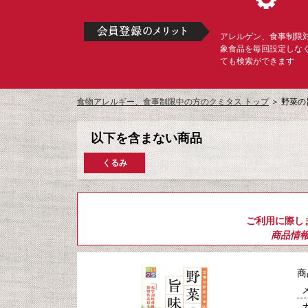
アレルゲン、食事制限
象食品を毎回設定しな
ても検索ができます
食物アレルギー、食事制限中の方のクミタス トップ
＞
野菜の旨
以下を含まない商品
くるみ
ご利用に際し
商品情
商