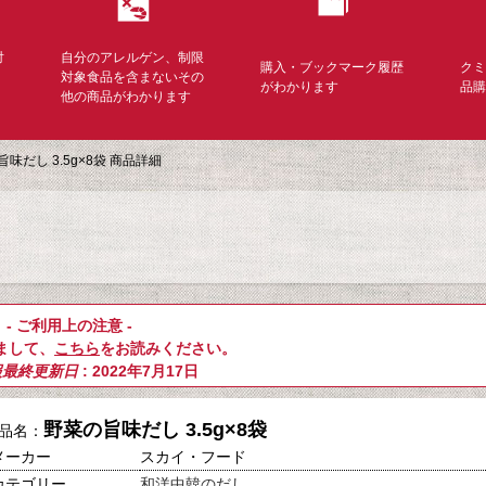
対
自分のアレルゲン、制限
購入・ブックマーク履歴
ク
く
対象食品を含まないその
がわかります
品
他の商品がわかります
味だし 3.5g×8袋 商品詳細
- ご利用上の注意 -
まして、
こちら
をお読みください。
報最終更新日
: 2022年7月17日
野菜の旨味だし 3.5g×8袋
品名：
メーカー
スカイ・フード
カテゴリー
和洋中韓のだし