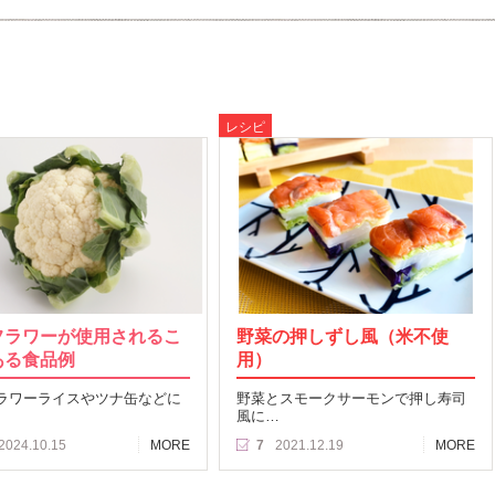
レシピ
フラワーが使用されるこ
野菜の押しずし風（米不使
ある食品例
用）
ラワーライスやツナ缶などに
野菜とスモークサーモンで押し寿司
風に…
2024.10.15
MORE
7
2021.12.19
MORE