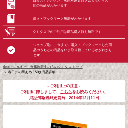
自分のアレルゲン、制限対象食品を含まないその
他の商品がわかります
購入・ブックマーク履歴がわかります
クミタスでのご利用は商品購入時も無料です
ショップ別に、今までに購入・ブックマークした商
品のうちどの商品をいま取り扱っているかがわかり
ます
食物アレルギー、食事制限中の方のクミタス トップ
＞
春日井の黒あめ 150g 商品詳細
- ご利用上の注意 -
ご利用に際しまして、
こちら
をお読みください。
商品情報最終更新日
: 2014年12月11日