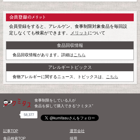
会員登録をすると、アレルゲン、食事制限対象食品を毎回設
定しなくても検索ができます。
メリット
について
食品回収情報
食品回収情報があります。詳細は
こちら
アレルギートピックス
食物アレルギーに関するニュース、トピックスは、
こちら
食事制限をしている人が
食品を探して購入できる“クミタス”
58,377
記事TOP
運営会社
食品検索TOP
採用