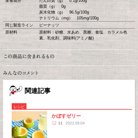
栄養成分
たん白質（g） 0.1g/100g
脂質（g） 0g
炭水化物（g） 96.5g/100g
ナトリウム（mg） 105mg/100g
同じ製造ライン
ピーナッツ
原材料
原材料：砂糖、水あめ、黒糖、食塩、カラメル色
素、乳化剤、調味料(アミノ酸)
関連記事
レシピ
かぼすゼリー
11
2022.09.04