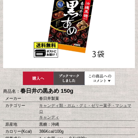
春日井の黒あめ 150g
商品名：
メーカー
春日井製菓
カテゴリー
キャンディ類・ガム・グミ・ゼリー菓子・マシュマ
ロ
キャンディ
原産地
黒糖：沖縄
カロリー(Kcal)
386Kcal/100g