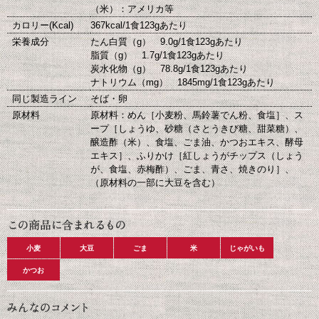
（米）：アメリカ等
カロリー(Kcal)
367kcal/1食123gあたり
栄養成分
たん白質（g） 9.0g/1食123gあたり
脂質（g） 1.7g/1食123gあたり
炭水化物（g） 78.8g/1食123gあたり
ナトリウム（mg） 1845mg/1食123gあたり
同じ製造ライン
そば・卵
原材料
原材料：めん［小麦粉、馬鈴薯でん粉、食塩］、ス
ープ［しょうゆ、砂糖（さとうきび糖、甜菜糖）、
醸造酢（米）、食塩、ごま油、かつおエキス、酵母
エキス］、ふりかけ［紅しょうがチップス（しょう
が、食塩、赤梅酢）、ごま、青さ、焼きのり］、
（原材料の一部に大豆を含む）
小麦
大豆
ごま
米
じゃがいも
かつお