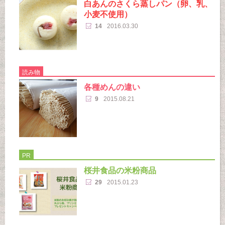
白あんのさくら蒸しパン（卵、乳、
小麦不使用）
14
2016.03.30
読み物
各種めんの違い
9
2015.08.21
PR
桜井食品の米粉商品
29
2015.01.23