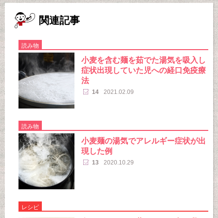
関連記事
読み物
小麦を含む麺を茹でた湯気を吸入し
症状出現していた児への経口免疫療
法
14
2021.02.09
読み物
小麦麺の湯気でアレルギー症状が出
現した例
13
2020.10.29
レシピ