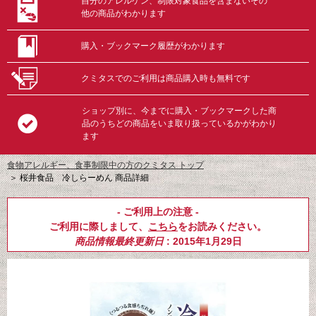
自分のアレルゲン、制限対象食品を含まないその
他の商品がわかります
購入・ブックマーク履歴がわかります
クミタスでのご利用は商品購入時も無料です
ショップ別に、今までに購入・ブックマークした商
品のうちどの商品をいま取り扱っているかがわかり
ます
食物アレルギー、食事制限中の方のクミタス トップ
＞
桜井食品 冷しらーめん 商品詳細
- ご利用上の注意 -
ご利用に際しまして、
こちら
をお読みください。
商品情報最終更新日
: 2015年1月29日