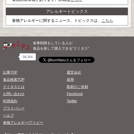
アレルギートピックス
食物アレルギーに関するニュース、トピックスは、
こちら
食事制限をしている人が
食品を探して購入できる“クミタス”
58,354
記事TOP
運営会社
食品検索TOP
採用
クミタスとは
取材のご依頼
お問い合わせ
Facebook
利用規約
Twitter
プライバシー
ヘルプ
食物アレルギー/アトピー