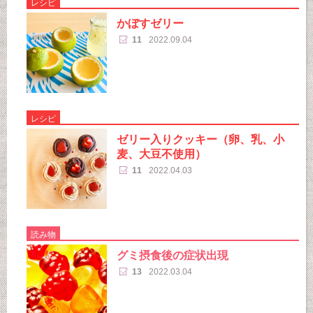
レシピ
かぼすゼリー
11
2022.09.04
レシピ
ゼリー入りクッキー（卵、乳、小
麦、大豆不使用）
11
2022.04.03
読み物
グミ摂食後の症状出現
13
2022.03.04