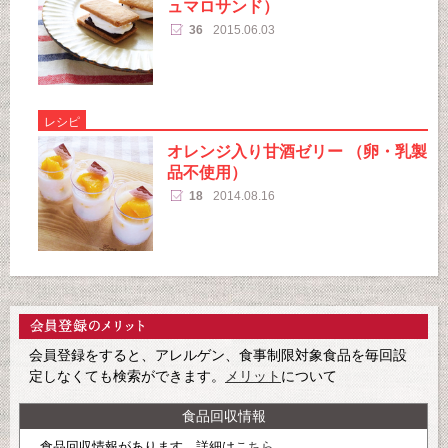
ュマロサンド）
36
2015.06.03
レシピ
オレンジ入り甘酒ゼリー （卵・乳製
品不使用）
18
2014.08.16
会員登録をすると、アレルゲン、食事制限対象食品を毎回設
定しなくても検索ができます。
メリット
について
食品回収情報
食品回収情報があります。詳細は
こちら