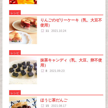
レシピ
りんごのゼリーケーキ（乳、大豆不
使用）
11
2021.10.24
レシピ
抹茶キャンディ（乳、大豆、卵不使
用）
8
2021.09.23
レシピ
ほうじ茶だんご
15
2021.08.17