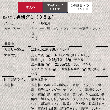
男梅グミ（３８ｇ）
商品名：
メーカー
ノーベル製菓
カテゴリー
キャンディ類・ガム・グミ・ゼリー菓子・マシュマ
ロ
グミ
原産地
カロリー(Kcal)
121kcal/1袋（38g）当たり
栄養成分
たん白質（g） 6.02g/1袋（38g）当たり
脂質（g） 0.75g/1袋（38g）当たり
炭水化物（g） 22.65g/1袋（38g）当たり
ナトリウム（mg） 食塩相当量2.17g/1袋（38g）当
たり
同じ製造ライン
情報収集中
原材料
原材料：砂糖（国内製造）、水飴、ゼラチン、食
塩、梅干しパウダー、デキストリン、乳清タンパ
ク、植物油脂、梅酢、梅肉、赤しそ、たん白加水分
解物／加工でん粉、酸味料、グリセリン、塩化カリ
ウム、調味料（アミノ酸等）、乳化剤、香辛料抽出
物、着色料（紅麹、野菜色素）、甘味料（ステビ