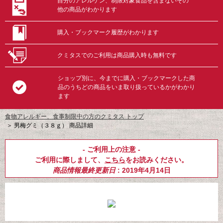
自分のアレルゲン、制限対象食品を含まないその
他の商品がわかります
購入・ブックマーク履歴がわかります
クミタスでのご利用は商品購入時も無料です
ショップ別に、今までに購入・ブックマークした商
品のうちどの商品をいま取り扱っているかがわかり
ます
食物アレルギー、食事制限中の方のクミタス トップ
＞
男梅グミ（３８ｇ） 商品詳細
- ご利用上の注意 -
ご利用に際しまして、
こちら
をお読みください。
商品情報最終更新日
: 2019年4月14日