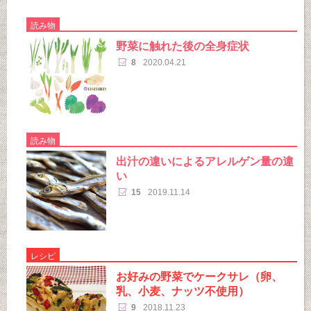
読み物
野菜に触れた後の全身症状
8
2020.04.21
読み物
出汁の違いによるアレルゲン量の違
い
15
2019.11.14
レシピ
お好みの野菜でケークサレ（卵、
乳、小麦、ナッツ不使用）
9
2018.11.23