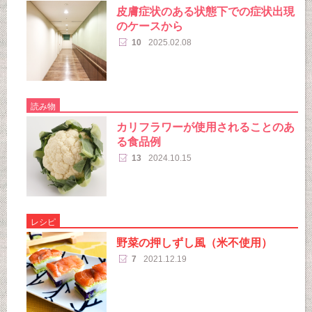
皮膚症状のある状態下での症状出現
のケースから
10
2025.02.08
読み物
カリフラワーが使用されることのあ
る食品例
13
2024.10.15
レシピ
野菜の押しずし風（米不使用）
7
2021.12.19