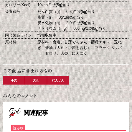
カロリー(Kcal)
10kcal/1袋(5g)当り
栄養成分
たん白質（g） 0.6g/1袋(5g)当り
脂質（g） 0g/1袋(5g)当り
炭水化物（g） 2.0g/1袋(5g)当り
ナトリウム（mg） 805mg/1袋(5g)当り
同じ製造ライン
情報収集中
原材料
原材料：食塩、甘藷でんぷん、酵母エキス、玉ね
ぎ、醤油（大豆・小麦を含む）、ブラックペッパ
ー、セロリ、人参、にんにく
小麦
大豆
にんじん
関連記事
読み物