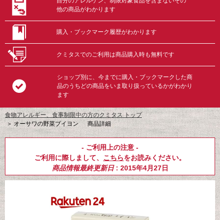
自分のアレルゲン、制限対象食品を含まないその
他の商品がわかります
購入・ブックマーク履歴がわかります
クミタスでのご利用は商品購入時も無料です
ショップ別に、今までに購入・ブックマークした商
品のうちどの商品をいま取り扱っているかがわかり
ます
食物アレルギー、食事制限中の方のクミタス トップ
＞
オーサワの野菜ブイヨン 商品詳細
- ご利用上の注意 -
ご利用に際しまして、
こちら
をお読みください。
商品情報最終更新日
: 2015年4月27日