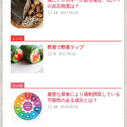
魚にアレルギーがある場合、出汁へ
の反応程度は？
14
2017.06.24
レシピ
野菜で野菜ラップ
9
2017.06.21
読み物
厳密な菜食により過剰摂取している
可能性のある成分とは？
15
2016.05.23